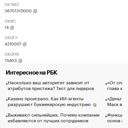
ОКТМО
36701310000
ОКФС
14
ОКОГУ
4210007
ОКОПФ
75403
Интересное на РБК
Насколько ваш авторитет зависит от
«От спор
атрибутов престижа? Тест для лидеров
глава ко
Казино проиграло. Как ИИ-агенты
«Деньги б
разрушают букмекерскую индустрию
Маск в и
Выживают сильнейших. Почему компании
Функции 
избавляются от лучших сотрудников
основ эф