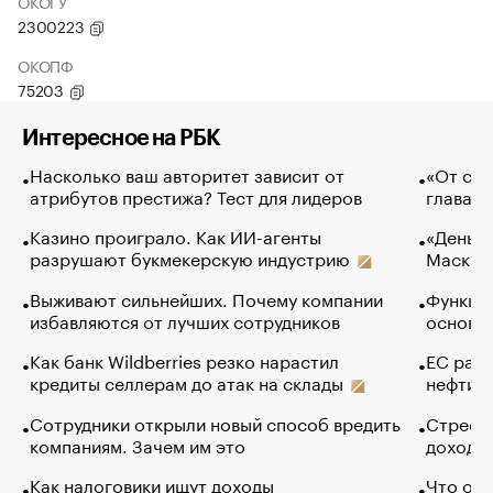
ОКОГУ
2300223
ОКОПФ
75203
Интересное на РБК
Насколько ваш авторитет зависит от
«От спо
атрибутов престижа? Тест для лидеров
глава к
Казино проиграло. Как ИИ-агенты
«Деньги
разрушают букмекерскую индустрию
Маск в 
Выживают сильнейших. Почему компании
Функции
избавляются от лучших сотрудников
основ э
Как банк Wildberries резко нарастил
ЕС раз
кредиты селлерам до атак на склады
нефти —
Сотрудники открыли новый способ вредить
Стресс 
компаниям. Зачем им это
доходов
Как налоговики ищут доходы
Что обв