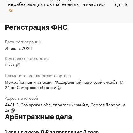
неработающих покупателей яхт и квартир
для Tel
Регистрация ФНС
Дата регистрации
28 июля 2023
Код налогового органа
6327
Наименование налогового органа
Межрайонная инспекция Федеральной налоговой службы №
24 по Самарской области
Адрес налоговой
443112, Самарская обл, Управленческий п, Сергея Лазо ул, д
2а
Арбитражные дела
1 дел на сумму 0 ₽ за последние 3 года