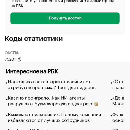
Повышайте узнаваемость и развивайте личный бренд
на РБК
Получить доступ
Коды статистики
ОКОПФ
75201
Интересное на РБК
Насколько ваш авторитет зависит от
«От спо
атрибутов престижа? Тест для лидеров
глава к
Казино проиграло. Как ИИ-агенты
«Деньги
разрушают букмекерскую индустрию
Маск в 
Выживают сильнейших. Почему компании
Функции
избавляются от лучших сотрудников
основ э
Как банк Wildberries резко нарастил
ЕС раз