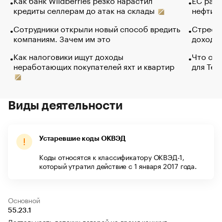
кредиты селлерам до атак на склады
нефти —
Сотрудники открыли новый способ вредить
Стресс 
компаниям. Зачем им это
доходов
Как налоговики ищут доходы
Что обв
неработающих покупателей яхт и квартир
для Tel
Виды деятельности
Устаревшие коды ОКВЭД
Коды относятся к классификатору ОКВЭД-1,
который утратил действие с 1 января 2017 года.
Основной
55.23.1
Деятельность детских лагерей на время каникул