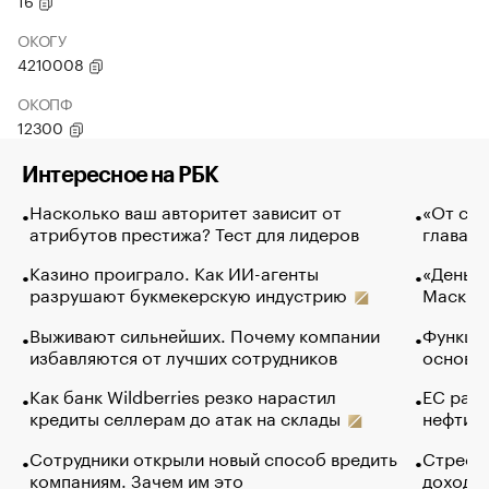
16
ОКОГУ
4210008
ОКОПФ
12300
Интересное на РБК
Насколько ваш авторитет зависит от
«От спо
атрибутов престижа? Тест для лидеров
глава к
Казино проиграло. Как ИИ-агенты
«Деньги
разрушают букмекерскую индустрию
Маск в 
Выживают сильнейших. Почему компании
Функции
избавляются от лучших сотрудников
основ э
Как банк Wildberries резко нарастил
ЕС раз
кредиты селлерам до атак на склады
нефти —
Сотрудники открыли новый способ вредить
Стресс 
компаниям. Зачем им это
доходов