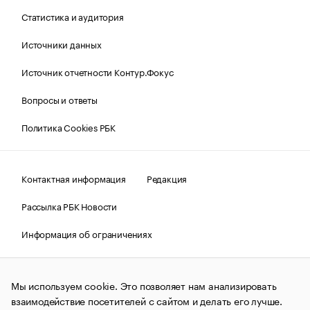
Статистика и аудитория
Источники данных
Источник отчетности Контур.Фокус
Вопросы и ответы
Политика Cookies РБК
Контактная информация
Редакция
Рассылка РБК Новости
Информация об ограничениях
Правовая информация
О соблюдении авторских прав
Мы используем cookie. Это позволяет нам анализировать
© АО «РОСБИЗНЕСКОНСАЛТИНГ»,
1995–2026.
Сообщения
и материалы информационного агентства «РБК»
взаимодействие посетителей с сайтом и делать его лучше.
(зарегистрировано Федеральной службой по надзору в сфере