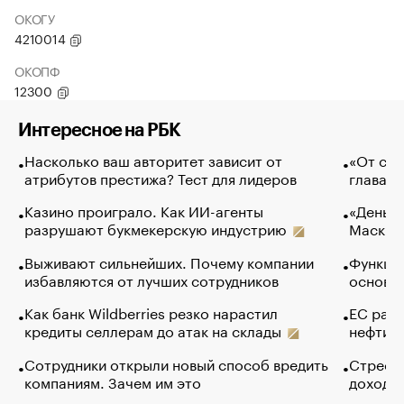
ОКОГУ
4210014
ОКОПФ
12300
Интересное на РБК
Насколько ваш авторитет зависит от
«От спо
атрибутов престижа? Тест для лидеров
глава к
Казино проиграло. Как ИИ-агенты
«Деньги
разрушают букмекерскую индустрию
Маск в 
Выживают сильнейших. Почему компании
Функции
избавляются от лучших сотрудников
основ э
Как банк Wildberries резко нарастил
ЕС раз
кредиты селлерам до атак на склады
нефти —
Сотрудники открыли новый способ вредить
Стресс 
компаниям. Зачем им это
доходов