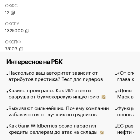
ОКФС
12
ОКОГУ
1325000
ОКОПФ
75103
Интересное на РБК
Насколько ваш авторитет зависит от
«От спор
атрибутов престижа? Тест для лидеров
глава ко
Казино проиграло. Как ИИ-агенты
«Деньги б
разрушают букмекерскую индустрию
Маск в и
Выживают сильнейших. Почему компании
Функции 
избавляются от лучших сотрудников
основ эф
Как банк Wildberries резко нарастил
ЕС разре
кредиты селлерам до атак на склады
нефти — 