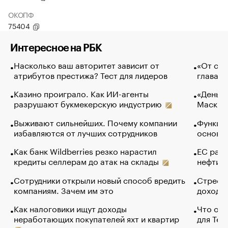
ОКОПФ
75404
Интересное на РБК
Насколько ваш авторитет зависит от
«От спо
атрибутов престижа? Тест для лидеров
глава к
Казино проиграло. Как ИИ-агенты
«Деньги
разрушают букмекерскую индустрию
Маск в 
Выживают сильнейших. Почему компании
Функции
избавляются от лучших сотрудников
основ э
Как банк Wildberries резко нарастил
ЕС раз
кредиты селлерам до атак на склады
нефти —
Сотрудники открыли новый способ вредить
Стресс 
компаниям. Зачем им это
доходов
Как налоговики ищут доходы
Что обв
неработающих покупателей яхт и квартир
для Tel