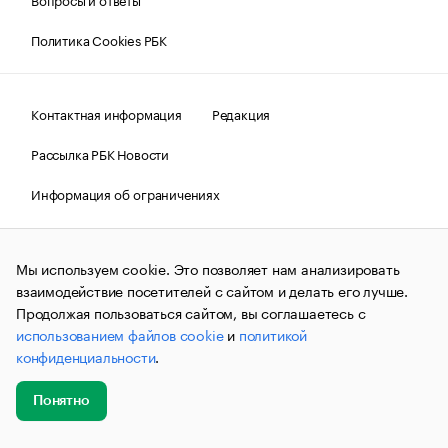
Политика Cookies РБК
Контактная информация
Редакция
Рассылка РБК Новости
Информация об ограничениях
Правовая информация
О соблюдении авторских прав
Мы используем cookie. Это позволяет нам анализировать
© АО «РОСБИЗНЕСКОНСАЛТИНГ»,
1995–2026.
Сообщения
и материалы информационного агентства «РБК»
взаимодействие посетителей с сайтом и делать его лучше.
(зарегистрировано Федеральной службой по надзору в сфере
Продолжая пользоваться сайтом, вы соглашаетесь с
связи, информационных технологий и массовых
использованием файлов cookie
и
политикой
коммуникаций (Роскомнадзор) 09.12.2015 за номером ИА
№ФС77-63848) сопровождаются пометкой «РБК». Отдельные
конфиденциальности
.
публикации могут содержать информацию,
не предназначенную для пользователей
до 18 лет.
companycardsfeedback@rbc.ru
Понятно
Добавить
Главное
Эксперты
Кейсы
Мероприятия
новость