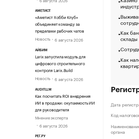
индуст
АМЕТИСТ
Выжива
«Аметист Хобби Клуб»
сотруд
объединяет команду за
пределами рабочих чатов
Как бан
склады
Новость
6 августа 2026
Сотрудн
АЙБИМ
Larix запустила модуль для
Как нал
цифрового строительного
кварти
контроля Larix.Build
Новость
6 августа 2026
Регист
AUDITLLM
Как посчитать ROI внедрения
ИИ в продажи: окупаемость ИИ
Дата регистр
для руководителя
Код налогово
Мнение эксперта
6 августа 2026
Наименование
органа
РЕГ.РУ