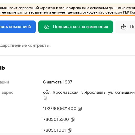
ия носит справочный характер и сгенерирована на основании данных из откр
 не является пользователем и не имеет деловых отношений с сервисом РБК Ко
Подписаться на изменения
П
лять компанией
ударственные контракты
ль
ации
6 августа 1997
 адрес
обл. Ярославская, г. Ярославль, ул. Колышкина
1027600621400
7603015360
760301001