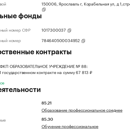
вой
150006, Ярославль г, Корабельная ул, д 1,ст
ьные фонды
нный номер СФР
1017300037
нный номер
784640500034952
рственные контракты
 ФКП ОБРАЗОВАТЕЛЬНОЕ УЧРЕЖДЕНИЕ № 88:
 1 государственном контракте на сумму 67 813 ₽
все
еятельности
85.21
Образование профессиональное среднее
ные
85.30
Обучение профессиональное