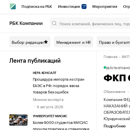
Подписка на РБК
Инвестиции
Мероприятия
Отр
Спорт
Школа управления РБК
РБК Образование
РБ
РБК Компании
Город
Стиль
Крипто
РБК Бизнес-среда
Дискусси
Выбор редакции
Менеджмент и HR
Право и бухгал
Спецпроекты СПб
Конференции СПб
Спецпроекты
Главная
ФКП
Технологии и медиа
Финансы
Рынок наличной валют
Лента публикаций
ДЕЙСТВУЕТ
ОБНОВ
НЕРА КОНСАЛТ
ФКП 
Процедура импорта из стран
ЕАЭС в РФ: порядок ввоза
Образование
товаров без ошибок
Компания Ф
Мнение эксперта
НАКАЗАНИЙ за
6 августа 2026
ОБРАЗОВАТЕ
УНИВЕРСИТЕТ МИСИС
Юридический а
Более 9000 студентов МИСИС
Подробнее
прошли практики и стажировки