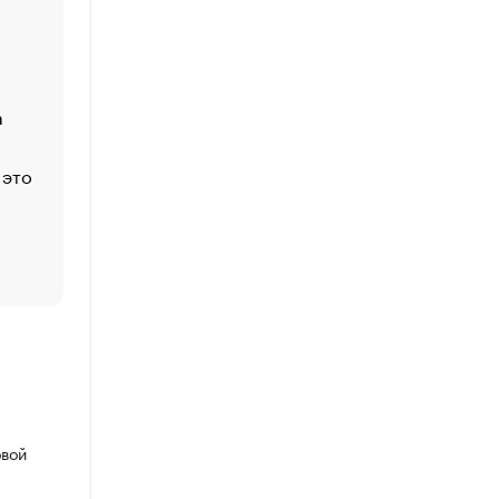
Economist
Функции менеджмента: пять ключевых основ эффект
управления
а
ЕС разрешил конфискацию российской нефти — чем
Москва
 это
Стресс обеспеченных людей: почему рост доходов 
счастья
Что обвинения против Павла Дурова значат для Tele
пользователей
овой