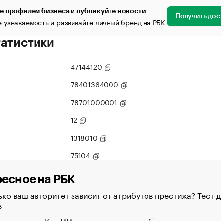
е профилем бизнеса и публикуйте новости
Получить дос
 узнаваемость и развивайте личный бренд на РБК
татистики
47144120
78401364000
78701000001
12
1318010
75104
есное на РБК
ко ваш авторитет зависит от атрибутов престижа? Тест д
в
 проиграло. Как ИИ-агенты разрушают букмекерскую