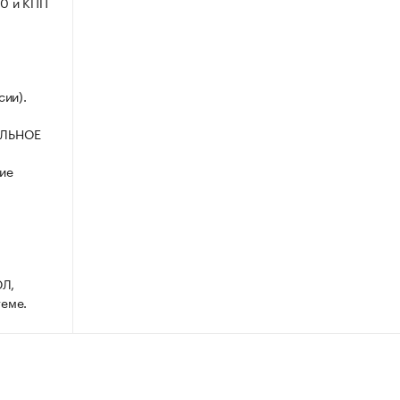
0 и КПП
ии).
РАЛЬНОЕ
ие
ЮЛ,
теме.