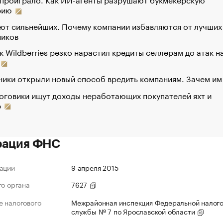
рию
ют сильнейших. Почему компании избавляются от лучших
ников
к Wildberries резко нарастил кредиты селлерам до атак н
ики открыли новый способ вредить компаниям. Зачем им
оговики ищут доходы неработающих покупателей яхт и
р
рация ФНС
ации
9 апреля 2015
го органа
7627
 налогового
Межрайонная инспекция Федеральной налог
службы № 7 по Ярославской области