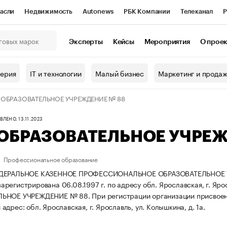
асли
Недвижимость
Autonews
РБК Компании
Телеканал
Р
К Курсы
РБК Life
Тренды
Визионеры
Национальные проекты
Эксперты
Кейсы
Мероприятия
О прое
онный клуб
Исследования
Кредитные рейтинги
Франшизы
Г
терия
IT и технологии
Малый бизнес
Маркетинг и прода
Проверка контрагентов
Политика
Экономика
Бизнес
 ОБРАЗОВАТЕЛЬНОЕ УЧРЕЖДЕНИЕ № 88
ы
ЛЕНО, 13.11.2023
ОБРАЗОВАТЕЛЬНОЕ УЧРЕЖ
Профессиональное образование
ЕДЕРАЛЬНОЕ КАЗЕННОЕ ПРОФЕССИОНАЛЬНОЕ ОБРАЗОВАТЕЛЬНОЕ
регистрирована 06.08.1997 г. по адресу обл. Ярославская, г. Ярос
ЛЬНОЕ УЧРЕЖДЕНИЕ № 88.
При регистрации организации присво
дрес: обл. Ярославская, г. Ярославль, ул. Колышкина, д. 1а.