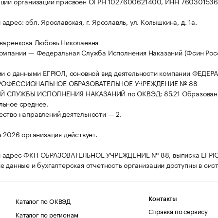
ации организации присвоен ОГРН 1027600621400, ИНН 760301536
дрес: обл. Ярославская, г. Ярославль, ул. Колышкина, д. 1а.
варенкова Любовь Николаевна
омпании — Федеральная Служба Исполнения Наказаний (Фсин Росс
ии с данными ЕГРЮЛ, основной вид деятельности компании ФЕДЕ
РОФЕССИОНАЛЬНОЕ ОБРАЗОВАТЕЛЬНОЕ УЧРЕЖДЕНИЕ № 88
 СЛУЖБЫ ИСПОЛНЕНИЯ НАКАЗАНИЙ по ОКВЭД: 85.21 Образован
льное среднее.
ство направлений деятельности — 2.
а 2026 организация действует.
 адрес ФКП ОБРАЗОВАТЕЛЬНОЕ УЧРЕЖДЕНИЕ № 88, выписка ЕГР
е данные и бухгалтерская отчетность организации доступны в сис
Каталог по ОКВЭД
Контакты
Справка по сервису
Каталог по регионам