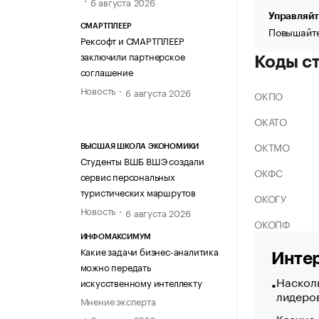
6 августа 2026
Управляйт
СМАРТПЛЕЕР
Повышайте
Рексофт и СМАРТПЛЕЕР
заключили партнерское
Коды с
соглашение
Новость
6 августа 2026
ОКПО
ОКАТО
ОКТМО
ВЫСШАЯ ШКОЛА ЭКОНОМИКИ
Студенты ВШБ ВШЭ создали
ОКФС
сервис персональных
туристических маршрутов
ОКОГУ
Новость
6 августа 2026
ОКОПФ
ИНФОМАКСИМУМ
Какие задачи бизнес-аналитика
Интер
можно передать
Насколь
искусственному интеллекту
лидеро
Мнение эксперта
Казино
6 августа 2026