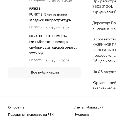
При регистр
760301001.
PUNKT E
Юридический а
PUNKT E: 5 лет развития
зарядной инфраструктуры
Директор: По
Новость
6 августа 2026
Учредители к
БФ «АБСОЛЮТ—ПОМОЩЬ»
В соответств
БФ «Абсолют—Помощь»
КАЗЕННОЕ П
опубликовал годовой отчет за
ФЕДЕРАЛЬНОЙ
2025 год
профессиона
Новость
6 августа 2026
Общее количе
На 06 август
Все публикации
Юридический
аналитически
О проекте
Лента публикаций
Поделиться новостью на РБК
Эксперты