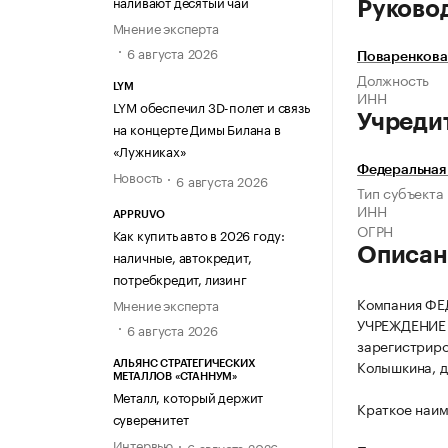
наливают десятый чай
Руково
Мнение эксперта
6 августа 2026
Поваренкова
Должность
LYM
ИНН
LYM обеспечил 3D-полет и связь
Учреди
на концерте Димы Билана в
«Лужниках»
Федеральная 
Новость
6 августа 2026
Тип субъекта
ИНН
APPRUVO
ОГРН
Как купить авто в 2026 году:
Описан
наличные, автокредит,
потребкредит, лизинг
Компания Ф
Мнение эксперта
УЧРЕЖДЕНИЕ
6 августа 2026
зарегистриров
Колышкина, д.
АЛЬЯНС СТРАТЕГИЧЕСКИХ
МЕТАЛЛОВ «СТАННУМ»
Металл, который держит
Краткое наи
суверенитет
Интервью
6 августа 2026