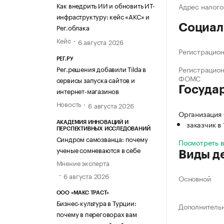
Как внедрить ИИ и обновить ИТ-
Адрес налого
инфраструктуру: кейс «АКС» и
Социал
Рег.облака
Кейс
6 августа 2026
Регистрацио
РЕГ.РУ
Рег.решения добавили Tilda в
Регистрацио
ФОМС
сервисы запуска сайтов и
Госуда
интернет-магазинов
Новость
6 августа 2026
Организация
заказчик в
АКАДЕМИЯ ИННОВАЦИЙ И
ПЕРСПЕКТИВНЫХ ИССЛЕДОВАНИЙ
Синдром самозванца: почему
Посмотреть 
ученые сомневаются в себе
Виды д
Мнение эксперта
6 августа 2026
Основной
ООО «МАКС ТРАСТ»
Бизнес-культура в Турции:
Дополнитель
почему в переговорах вам