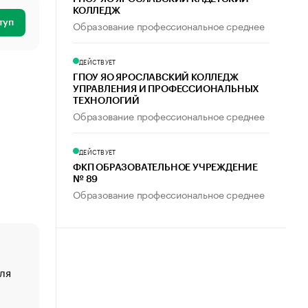
КОЛЛЕДЖ
туп
Образование профессиональное среднее
ДЕЙСТВУЕТ
ГПОУ ЯО ЯРОСЛАВСКИЙ КОЛЛЕДЖ
УПРАВЛЕНИЯ И ПРОФЕССИОНАЛЬНЫХ
ТЕХНОЛОГИЙ
Образование профессиональное среднее
ДЕЙСТВУЕТ
ФКП ОБРАЗОВАТЕЛЬНОЕ УЧРЕЖДЕНИЕ
№ 89
Образование профессиональное среднее
ля
«От спорта тело стареет иначе». Как живет глава ко
создавшей GTA
«Деньги будут не нужны»: что рассказал Маск в инт