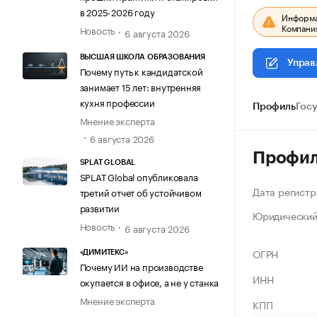
в 2025-2026 году
Информац
Компания
Новость
6 августа 2026
ВЫСШАЯ ШКОЛА ОБРАЗОВАНИЯ
Управ
Почему путь к кандидатской
занимает 15 лет: внутренняя
кухня профессии
Профиль
Гос
Мнение эксперта
6 августа 2026
Профи
SPLAT GLOBAL
SPLAT Global опубликовала
Дата регистр
третий отчет об устойчивом
развитии
Юридический
Новость
6 августа 2026
ОГРН
«ДИМИТЕКС»
Почему ИИ на производстве
ИНН
окупается в офисе, а не у станка
Мнение эксперта
КПП