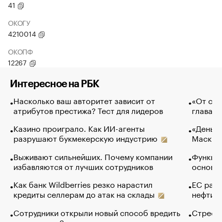
41
ОКОГУ
4210014
ОКОПФ
12267
Интересное на РБК
Насколько ваш авторитет зависит от
«От спо
атрибутов престижа? Тест для лидеров
глава к
Казино проиграло. Как ИИ-агенты
«Деньги
разрушают букмекерскую индустрию
Маск в 
Выживают сильнейших. Почему компании
Функции
избавляются от лучших сотрудников
основ э
Как банк Wildberries резко нарастил
ЕС раз
кредиты селлерам до атак на склады
нефти —
Сотрудники открыли новый способ вредить
Стресс 
компаниям. Зачем им это
доходов