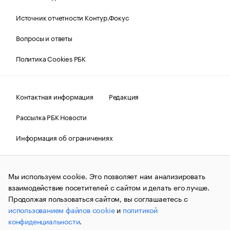
Источник отчетности Контур.Фокус
Вопросы и ответы
Политика Cookies РБК
Контактная информация
Редакция
Рассылка РБК Новости
Информация об ограничениях
Правовая информация
О соблюдении авторских прав
Мы используем cookie. Это позволяет нам анализировать
© АО «РОСБИЗНЕСКОНСАЛТИНГ»,
1995–2026.
Сообщения
и материалы информационного агентства «РБК»
взаимодействие посетителей с сайтом и делать его лучше.
(зарегистрировано Федеральной службой по надзору в сфере
Продолжая пользоваться сайтом, вы соглашаетесь с
связи, информационных технологий и массовых
использованием файлов cookie
и
политикой
коммуникаций (Роскомнадзор) 09.12.2015 за номером ИА
№ФС77-63848) сопровождаются пометкой «РБК». Отдельные
конфиденциальности
.
публикации могут содержать информацию,