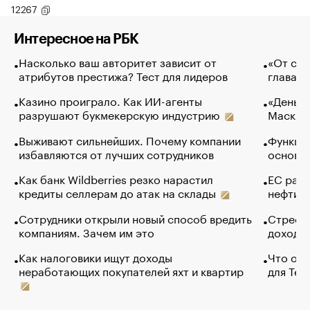
12267
Интересное на РБК
Насколько ваш авторитет зависит от
«От спо
атрибутов престижа? Тест для лидеров
глава к
Казино проиграло. Как ИИ-агенты
«Деньги
разрушают букмекерскую индустрию
Маск в 
Выживают сильнейших. Почему компании
Функции
избавляются от лучших сотрудников
основ э
Как банк Wildberries резко нарастил
ЕС раз
кредиты селлерам до атак на склады
нефти —
Сотрудники открыли новый способ вредить
Стресс 
компаниям. Зачем им это
доходов
Как налоговики ищут доходы
Что обв
неработающих покупателей яхт и квартир
для Tel