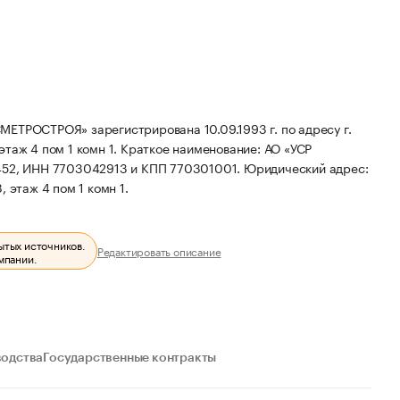
СТРОЯ» зарегистрирована 10.09.1993 г. по адресу г.
этаж 4 пом 1 комн 1.
Краткое наименование: АО «УСР
452, ИНН 7703042913 и КПП 770301001.
Юридический адрес:
, этаж 4 пом 1 комн 1.
ытых источников.
Редактировать описание
мпании.
водства
Государственные контракты