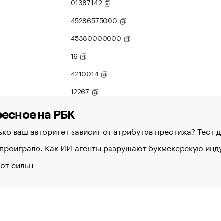
01387142
45286575000
45380000000
16
4210014
12267
есное на РБК
ко ваш авторитет зависит от атрибутов престижа? Тест 
 проиграло. Как ИИ-агенты разрушают букмекерскую ин
ют сильн