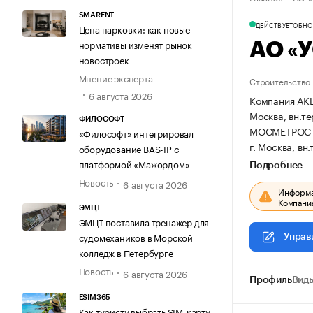
SMARENT
ДЕЙСТВУЕТ
ОБНОВ
Цена парковки: как новые
нормативы изменят рынок
АО «
новостроек
Мнение эксперта
Строительство
6 августа 2026
Компания АК
Москва, вн.те
ФИЛОСОФТ
МОСМЕТРОС
«Философт» интегрировал
г. Москва, вн
оборудование BAS-IP с
платформой «Мажордом»
Подробнее
Новость
6 августа 2026
Информац
Компания
ЭМЦТ
ЭМЦТ поставила тренажер для
судомехаников в Морской
Управ
колледж в Петербурге
Новость
6 августа 2026
Профиль
Виды
ESIM365
Как туристу выбрать SIM-карту