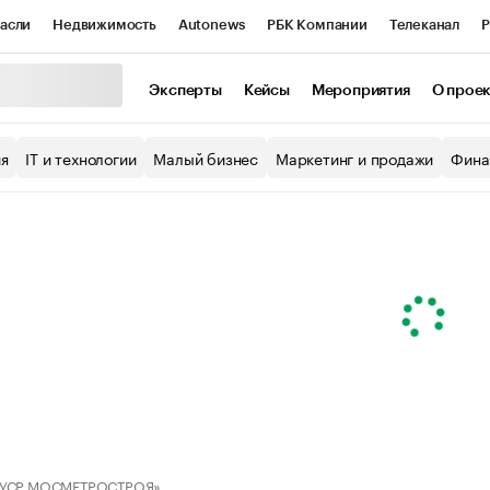
асли
Недвижимость
Autonews
РБК Компании
Телеканал
Р
К Курсы
РБК Life
Тренды
Визионеры
Национальные проекты
Эксперты
Кейсы
Мероприятия
О прое
уб
Исследования
Кредитные рейтинги
Франшизы
Газета
ия
IT и технологии
Малый бизнес
Маркетинг и продажи
Фина
Проверка контрагентов
Политика
Экономика
Бизнес
ы
«УСР МОСМЕТРОСТРОЯ»