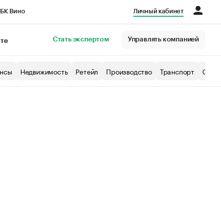
БК Вино
Личный кабинет
Город
Стать экспертом
Управлять компанией
кте
нсы
Недвижимость
Ретейл
Производство
Транспорт
Образ