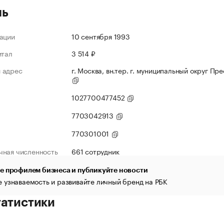
ль
ации
10 сентября 1993
итал
3 514 ₽
 адрес
г. Москва, вн.тер. г. муниципальный округ Пре
1027700477452
7703042913
770301001
чная численность
661 сотрудник
е профилем бизнеса и публикуйте новости
 узнаваемость и развивайте личный бренд на РБК
татистики