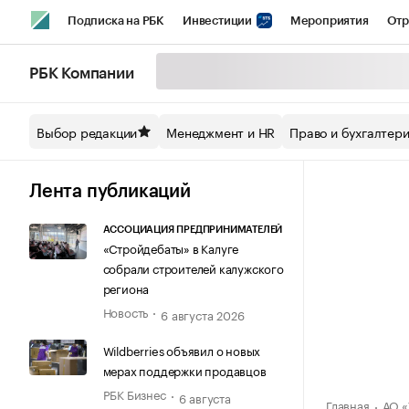
Подписка на РБК
Инвестиции
Мероприятия
Отр
Спорт
Школа управления РБК
РБК Образование
РБ
РБК Компании
Стиль
Крипто
РБК Бизнес-среда
Дискуссионный кл
Выбор редакции
Менеджмент и HR
Право и бухгалтер
Спецпроекты СПб
Конференции СПб
Спецпроекты
Технологии и медиа
Финансы
Рынок наличной валют
Лента публикаций
АССОЦИАЦИЯ ПРЕДПРИНИМАТЕЛЕЙ
«Стройдебаты» в Калуге
собрали строителей калужского
региона
Новость
6 августа 2026
Wildberries объявил о новых
мерах поддержки продавцов
РБК Бизнес
6 августа
Главная
АО 