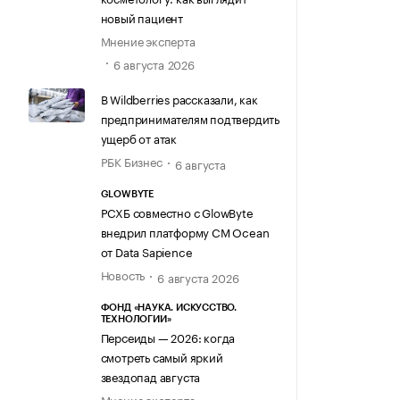
новый пациент
Мнение эксперта
6 августа 2026
В Wildberries рассказали, как
предпринимателям подтвердить
ущерб от атак
РБК Бизнес
6 августа
GLOWBYTE
РСХБ совместно с GlowByte
внедрил платформу CM Ocean
от Data Sapience
Новость
6 августа 2026
ФОНД «НАУКА. ИСКУССТВО.
ТЕХНОЛОГИИ»
Персеиды — 2026: когда
смотреть самый яркий
звездопад августа
Мнение эксперта