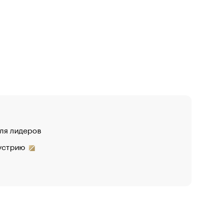
для лидеров
дустрию