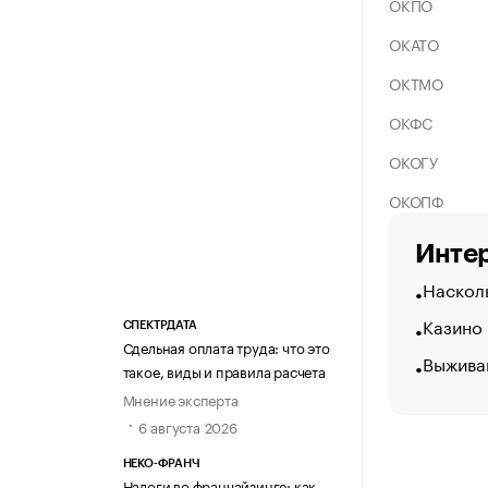
ОКПО
ОКАТО
ОКТМО
ОКФС
ОКОГУ
ОКОПФ
Интер
Насколь
Казино
СПЕКТРДАТА
Сдельная оплата труда: что это
Выжива
такое, виды и правила расчета
Мнение эксперта
6 августа 2026
НЕКО-ФРАНЧ
Налоги во франчайзинге: как