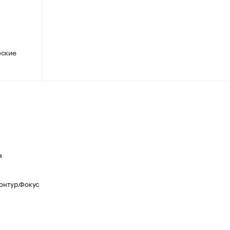
еские
я
Контур.Фокус