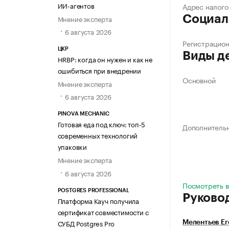
ИИ-агентов
Адрес налого
Социал
Мнение эксперта
6 августа 2026
Регистрацио
ЦКР
Виды д
HRBP: когда он нужен и как не
ошибиться при внедрении
Основной
Мнение эксперта
6 августа 2026
PINOVA MECHANIC
Готовая еда под ключ: топ-5
Дополнитель
современных технологий
упаковки
Мнение эксперта
6 августа 2026
Посмотреть в
POSTGRES PROFESSIONAL
Руково
Платформа Кауч получила
сертификат совместимости с
СУБД Postgres Pro
Мелентьев Е