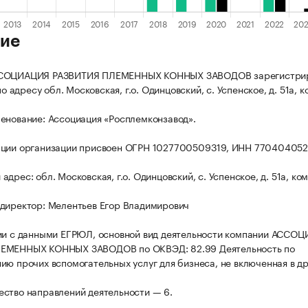
ие
ССОЦИАЦИЯ РАЗВИТИЯ ПЛЕМЕННЫХ КОННЫХ ЗАВОДОВ зарегистри
 по адресу обл. Московская, г.о. Одинцовский, с. Успенское, д. 51а, к
енование: Ассоциация «Росплемконзавод».
ации организации присвоен ОГРН 1027700509319, ИНН 770404052
дрес: обл. Московская, г.о. Одинцовский, с. Успенское, д. 51а, ком
директор: Мелентьев Егор Владимирович
ии с данными ЕГРЮЛ, основной вид деятельности компании АССО
ЕМЕННЫХ КОННЫХ ЗАВОДОВ по ОКВЭД: 82.99 Деятельность по
ию прочих вспомогательных услуг для бизнеса, не включенная в д
ство направлений деятельности — 6.