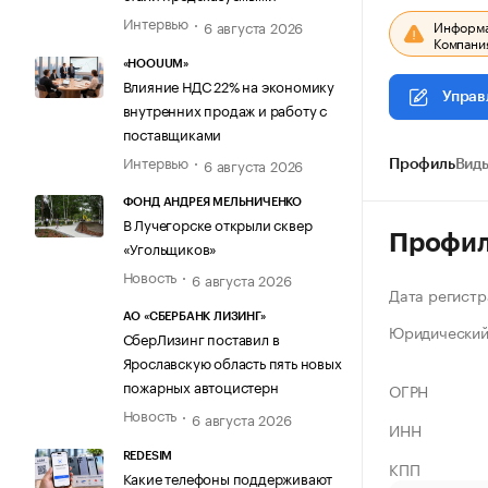
Интервью
6 августа 2026
Информац
Компания
«HOOUUM»
Влияние НДС 22% на экономику
Управ
внутренних продаж и работу с
поставщиками
Интервью
6 августа 2026
Профиль
Виды
ФОНД АНДРЕЯ МЕЛЬНИЧЕНКО
В Лучегорске открыли сквер
Профи
«Угольщиков»
Новость
6 августа 2026
Дата регистр
АО «СБЕРБАНК ЛИЗИНГ»
Юридический
СберЛизинг поставил в
Ярославскую область пять новых
пожарных автоцистерн
ОГРН
Новость
6 августа 2026
ИНН
REDESIM
КПП
Какие телефоны поддерживают