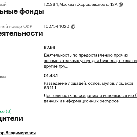
вой
125284,Москва г,Хорошевское ш,12А
ьные фонды
нный номер СФР
1027544020
еятельности
82.99
Деятельность по предоставлению прочих
вспомогательных услуг для бизнеса, не включ
другие гру…
ные
01.43.1
Разведение лошадей, ослов, мулов, лошаков
63.11.1
Деятельность по созданию и использованию 
данных и информационных ресурсов
се (6)
дители
гор Владимирович