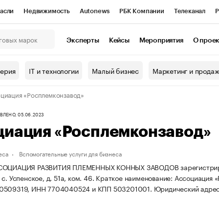
асли
Недвижимость
Autonews
РБК Компании
Телеканал
Р
К Курсы
РБК Life
Тренды
Визионеры
Национальные проекты
Эксперты
Кейсы
Мероприятия
О прое
онный клуб
Исследования
Кредитные рейтинги
Франшизы
Г
терия
IT и технологии
Малый бизнес
Маркетинг и прода
Проверка контрагентов
Политика
Экономика
Бизнес
циация «Росплемконзавод»
ы
ЛЕНО, 05.06.2023
циация «Росплемконзавод»
еса
Вспомогательные услуги для бизнеса
СОЦИАЦИЯ РАЗВИТИЯ ПЛЕМЕННЫХ КОННЫХ ЗАВОДОВ зарегистрирована 
с. Успенское, д. 51а, ком. 46.
Краткое наименование: Ассоциация 
0509319, ИНН 7704040524 и КПП 503201001.
Юридический адрес: 