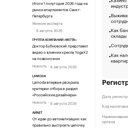
Итоги 1 полугодия 2026 года на
индуст
рынке апартаментов Санкт-
Выжива
Петербурга
сотруд
Мнение эксперта
Как бан
6 августа 2026
склады
ГРУППА КОМПАНИЙ «МЕТТА»
Сотрудн
Доктор Бубновский представил
видео о влиянии кресла YogaX2
Как нал
на позвоночник
кварти
Новость
6 августа 2026
LAMODA
Lamoda впервые раскрыла
Регист
критерии отбора в раздел
«Российские дизайнеры»
Дата регистр
Новость
6 августа 2026
Код налогово
АЙNET
Наименование
От идеи до автоматизации: как
органа
правильно выстроить цепочку