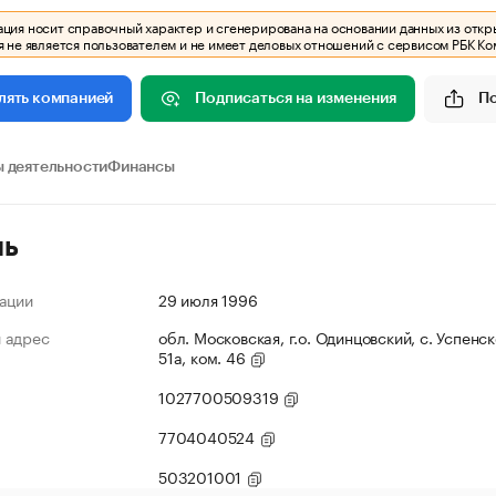
ия носит справочный характер и сгенерирована на основании данных из откр
 не является пользователем и не имеет деловых отношений с сервисом РБК Ко
Подписаться на изменения
П
лять компанией
 деятельности
Финансы
ль
ации
29 июля 1996
 адрес
обл. Московская, г.о. Одинцовский, с. Успенск
51а, ком. 46
1027700509319
7704040524
503201001