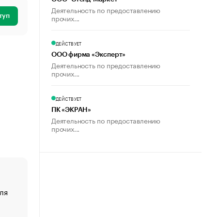
Деятельность по предоставлению
туп
прочих...
ДЕЙСТВУЕТ
ООО фирма «Эксперт»
Деятельность по предоставлению
прочих...
ДЕЙСТВУЕТ
ПК «ЭКРАН»
Деятельность по предоставлению
прочих...
ля
«От спорта тело стареет иначе». Как живет глава ко
создавшей GTA
«Деньги будут не нужны»: что рассказал Маск в инт