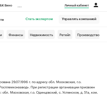
...
БК Вино
Личный кабинет
Стать экспертом
Управлять компанией
кте
азета
жи
Финансы
Недвижимость
Ретейл
Производство
29.07.1996 г. по адресу обл. Московская, г.о.
«Росплемконзавод».
При регистрации организации присвоен
обл. Московская, г.о. Одинцовский, с. Успенское, д. 51а, ком.