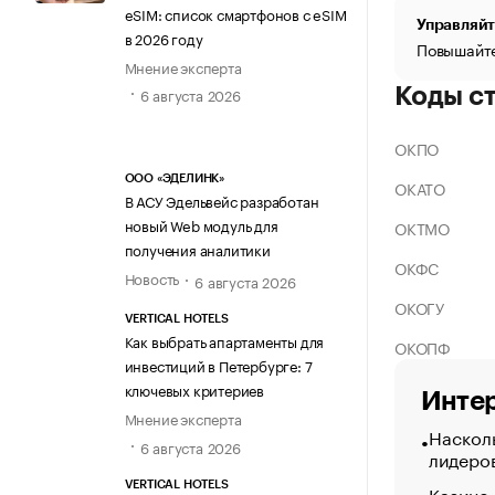
eSIM: список смартфонов с eSIM
Управляйт
в 2026 году
Повышайте
Мнение эксперта
Коды с
6 августа 2026
ОКПО
ООО «ЭДЕЛИНК»
ОКАТО
В АСУ Эдельвейс разработан
новый Web модуль для
ОКТМО
получения аналитики
ОКФС
Новость
6 августа 2026
ОКОГУ
VERTICAL HOTELS
Как выбрать апартаменты для
ОКОПФ
инвестиций в Петербурге: 7
ключевых критериев
Интер
Мнение эксперта
Насколь
6 августа 2026
лидеро
VERTICAL HOTELS
Казино