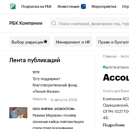
Подписка на РБК
Инвестиции
Мероприятия
Отр
Спорт
Школа управления РБК
РБК Образование
РБ
РБК Компании
Город
Стиль
Крипто
РБК Бизнес-среда
Дискусси
Выбор редакции
Менеджмент и HR
Право и бухгал
Спецпроекты СПб
Конференции СПб
Спецпроекты
Главная
Ассо
Технологии и медиа
Финансы
Рынок наличной валют
Лента публикаций
ДЕЙСТВУЕТ
ОБНОВ
ТУТУ
Ассо
Туту поддержит
благотворительный фонд
Услуги для бизн
«Линия Жизни»
Компания АС
Новость
6 августа 2026
Одинцовский, 
ООО ФИРМА «НОВОСТОМ»
ОГРН 102770
Размик Мирзоян: почему
46.
сложные кейсы имплантации
Подробнее
стали предсказуемыми