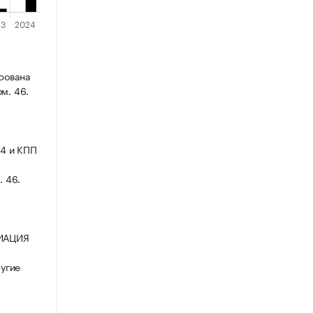
рована
ом. 46.
4 и КПП
. 46.
ЦИАЦИЯ
ругие