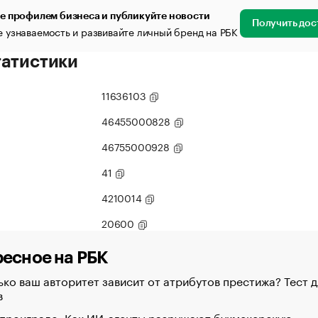
е профилем бизнеса и публикуйте новости
Получить дос
 узнаваемость и развивайте личный бренд на РБК
татистики
11636103
46455000828
46755000928
41
4210014
20600
есное на РБК
ко ваш авторитет зависит от атрибутов престижа? Тест д
в
 проиграло. Как ИИ-агенты разрушают букмекерскую