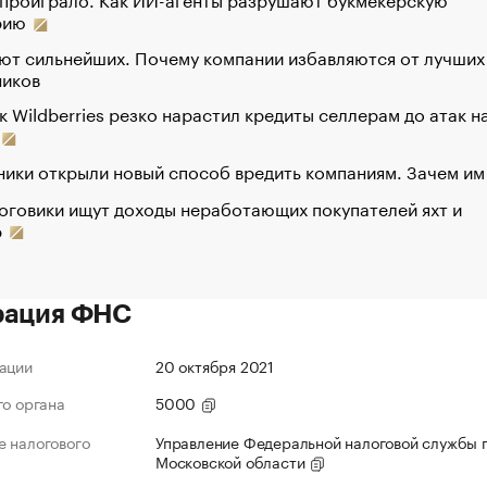
рию
ют сильнейших. Почему компании избавляются от лучших
ников
к Wildberries резко нарастил кредиты селлерам до атак н
ики открыли новый способ вредить компаниям. Зачем им
оговики ищут доходы неработающих покупателей яхт и
р
рация ФНС
ации
20 октября 2021
го органа
5000
 налогового
Управление Федеральной налоговой службы 
Московской области