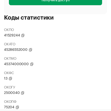
Получить доступ
Коды статистики
ОКПО
41529244
ОКАТО
45286552000
ОКТМО
45374000000
ОКФС
13
ОКОГУ
2500040
ОКОПФ
75204