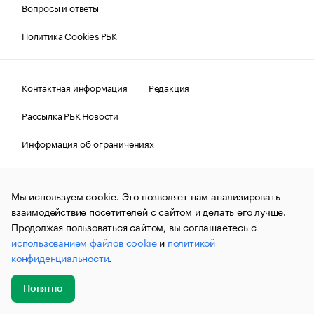
Вопросы и ответы
Политика Cookies РБК
Контактная информация
Редакция
Рассылка РБК Новости
Информация об ограничениях
Правовая информация
О соблюдении авторских прав
Мы используем cookie. Это позволяет нам анализировать
© АО «РОСБИЗНЕСКОНСАЛТИНГ»,
1995–2026.
Сообщения
и материалы информационного агентства «РБК»
взаимодействие посетителей с сайтом и делать его лучше.
(зарегистрировано Федеральной службой по надзору в сфере
Продолжая пользоваться сайтом, вы соглашаетесь с
связи, информационных технологий и массовых
использованием файлов cookie
и
политикой
коммуникаций (Роскомнадзор) 09.12.2015 за номером ИА
№ФС77-63848) сопровождаются пометкой «РБК». Отдельные
конфиденциальности
.
публикации могут содержать информацию,
не предназначенную для пользователей
до 18 лет.
companycardsfeedback@rbc.ru
Понятно
Добавить
Главное
Эксперты
Кейсы
Мероприятия