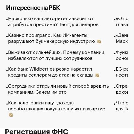
Интересное на РБК
Насколько ваш авторитет зависит от
«От спо
атрибутов престижа? Тест для лидеров
глава к
Казино проиграло. Как ИИ-агенты
«Деньги
разрушают букмекерскую индустрию
Маск в 
Выживают сильнейших. Почему компании
Функции
избавляются от лучших сотрудников
основ э
Как банк Wildberries резко нарастил
ЕС раз
кредиты селлерам до атак на склады
нефти —
Сотрудники открыли новый способ вредить
Стресс 
компаниям. Зачем им это
доходов
Как налоговики ищут доходы
Что обв
неработающих покупателей яхт и квартир
для Tel
Регистрация ФНС