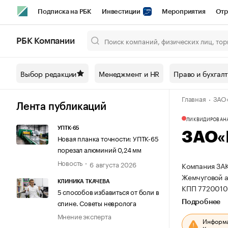
Подписка на РБК
Инвестиции
Мероприятия
Отр
Спорт
Школа управления РБК
РБК Образование
РБ
РБК Компании
Город
Стиль
Крипто
РБК Бизнес-среда
Дискусси
Выбор редакции
Менеджмент и HR
Право и бухгал
Спецпроекты СПб
Конференции СПб
Спецпроекты
Главная
ЗАО
Технологии и медиа
Финансы
Рынок наличной валют
Лента публикаций
ЛИКВИДИРОВАН
УПТК-65
ЗАО«
Новая планка точности: УПТК-65
порезал алюминий 0,24 мм
Новость
6 августа 2026
Компания ЗАК
Жемчуговой ал
КЛИНИКА ТКАЧЕВА
КПП 7720010
5 способов избавиться от боли в
спине. Советы невролога
Подробнее
Мнение эксперта
Информац