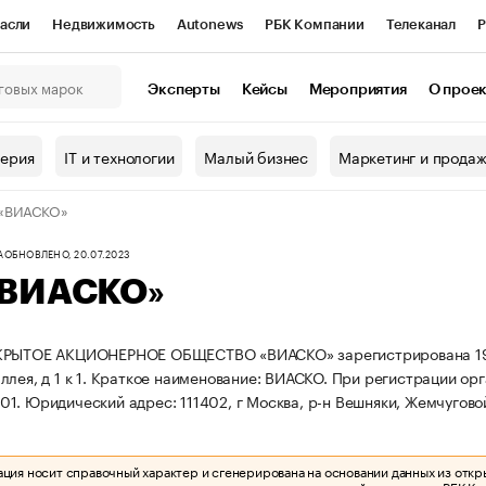
асли
Недвижимость
Autonews
РБК Компании
Телеканал
Р
К Курсы
РБК Life
Тренды
Визионеры
Национальные проекты
Эксперты
Кейсы
Мероприятия
О прое
онный клуб
Исследования
Кредитные рейтинги
Франшизы
Г
терия
IT и технологии
Малый бизнес
Маркетинг и прода
Проверка контрагентов
Политика
Экономика
Бизнес
«ВИАСКО»
ы
А
ОБНОВЛЕНО, 20.07.2023
ВИАСКО»
РЫТОЕ АКЦИОНЕРНОЕ ОБЩЕСТВО «ВИАСКО» зарегистрирована 19.02.1
лея, д 1 к 1.
Краткое наименование: ВИАСКО.
При регистрации ор
01.
Юридический адрес: 111402, г Москва, р-н Вешняки, Жемчуговой а
ия носит справочный характер и сгенерирована на основании данных из откр