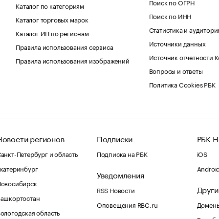
Поиск по ОГРН
Каталог по категориям
Поиск по ИНН
Каталог торговых марок
Статистика и аудитори
Каталог ИП по регионам
Источники данных
Правила использования сервиса
Источник отчетности 
Правила использования изображений
Вопросы и ответы
Политика Cookies РБК
Новости регионов
Подписки
РБК Н
анкт-Петербург и область
Подписка на РБК
iOS
катеринбург
Androi
Уведомления
Новосибирск
Други
RSS Новости
Башкортостан
Оповещения RBC.ru
Домены
ологодская область
Рег.об