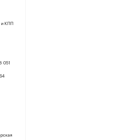
 и КПП
8 051
64
.
ерская