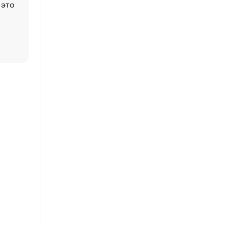
 это
Стресс обеспеченных людей: почему рост доходов 
счастья
Что обвинения против Павла Дурова значат для Tele
пользователей