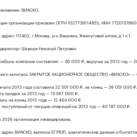
енование: ВИАСКО.
ции организации присвоен ОГРН 1027739114853, ИНН 7720157960
дрес: 111402, г Москва, р-н Вешняки, Жемчуговой аллея, д 1 к 1.
директор: Шквыра Николай Петрович
прибыль компании составляет — 85 000 ₽, выручка за 2013 год — 2
вного капитала ЗАКРЫТОЕ АКЦИОНЕРНОЕ ОБЩЕСТВО «ВИАСКО» — 
ачало 2013 года составила 32 501 000 ₽, на конец — 28 051 000 ₽
ь продаж за 2013 год — 15 587 000 ₽.
ыль на конец 2013 года — 12 464 000 ₽.
поступлений от текущих операций на 2013 год — 40 197 000 ₽.
а 2026 организация ликвидирована.
адрес ВИАСКО, выписка ЕГРЮЛ, аналитические данные и бухгалт