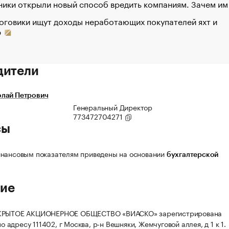
ики открыли новый способ вредить компаниям. Зачем им
оговики ищут доходы неработающих покупателей яхт и
р
дители
лай Петрович
Генеральный Директор
773472704271
сы
нансовым показателям приведены на основании
бухгалтерской
ие
КРЫТОЕ АКЦИОНЕРНОЕ ОБЩЕСТВО «ВИАСКО» зарегистрирована
 по адресу 111402, г Москва, р-н Вешняки, Жемчуговой аллея, д 1 к 1.