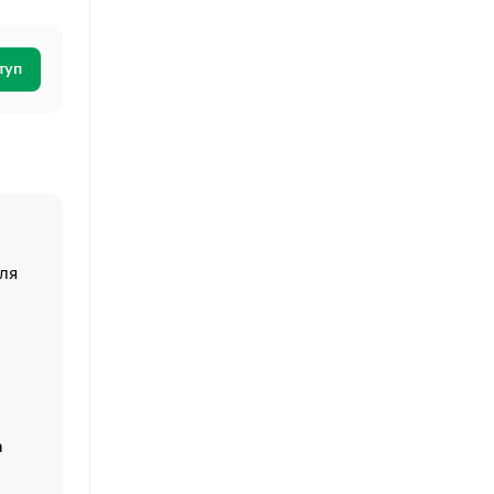
туп
ля
«От спорта тело стареет иначе». Как живет глава ко
создавшей GTA
«Деньги будут не нужны»: что рассказал Маск в инт
Economist
Функции менеджмента: пять ключевых основ эффект
управления
а
ЕС разрешил конфискацию российской нефти — чем
Москва