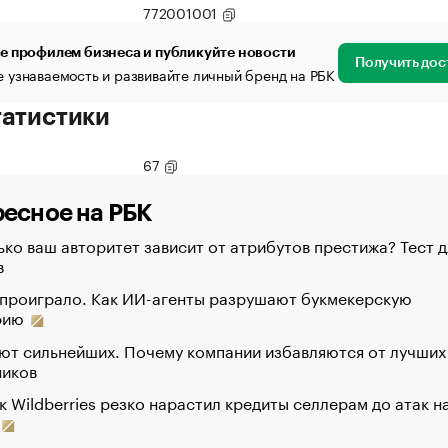
772001001
е профилем бизнеса и публикуйте новости
Получить дос
 узнаваемость и развивайте личный бренд на РБК
татистики
67
есное на РБК
ко ваш авторитет зависит от атрибутов престижа? Тест д
в
 проиграло. Как ИИ-агенты разрушают букмекерскую
рию
ют сильнейших. Почему компании избавляются от лучших
ников
к Wildberries резко нарастил кредиты селлерам до атак н