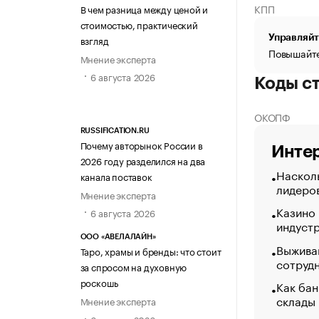
КПП
В чем разница между ценой и
стоимостью, практический
Управляйт
взгляд
Повышайте
Мнение эксперта
6 августа 2026
Коды с
ОКОПФ
RUSSIFICATION.RU
Почему авторынок России в
Интер
2026 году разделился на два
Насколь
канала поставок
лидеро
Мнение эксперта
Казино
6 августа 2026
индуст
ООО «АВЕЛАЛАЙН»
Выжива
Таро, храмы и бренды: что стоит
сотруд
за спросом на духовную
роскошь
Как бан
склады
Мнение эксперта
6 августа 2026