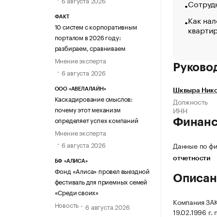
Сотрудн
Как нал
ФАКТ
10 систем с корпоративным
кварти
порталом в 2026 году:
разбираем, сравниваем
Мнение эксперта
Руково
6 августа 2026
ООО «АВЕЛАЛАЙН»
Шквыра Нико
Каскадирование смыслов:
Должность
почему этот механизм
ИНН
определяет успех компаний
Финан
Мнение эксперта
6 августа 2026
Данные по фи
отчетности
БФ «АЛИСА»
Фонд «Алиса» провел выездной
Описан
фестиваль для приемных семей
«Среди своих»
Компания ЗА
Новость
6 августа 2026
19.02.1996 г.