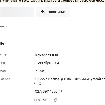
 не является пользователем и не имеет деловых отношений с сервисом РБК Ко
Поделиться
ансы
ль
ации
19 февраля 1996
ции
28 октября 2014
итал
64 000 ₽
 адрес
111402, г Москва, р-н Вешняки, Жемчуговой ал
к 1
1027739114853
7720157960