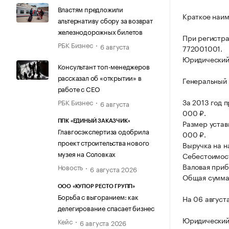
Властям предложили
Краткое наим
альтернативу сбору за возврат
железнодорожных билетов
При регистра
РБК Бизнес
6 августа
772001001.
Юридический а
Консультант топ-менеджеров
рассказал об «открытии» в
Генеральный 
работе с CEO
За 2013 год 
РБК Бизнес
6 августа
000 ₽.
Размер уста
ППК «ЕДИНЫЙ ЗАКАЗЧИК»
Главгосэкспертиза одобрила
000 ₽.
проект строительства нового
Выручка на н
музея на Соловках
Себестоимост
Валовая приб
Новость
6 августа 2026
Общая сумма 
ООО «КУПОР РЕСТО ГРУПП»
Борьба с выгоранием: как
На 06 август
делегирование спасает бизнес
Юридический 
Кейс
6 августа 2026