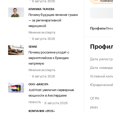
Компания
6 августа 2026
КЛИНИКА ТКАЧЕВА
Почему будущее лечения грыжи
— за регенеративной
медициной
Профиль
Фин
Мнение эксперта
6 августа 2026
Профи
SENNE
Почему россияне уходят с
маркетплейсов к брендам
Дата регистр
напрямую
Дата ликвида
Мнение эксперта
Уставной кап
6 августа 2026
Юридический
ООО «БАКСЭТ»
JustHost увеличил серверные
мощности в Амстердаме
ОГРН
Новость
6 августа 2026
ИНН
КОМПАНИЯ «ЭТО5»