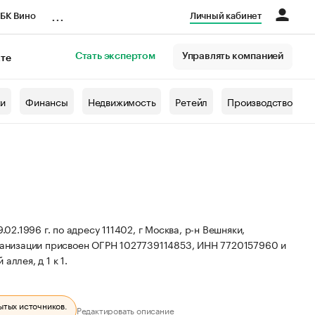
...
БК Вино
Личный кабинет
Стать экспертом
Управлять компанией
кте
азета
жи
Финансы
Недвижимость
Ретейл
Производство
996 г. по адресу 111402, г Москва, р-н Вешняки,
ганизации присвоен ОГРН 1027739114853, ИНН 7720157960 и
ллея, д 1 к 1.
ытых источников.
Редактировать описание