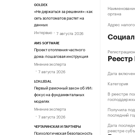
GOLDEX
Наименование
«Не держаться за решения»: как
органа
сеть золотоматов растет на
Адрес налого
данных
Интервью
7 августа 2026
Социал
AMS SOFTWARE
Проект отопления частного
Регистрацио
дома: пошаговая инструкция
Реестр
Мнение эксперта
7 августа 2026
Дата включе
Категория
LCH.LEGAL
Первый рамочный закон об ИИ:
В реестре по
фокус на фундаментальных
господдержк
моделях
Мнение эксперта
Получила под
последний го
7 августа 2026
Дата последн
ЧЕРТАРИНСКАЯ И ПАРТНЕРЫ
реестре суб
Психологическая безопасность