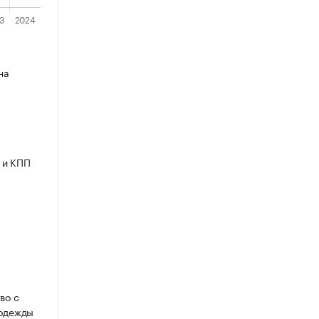
на
 и КПП
во с
 одежды