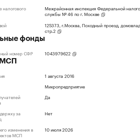
 налогового
Межрайонная инспекция Федеральной налог
службы № 46 по г. Москве
вой
125373, г.Москва, Походный проезд, домовлад
стр.2
ьные фонды
нный номер СФР
1043979622
 МСП
ния
1 августа 2016
Микропредприятие
лучателей
Да
и
держку за
Нет
д
его изменения в
10 июля 2026
ъектов МСП