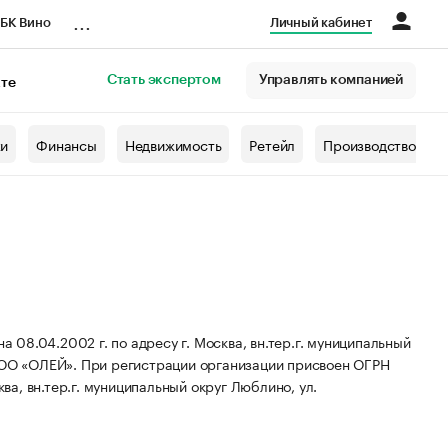
...
БК Вино
Личный кабинет
Стать экспертом
Управлять компанией
кте
азета
жи
Финансы
Недвижимость
Ретейл
Производство
08.04.2002 г. по адресу г. Москва, вн.тер.г. муниципальный
ООО «ОЛЕЙ».
При регистрации организации присвоен ОГРН
ва, вн.тер.г. муниципальный округ Люблино, ул.