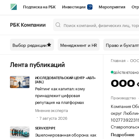
Подписка на РБК
Инвестиции
Мероприятия
Отр
Спорт
Школа управления РБК
РБК Образование
РБ
РБК Компании
Город
Стиль
Крипто
РБК Бизнес-среда
Дискусси
Выбор редакции
Менеджмент и HR
Право и бухгал
Спецпроекты СПб
Конференции СПб
Спецпроекты
Главная
ООО
Технологии и медиа
Финансы
Рынок наличной валют
Лента публикаций
ДЕЙСТВУЕТ
ОБНОВ
ИССЛЕДОВАТЕЛЬСКИЙ ЦЕНТР «АБП»
ООО 
(ABL)
Рейтинг как капитал: кому
принадлежит цифровая
Производство
репутация на платформах
Компания Общ
Мнение эксперта
округ Люблино,
7 августа 2026
10277392231
Ставропольская
SERVICEPIPE
Эшелонированная оборона: как
Подробнее