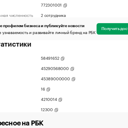
772301001
чная численность
2 сотрудника
е профилем бизнеса и публикуйте новости
Получить дос
 узнаваемость и развивайте личный бренд на РБК
татистики
58491652
45290568000
45389000000
16
4210014
12300
есное на РБК