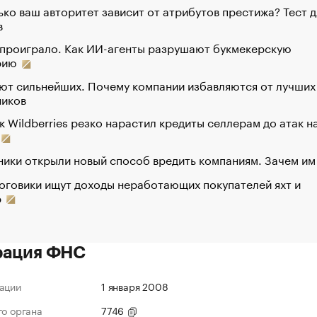
ко ваш авторитет зависит от атрибутов престижа? Тест д
в
 проиграло. Как ИИ-агенты разрушают букмекерскую
рию
ют сильнейших. Почему компании избавляются от лучших
ников
к Wildberries резко нарастил кредиты селлерам до атак н
ики открыли новый способ вредить компаниям. Зачем им
оговики ищут доходы неработающих покупателей яхт и
р
рация ФНС
ации
1 января 2008
го органа
7746