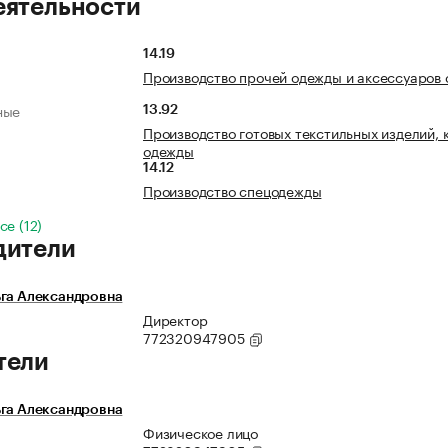
еятельности
14.19
Производство прочей одежды и аксессуаров
ные
13.92
Производство готовых текстильных изделий, 
одежды
14.12
Производство спецодежды
се (12)
дители
ьга Александровна
Директор
772320947905
тели
ьга Александровна
Физическое лицо