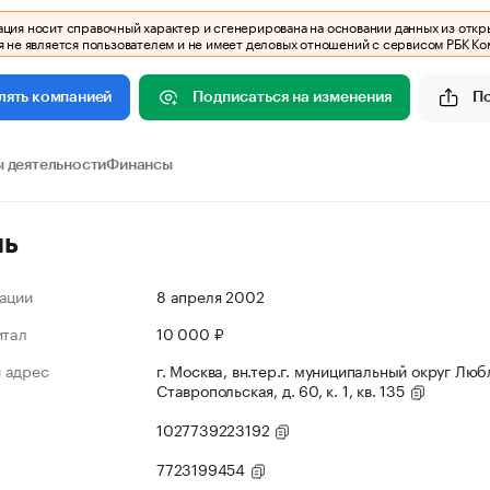
ия носит справочный характер и сгенерирована на основании данных из откр
 не является пользователем и не имеет деловых отношений с сервисом РБК Ко
Подписаться на изменения
П
лять компанией
 деятельности
Финансы
ль
ации
8 апреля 2002
итал
10 000 ₽
 адрес
г. Москва, вн.тер.г. муниципальный округ Люб
Ставропольская, д. 60, к. 1, кв. 135
1027739223192
7723199454