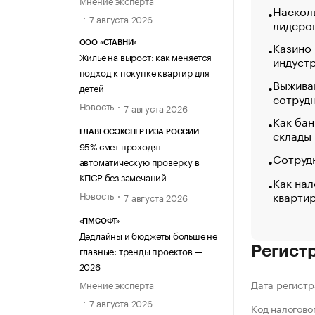
Мнение эксперта
Насколь
7 августа 2026
лидеро
Казино
ООО «СТАВНИ»
Жилье на вырост: как меняется
индуст
подход к покупке квартир для
Выжива
детей
сотруд
Новость
7 августа 2026
Как бан
склады
ГЛАВГОСЭКСПЕРТИЗА РОССИИ
95% смет проходят
Сотрудн
автоматическую проверку в
КПСР без замечаний
Как нал
кварти
Новость
7 августа 2026
«ПМСОФТ»
Дедлайны и бюджеты больше не
Регист
главные: тренды проектов —
2026
Дата регистр
Мнение эксперта
7 августа 2026
Код налогово