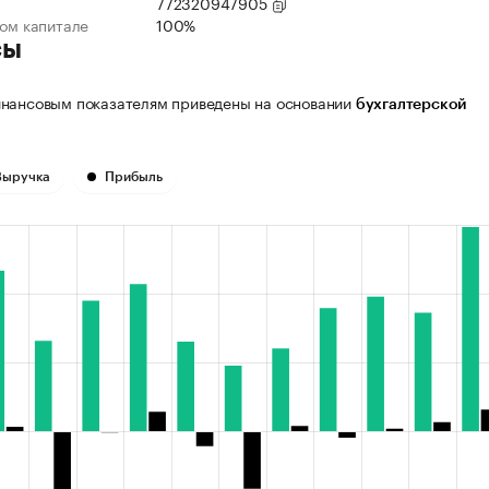
772320947905
ном капитале
100%
сы
нансовым показателям приведены на основании
бухгалтерской
Выручка
Прибыль