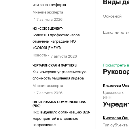
Виды д
или зона комфорта
Мнение эксперта
Основной
7 августа 2026
НО «СОЮЗЦЕМЕНТ»
Дополнитель
Более 110 профессионалов
отмечены наградами НО
«СОЮЗЦЕМЕНТ»
Новость
7 августа 2026
Посмотреть в
ЧЕРТАРИНСКАЯ И ПАРТНЕРЫ
Как измеряют управленческую
Руково
сложность мышления лидера
Мнение эксперта
Киселева Ол
Должность
7 августа 2026
ИНН
FRESH RUSSIAN COMMUNICATIONS
Учреди
(FRC)
FRC выделило организацию B2B-
мероприятий в отдельное
Киселева Ол
направление
Тип субъекта