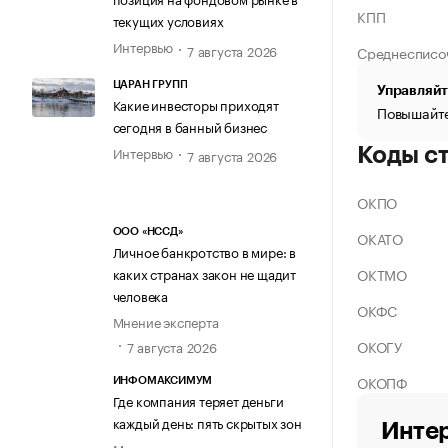
КПП
текущих условиях
Интервью
7 августа 2026
Среднесписо
ЦАРАН ГРУПП
Управляйт
Какие инвесторы приходят
Повышайте
сегодня в банный бизнес
Интервью
Коды с
7 августа 2026
ОКПО
ООО «НССД»
ОКАТО
Личное банкротство в мире: в
ОКТМО
каких странах закон не щадит
человека
ОКФС
Мнение эксперта
ОКОГУ
7 августа 2026
ОКОПФ
ИНФОМАКСИМУМ
Где компания теряет деньги
каждый день: пять скрытых зон
Интер