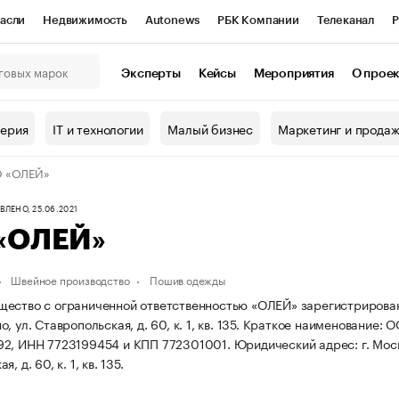
асли
Недвижимость
Autonews
РБК Компании
Телеканал
Р
К Курсы
РБК Life
Тренды
Визионеры
Национальные проекты
Эксперты
Кейсы
Мероприятия
О прое
онный клуб
Исследования
Кредитные рейтинги
Франшизы
Г
терия
IT и технологии
Малый бизнес
Маркетинг и прода
Проверка контрагентов
Политика
Экономика
Бизнес
 «ОЛЕЙ»
ы
ЛЕНО, 25.06.2021
«ОЛЕЙ»
Швейное производство
Пошив одежды
ество с ограниченной ответственностью «ОЛЕЙ» зарегистрирована 
 ул. Ставропольская, д. 60, к. 1, кв. 135.
Краткое наименование: 
92, ИНН 7723199454 и КПП 772301001.
Юридический адрес: г. Моск
, д. 60, к. 1, кв. 135.