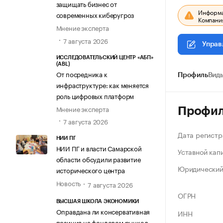
защищать бизнес от
Информац
современных киберугроз
Компания
Мнение эксперта
7 августа 2026
Управ
ИССЛЕДОВАТЕЛЬСКИЙ ЦЕНТР «АБП»
(ABL)
От посредника к
Профиль
Виды
инфраструктуре: как меняется
роль цифровых платформ
Мнение эксперта
Профи
7 августа 2026
Дата регистр
НИИ ПГ
НИИ ПГ и власти Самарской
Уставной кап
области обсудили развитие
Юридический
исторического центра
Новость
7 августа 2026
ОГРН
ВЫСШАЯ ШКОЛА ЭКОНОМИКИ
Оправдана ли консервативная
ИНН
позиция на фондовом рынке в