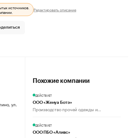
ытых источников.
Редактировать описание
мпании.
оделиться
Похожие компании
ДЕЙСТВУЕТ
ООО «Женуа Ботэ»
лино, ул.
Производство прочей одежды и...
ДЕЙСТВУЕТ
ООО ПБО «Аливс»