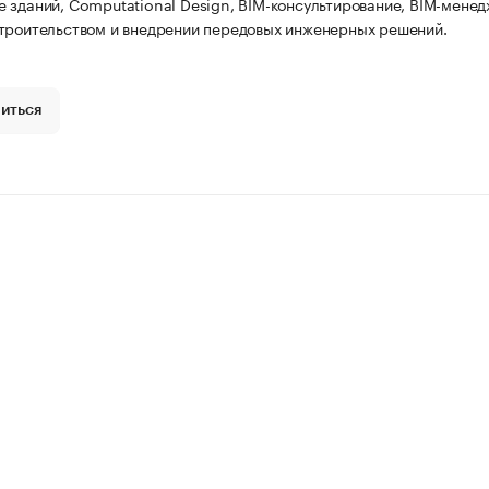
 зданий, Computational Design, BIM-консультирование, BIM-менед
троительством и внедрении передовых инженерных решений.
иться