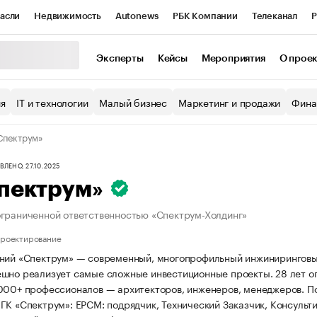
асли
Недвижимость
Autonews
РБК Компании
Телеканал
Р
К Курсы
РБК Life
Тренды
Визионеры
Национальные проекты
Эксперты
Кейсы
Мероприятия
О прое
уб
Исследования
Кредитные рейтинги
Франшизы
Газета
ия
IT и технологии
Малый бизнес
Маркетинг и продажи
Фина
Проверка контрагентов
Политика
Экономика
Бизнес
Спектрум»
ы
ЛЕНО, 27.10.2025
пектрум»
граниченной ответственностью «Спектрум-Холдинг»
проектирование
ний «Спектрум» — современный, многопрофильный инжиниринговы
шно реализует самые сложные инвестиционные проекты. 28 лет оп
000+ профессионалов — архитекторов, инженеров, менеджеров. Пол
ГК «Спектрум»: EPCM: подрядчик, Технический Заказчик, Консульт