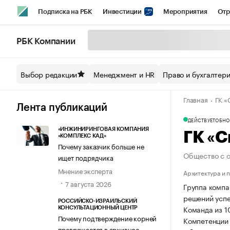
Подписка на РБК
Инвестиции
Мероприятия
Отр
Спорт
Школа управления РБК
РБК Образование
РБ
РБК Компании
Стиль
Крипто
РБК Бизнес-среда
Дискуссионный кл
Выбор редакции
Менеджмент и HR
Право и бухгалтер
Спецпроекты СПб
Конференции СПб
Спецпроекты
Главная
ГК «
Технологии и медиа
Финансы
Рынок наличной валют
Лента публикаций
ДЕЙСТВУЕТ
ОБНОВ
«ИНЖИНИРИНГОВАЯ КОМПАНИЯ
ГК «С
«КОМПЛЕКС КАД»
Почему заказчик больше не
Общество с о
ищет подрядчика
Мнение эксперта
Архитектура и 
7 августа 2026
Группа компа
решений успе
РОССИЙСКО-ИЗРАИЛЬСКИЙ
Команда из 1
КОНСУЛЬТАЦИОННЫЙ ЦЕНТР
Почему подтверждение корней
Компетенции 
превращается в архивное