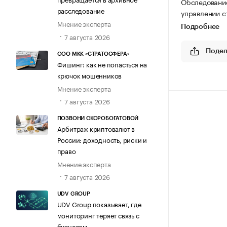
Обследование
расследование
управлении с
Мнение эксперта
Подробнее
7 августа 2026
Подел
ООО МКК «СТРАТОСФЕРА»
Фишинг: как не попасться на
крючок мошенников
Мнение эксперта
7 августа 2026
ПОЗВОНИ СКОРОБОГАТОВОЙ
Арбитраж криптовалют в
России: доходность, риски и
право
Мнение эксперта
7 августа 2026
UDV GROUP
UDV Group показывает, где
мониторинг теряет связь с
бизнесом