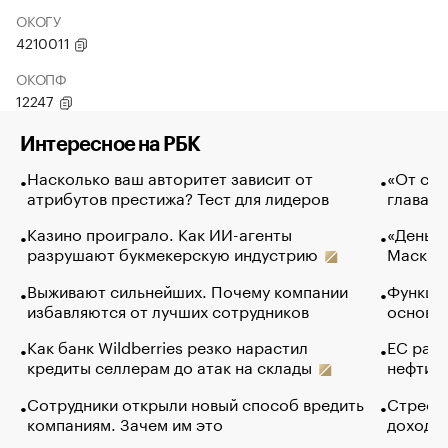
ОКОГУ
4210011
ОКОПФ
12247
Интересное на РБК
Насколько ваш авторитет зависит от
«От спо
атрибутов престижа? Тест для лидеров
глава к
Казино проиграло. Как ИИ-агенты
«Деньги
разрушают букмекерскую индустрию
Маск в 
Выживают сильнейших. Почему компании
Функции
избавляются от лучших сотрудников
основ э
Как банк Wildberries резко нарастил
ЕС раз
кредиты селлерам до атак на склады
нефти —
Сотрудники открыли новый способ вредить
Стресс 
компаниям. Зачем им это
доходов