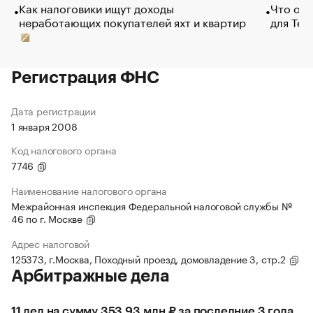
Как налоговики ищут доходы
Что обв
неработающих покупателей яхт и квартир
для Tel
Регистрация ФНС
Дата регистрации
1 января 2008
Код налогового органа
7746
Наименование налогового органа
Межрайонная инспекция Федеральной налоговой службы №
46 по г. Москве
Адрес налоговой
125373, г.Москва, Походный проезд, домовладение 3, стр.2
Арбитражные дела
11 дел на сумму 353,93 млн ₽ за последние 3 года