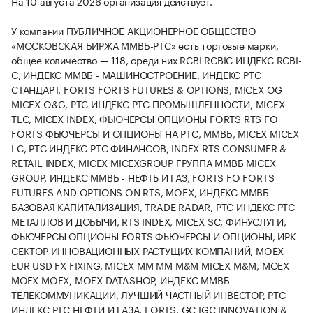
На 10 августа 2026 организация действует.
У компании ПУБЛИЧНОЕ АКЦИОНЕРНОЕ ОБЩЕСТВО
«МОСКОВСКАЯ БИРЖА ММВБ-РТС» есть торговые марки,
общее количество — 118, среди них RCBI RCBIC ИНДЕКС RCBI-
C, ИНДЕКС ММВБ - МАШИНОСТРОЕНИЕ, ИНДЕКС РТС
СТАНДАРТ, FORTS FORTS FUTURES & OPTIONS, MICEX OG
MICEX O&G, PTC ИНДЕКС РТС ПРОМЫШЛЕННОСТИ, MICEX
TLC, MICEX INDEX, ФЬЮЧЕРСЫ ОПЦИОНЫ FORTS RTS FO
FORTS ФЬЮЧЕРСЫ И ОПЦИОНЫ НА РТС, ММВБ, MICEX MICEX
LC, PTC ИНДЕКС РТС ФИНАНСОВ, INDEX RTS CONSUMER &
RETAIL INDEX, MICEX MICEXGROUP ГРУППА ММВБ MICEX
GROUP, ИНДЕКС ММВБ - НЕФТЬ И ГАЗ, FORTS FO FORTS
FUTURES AND OPTIONS ON RTS, MOEX, ИНДЕКС ММВБ -
БАЗОВАЯ КАПИТАЛИЗАЦИЯ, TRADE RADAR, PTC ИНДЕКС РТС
МЕТАЛЛОВ И ДОБЫЧИ, RTS INDEX, MICEX SC, ФИНУСЛУГИ,
ФЬЮЧЕРСЫ ОПЦИОНЫ FORTS ФЬЮЧЕРСЫ И ОПЦИОНЫ, ИРК
СЕКТОР ИННОВАЦИОННЫХ РАСТУЩИХ КОМПАНИЙ, MOEX
EUR USD FX FIXING, MICEX MM ММ М&М MICEX M&M, МОЕХ
МОЕХ MOEX, MOEX DATASHOP, ИНДЕКС ММВБ -
ТЕЛЕКОММУНИКАЦИИ, ЛУЧШИЙ ЧАСТНЫЙ ИНВЕСТОР, PTC
ИНДЕКС РТС НЕФТИ И ГАЗА, FORTS, GC IGC INNOVATION &