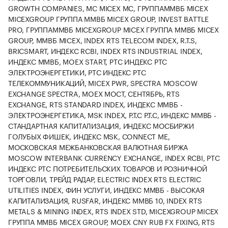
GROWTH COMPANIES, МС MICEX MC, ГРУППАММВБ MICEX
MICEXGROUP ГРУППА ММВБ MICEX GROUP, INVEST BATTLE
PRO, ГРУППАММВБ MICEXGROUP MICEX ГРУППА ММВБ MICEX
GROUP, ММВБ MICEX, INDEX RTS TELECOM INDEX, R.T.S,
BRICSMART, ИНДЕКС RCBI, INDEX RTS INDUSTRIAL INDEX,
ИНДЕКС ММВБ, MOEX START, PTC ИНДЕКС РТС
ЭЛЕКТРОЭНЕРГЕТИКИ, PTC ИНДЕКС РТС
ТЕЛЕКОММУНИКАЦИЙ, MICEX PWR, SPECTRA MOSCOW
EXCHANGE SPECTRA, MOEX МОСТ, СЕНТЯБРЬ, RTS
EXCHANGE, RTS STANDARD INDEX, ИНДЕКС ММВБ -
ЭЛЕКТРОЭНЕРГЕТИКА, MSK INDEX, Р.Т.С P.T.C, ИНДЕКС ММВБ -
СТАНДАРТНАЯ КАПИТАЛИЗАЦИЯ, ИНДЕКС МОСБИРЖИ
ГОЛУБЫХ ФИШЕК, ИНДЕКС MSK, CONNECT ME,
МОСКОВСКАЯ МЕЖБАНКОВСКАЯ ВАЛЮТНАЯ БИРЖА
MOSCOW INTERBANK CURRENCY EXCHANGE, INDEX RCBI, PTC
ИНДЕКС РТС ПОТРЕБИТЕЛЬСКИХ ТОВАРОВ И РОЗНИЧНОЙ
ТОРГОВЛИ, ТРЕЙД РАДАР, ELECTRIC INDEX RTS ELECTRIC
UTILITIES INDEX, ФИН УСЛУГИ, ИНДЕКС ММВБ - ВЫСОКАЯ
КАПИТАЛИЗАЦИЯ, RUSFAR, ИНДЕКС ММВБ 10, INDEX RTS
METALS & MINING INDEX, RTS INDEX STD, MICEXGROUP MICEX
ГРУППА ММВБ MICEX GROUP, MOEX CNY RUB FX FIXING, RTS