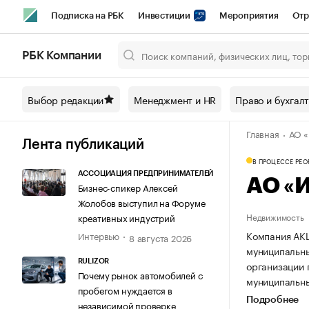
Подписка на РБК
Инвестиции
Мероприятия
Отр
Спорт
Школа управления РБК
РБК Образование
РБ
РБК Компании
Город
Стиль
Крипто
РБК Бизнес-среда
Дискусси
Выбор редакции
Менеджмент и HR
Право и бухгал
Спецпроекты СПб
Конференции СПб
Спецпроекты
Главная
АО 
Технологии и медиа
Финансы
Рынок наличной валют
Лента публикаций
В ПРОЦЕССЕ РЕ
АССОЦИАЦИЯ ПРЕДПРИНИМАТЕЛЕЙ
АО «
Бизнес-спикер Алексей
Жолобов выступил на Форуме
Недвижимость
креативных индустрий
Компания АКЦ
Интервью
8 августа 2026
муниципальный
RULIZOR
организации 
Почему рынок автомобилей с
муниципальный
пробегом нуждается в
Подробнее
независимой проверке