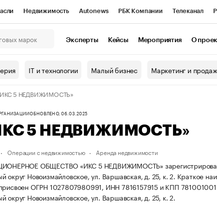
асли
Недвижимость
Autonews
РБК Компании
Телеканал
Р
К Курсы
РБК Life
Тренды
Визионеры
Национальные проекты
Эксперты
Кейсы
Мероприятия
О прое
онный клуб
Исследования
Кредитные рейтинги
Франшизы
Г
терия
IT и технологии
Малый бизнес
Маркетинг и прода
Проверка контрагентов
Политика
Экономика
Бизнес
«ИКС 5 НЕДВИЖИМОСТЬ»
ы
ОРГАНИЗАЦИИ
ОБНОВЛЕНО, 06.03.2025
ИКС 5 НЕДВИЖИМОСТЬ»
Операции с недвижимостью
Аренда недвижимости
ИОНЕРНОЕ ОБЩЕСТВО «ИКС 5 НЕДВИЖИМОСТЬ» зарегистрирована 15.0
 округ Новоизмайловское, ул. Варшавская, д. 25, к. 2.
Краткое на
присвоен ОГРН 1027807980991, ИНН 7816157915 и КПП 781001001
 округ Новоизмайловское, ул. Варшавская, д. 25, к. 2.