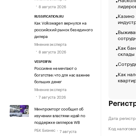
лидеро
8 августа 2026
Казино
RUSSIFICATION.RU
индуст
Как Volkswagen вернулся на
российский рынок без единого
Выжива
дилера
сотруд
Мнение эксперта
Как бан
8 августа 2026
склады
Сотрудн
VESPERFIN
Россияне не мечтают о
Как нал
богатстве: что для нас важнее
кварти
больших денег
Мнение эксперта
7 августа 2026
Регист
Минпромторг сообщил об
изучении властями идей по
Дата регистр
поддержке селлеров WB
Код налогово
РБК Бизнес
7 августа