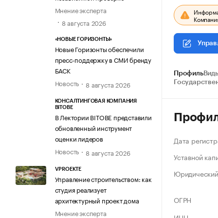
Мнение эксперта
Информац
Компания
8 августа 2026
«НОВЫЕ ГОРИЗОНТЫ»
Управ
Новые Горизонты обеспечили
пресс-поддержку в СМИ бренду
БАСК
Профиль
Виды
Новость
Государстве
8 августа 2026
КОНСАЛТИНГОВАЯ КОМПАНИЯ
BITOBE
Профи
В Лектории BITOBE представили
обновленный инструмент
оценки лидеров
Дата регистр
Новость
8 августа 2026
Уставной кап
VPROEKTE
Юридический
Управление строительством: как
студия реализует
ОГРН
архитектурный проект дома
Мнение эксперта
ИНН