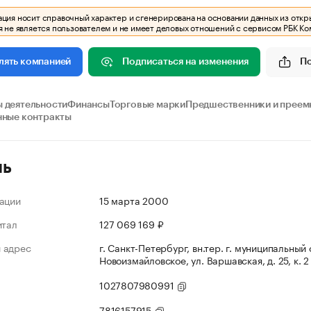
ия носит справочный характер и сгенерирована на основании данных из откр
 не является пользователем и не имеет деловых отношений с сервисом РБК Ко
Подписаться на изменения
П
лять компанией
 деятельности
Финансы
Торговые марки
Предшественники и преем
нные контракты
ль
ации
15 марта 2000
итал
127 069 169 ₽
 адрес
г. Санкт-Петербург, вн.тер. г. муниципальный 
Новоизмайловское, ул. Варшавская, д. 25, к. 
1027807980991
7816157915