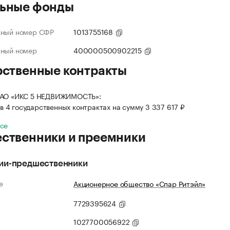
ьные фонды
нный номер СФР
1013755168
нный номер
400000500902215
рственные контракты
 АО «ИКС 5 НЕДВИЖИМОСТЬ»:
в 4 государственных контрактах на сумму 3 337 617 ₽
все
ственники и преемники
ии-предшественники
е
Акционерное общество «Спар Ритэйл»
7729395624
1027700056922