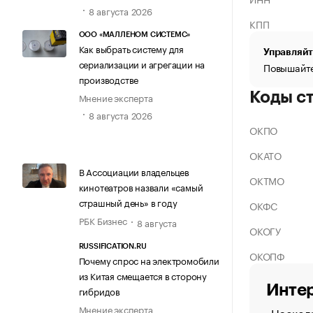
8 августа 2026
КПП
ООО «МАЛЛЕНОМ СИСТЕМС»
Как выбрать систему для
Управляйт
сериализации и агрегации на
Повышайте
производстве
Коды с
Мнение эксперта
8 августа 2026
ОКПО
ОКАТО
В Ассоциации владельцев
ОКТМО
кинотеатров назвали «самый
страшный день» в году
ОКФС
РБК Бизнес
8 августа
ОКОГУ
RUSSIFICATION.RU
ОКОПФ
Почему спрос на электромобили
из Китая смещается в сторону
Интер
гибридов
Мнение эксперта
Насколь