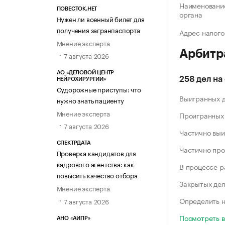
Наименование
ПОВЕСТОК.НЕТ
органа
Нужен ли военный билет для
получения загранпаспорта
Адрес налого
Мнение эксперта
Арбитр
7 августа 2026
АО «ДЕЛОВОЙ ЦЕНТР
258 дел на
НЕЙРОХИРУРГИИ»
Судорожные приступы: что
Выигранных 
нужно знать пациенту
Мнение эксперта
Проигранных
7 августа 2026
Частично выи
СПЕКТРДАТА
Частично про
Проверка кандидатов для
кадрового агентства: как
В процессе 
повысить качество отбора
Закрытых де
Мнение эксперта
Определить н
7 августа 2026
Посмотреть 
АНО «АИПР»