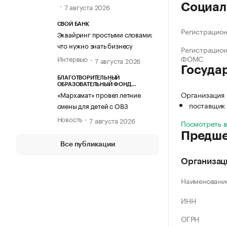
Социал
7 августа 2026
СВОЙ БАНК
Регистрацио
Эквайринг простыми словами:
что нужно знать бизнесу
Регистрацио
ФОМС
Интервью
7 августа 2026
Госуда
БЛАГОТВОРИТЕЛЬНЫЙ
ОБРАЗОВАТЕЛЬНЫЙ ФОНД
«МАРХАМАТ»
Организация
«Мархамат» провел летние
поставщик 
смены для детей с ОВЗ
Новость
7 августа 2026
Посмотреть 
Предше
Все публикации
Организац
Наименовани
ИНН
ОГРН