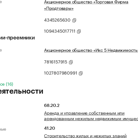
е
Акционерное общество «Торговая Фирма
«Продтовары»
4345265630
1094345017711
ии-преемники
е
Акционерное общество «Икс 5 Недвижимость
7816157915
1027807980991
се (16)
еятельности
68.20.2
Аренда и управление собственным или
арендованным нежилым недвижимым имуще
ные
41.20
Строительство жилых и нежилых зданий