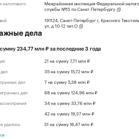
 налогового
Межрайонная инспекция Федеральной налог
службы №15 по Санкт-Петербургу
вой
191124, Санкт-Петербург г, Красного Текстил
ул, д 10-12 лит.О
ажные дела
 сумму 234,77 млн ₽ за последние 3 года
дел
21 на сумму 7,71 млн ₽
 дел
35 на сумму 15,72 млн ₽
гранных дел
7 на сумму 5,38 млн ₽
игранных дел
68 на сумму 124,96 млн ₽
рассмотрения
34 на сумму 33,76 млн ₽
л
42 на сумму 19,37 млн ₽
е удалось
51 на сумму 16,47 млн ₽
все