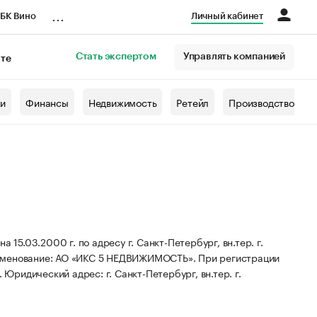
...
БК Вино
Личный кабинет
Стать экспертом
Управлять компанией
кте
азета
жи
Финансы
Недвижимость
Ретейл
Производство
3.2000 г. по адресу г. Санкт-Петербург, вн.тер. г.
именование: АО «ИКС 5 НЕДВИЖИМОСТЬ».
При регистрации
.
Юридический адрес: г. Санкт-Петербург, вн.тер. г.