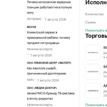
Почему московские зарядные
Исполн
станции работают не в полную
силу
Количество
Интервью
7 августа 2026
Сумма
RICCHE
Посмотреть 
Клиентский сервис в
Торгов
премиальной мебели: почему
продают не продавцы
Мнение эксперта
S
Да
7 августа 2026
5 
ООО ПРАВОВОЙ ЦЕНТР «ЭКСПЕРТ»
Как взыскать ущерб,
S
Да
причиненный дропперами
10
Кейс
7 августа 2026
A
ООО «МЕДИА-ДОКТОР»
Да
Зачем FMCG-бренду ТВ-реклама
23
в эпоху диджитал
Мнение эксперта
Посмотреть в