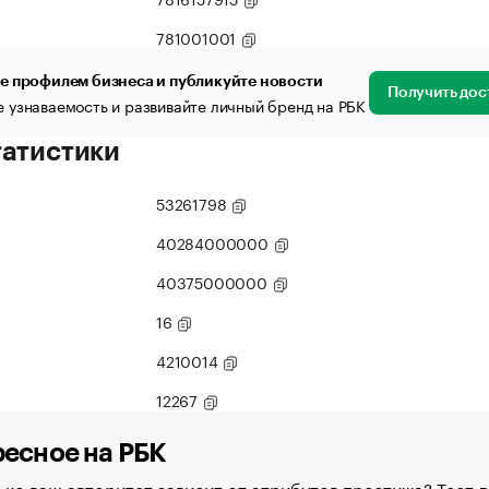
781001001
е профилем бизнеса и публикуйте новости
Получить дос
 узнаваемость и развивайте личный бренд на РБК
татистики
53261798
40284000000
40375000000
16
4210014
12267
есное на РБК
ко ваш авторитет зависит от атрибутов престижа? Тест д