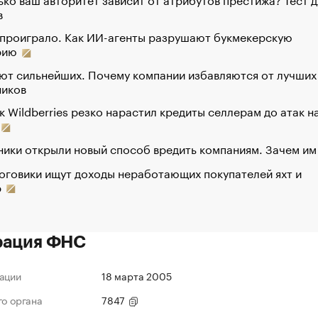
в
 проиграло. Как ИИ-агенты разрушают букмекерскую
рию
ют сильнейших. Почему компании избавляются от лучших
ников
к Wildberries резко нарастил кредиты селлерам до атак н
ики открыли новый способ вредить компаниям. Зачем им
оговики ищут доходы неработающих покупателей яхт и
р
рация ФНС
ации
18 марта 2005
го органа
7847