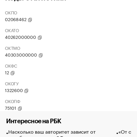
ОКПО
02068462
ОКАТО
40262000000
ОКТМО
40303000000
ОКФС
12
ОКОГУ
1322600
ОКОПФ
75101
Интересное на РБК
Насколько ваш авторитет зависит от
«От спо