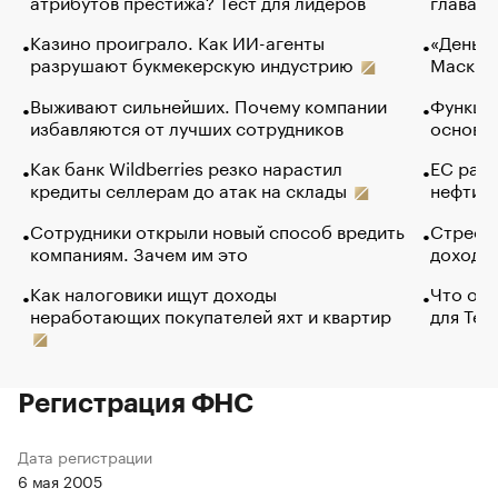
атрибутов престижа? Тест для лидеров
глава к
Казино проиграло. Как ИИ-агенты
«Деньги
разрушают букмекерскую индустрию
Маск в 
Выживают сильнейших. Почему компании
Функции
избавляются от лучших сотрудников
основ э
Как банк Wildberries резко нарастил
ЕС раз
кредиты селлерам до атак на склады
нефти —
Сотрудники открыли новый способ вредить
Стресс 
компаниям. Зачем им это
доходов
Как налоговики ищут доходы
Что обв
неработающих покупателей яхт и квартир
для Tel
Регистрация ФНС
Дата регистрации
6 мая 2005