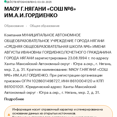
ДЕЙСТВУЕТ
ОБНОВЛЕНО, 03.03.2025
МАОУ Г.НЯГАНИ «СОШ №6»
ИМ.А.И.ГОРДИЕНКО
Образование
Общее образование
Компания МУНИЦИПАЛЬНОЕ АВТОНОМНОЕ
ОБЩЕОБРАЗОВАТЕЛЬНОЕ УЧРЕЖДЕНИЕ ГОРОДА НЯГАНИ
«СРЕДНЯЯ ОБЩЕОБРАЗОВАТЕЛЬНАЯ ШКОЛА №6» ИМЕНИ
АВГУСТЫ ИВАНОВНЫ ГОРДИЕНКО,ПОЧЕТНОГО ГРАЖДАНИНА
ГОРОДА НЯГАНИ зарегистрирована 23.08.1994 г. по адресу
Ханты-Мансийский Автономный округ - Югра а.окр., г. Нягань,
мкр. 2, д. 31.
Краткое наименование: МАОУ Г.НЯГАНИ «СОШ
№6» ИМ.А.И.ГОРДИЕНКО.
При регистрации организации
присвоен ОГРН 1028601498727, ИНН 8610004120 и КПП
861001001.
Юридический адрес: Ханты-Мансийский
Автономный округ - Югра а.окр., г. Нягань, мкр. 2, д. 31.
Подробнее
Информация носит справочный характер и сгенерирована на
основании данных из открытых источников.
Компания не является пользователем и не имеет деловых