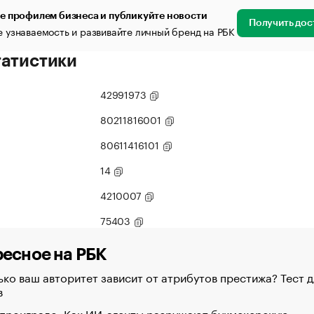
е профилем бизнеса и публикуйте новости
Получить дос
 узнаваемость и развивайте личный бренд на РБК
татистики
42991973
80211816001
80611416101
14
4210007
75403
есное на РБК
ко ваш авторитет зависит от атрибутов престижа? Тест д
в
 проиграло. Как ИИ-агенты разрушают букмекерскую