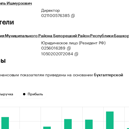
аиль Ишмурзович
Директор
021100576385
тели
ия Муниципального Района Белорецкий Район Республики Башко
Юридическое лицо (Резидент РФ)
0256016289
1050202072084
сы
нансовым показателям приведены на основании
бухгалтерской
Выручка
Прибыль