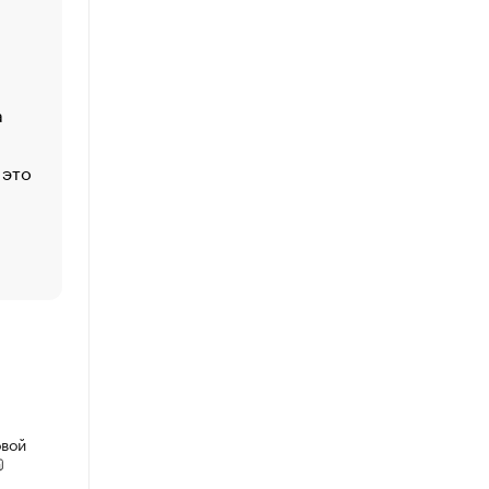
Economist
Функции менеджмента: пять ключевых основ эффект
управления
а
ЕС разрешил конфискацию российской нефти — чем
Москва
 это
Стресс обеспеченных людей: почему рост доходов 
счастья
Что обвинения против Павла Дурова значат для Tele
пользователей
овой