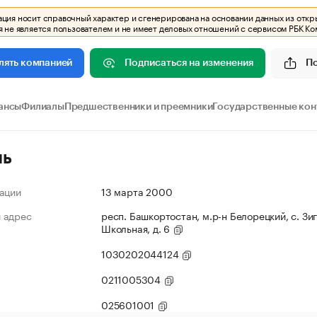
ия носит справочный характер и сгенерирована на основании данных из откр
 не является пользователем и не имеет деловых отношений с сервисом РБК Ко
Подписаться на изменения
П
лять компанией
ансы
Филиалы
Предшественники и преемники
Государственные кон
ль
ации
13 марта 2000
 адрес
респ. Башкортостан, м.р-н Белорецкий, с. Зиг
Школьная, д. 6
1030202044124
0211005304
025601001