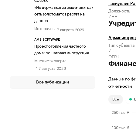
GOLDEX
Галиуллин Р
«Не держаться за решения»: как
Должность
сеть золотоматов растет на
ИНН
данных
Учреди
Интервью
7 августа 2026
Администрац
AMS SOFTWARE
Тип субъекта
Проект отопления частного
ИНН
дома: пошаговая инструкция
ОГРН
Мнение эксперта
Финан
7 августа 2026
Данные по фи
Все публикации
отчетности
Все