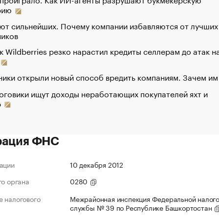
рию
ют сильнейших. Почему компании избавляются от лучших
ников
к Wildberries резко нарастил кредиты селлерам до атак н
ики открыли новый способ вредить компаниям. Зачем им
оговики ищут доходы неработающих покупателей яхт и
р
рация ФНС
ации
10 декабря 2012
го органа
0280
 налогового
Межрайонная инспекция Федеральной налог
службы № 39 по Республике Башкортостан