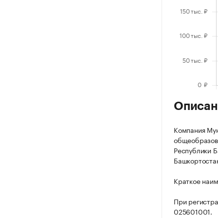
Описан
Компания Му
общеобразова
Республики Б
Башкортостан,
Краткое наим
При регистр
025601001.