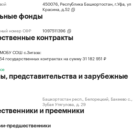
вой
450076, Республика Башкортостан, г.Уфа, ул
Красина, д.52
ьные фонды
нный номер СФР
1097511396
рственные контракты
 МОБУ СОШ с.Зигаза:
 54 государственных контрактах на сумму 31 182 951 ₽
все
ы, представительства и зарубежные
Башкортостан респ., Белорецкий, Бакеево с., 
Зубая Утягулова, д. 29
ственники и преемники
ии-предшественники