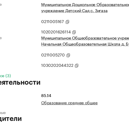
е
Муниципальное Дошкольное Образовательно
учреждение Детский Сад с. Зигаза
0211005167
1020201626114
е
Муниципальное Общеобразовательное учре
Начальная Общеобразовательная Школа д. Б
0211005270
1030202044322
се (3)
еятельности
85.14
Образование среднее общее
ные
дители