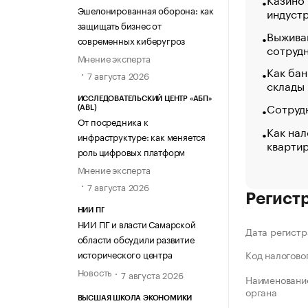
Эшелонированная оборона: как
индуст
защищать бизнес от
Выжива
современных киберугроз
сотруд
Мнение эксперта
Как бан
7 августа 2026
склады
ИССЛЕДОВАТЕЛЬСКИЙ ЦЕНТР «АБП»
Сотрудн
(ABL)
От посредника к
Как нал
инфраструктуре: как меняется
кварти
роль цифровых платформ
Мнение эксперта
7 августа 2026
Регист
НИИ ПГ
НИИ ПГ и власти Самарской
Дата регистр
области обсудили развитие
исторического центра
Код налогово
Новость
7 августа 2026
Наименование
органа
ВЫСШАЯ ШКОЛА ЭКОНОМИКИ