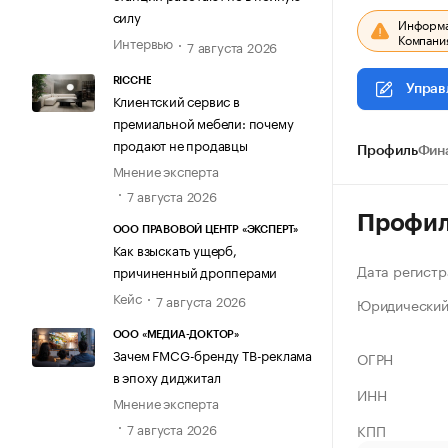
силу
Информац
Компания
Интервью
7 августа 2026
RICCHE
Управ
Клиентский сервис в
премиальной мебели: почему
продают не продавцы
Профиль
Фин
Мнение эксперта
7 августа 2026
Профи
ООО ПРАВОВОЙ ЦЕНТР «ЭКСПЕРТ»
Как взыскать ущерб,
Дата регистр
причиненный дропперами
Кейс
7 августа 2026
Юридический
ООО «МЕДИА-ДОКТОР»
Зачем FMCG-бренду ТВ-реклама
ОГРН
в эпоху диджитал
ИНН
Мнение эксперта
7 августа 2026
КПП