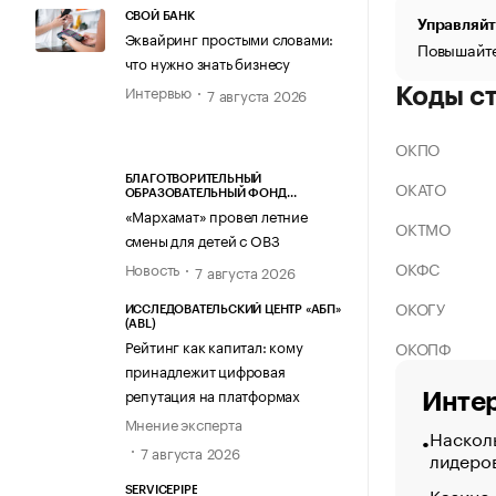
СВОЙ БАНК
Управляйт
Эквайринг простыми словами:
Повышайте
что нужно знать бизнесу
Интервью
Коды с
7 августа 2026
ОКПО
БЛАГОТВОРИТЕЛЬНЫЙ
ОКАТО
ОБРАЗОВАТЕЛЬНЫЙ ФОНД
«МАРХАМАТ»
«Мархамат» провел летние
ОКТМО
смены для детей с ОВЗ
ОКФС
Новость
7 августа 2026
ОКОГУ
ИССЛЕДОВАТЕЛЬСКИЙ ЦЕНТР «АБП»
(ABL)
Рейтинг как капитал: кому
ОКОПФ
принадлежит цифровая
репутация на платформах
Интер
Мнение эксперта
Насколь
7 августа 2026
лидеро
Казино
SERVICEPIPE