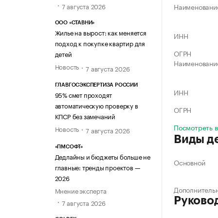
7 августа 2026
Наименовани
ООО «СТАВНИ»
Жилье на вырост: как меняется
ИНН
подход к покупке квартир для
ОГРН
детей
Наименовани
Новость
7 августа 2026
ГЛАВГОСЭКСПЕРТИЗА РОССИИ
ИНН
95% смет проходят
автоматическую проверку в
ОГРН
КПСР без замечаний
Посмотреть в
Новость
7 августа 2026
Виды д
«ПМСОФТ»
Дедлайны и бюджеты больше не
Основной
главные: тренды проектов —
2026
Дополнитель
Мнение эксперта
Руково
7 августа 2026