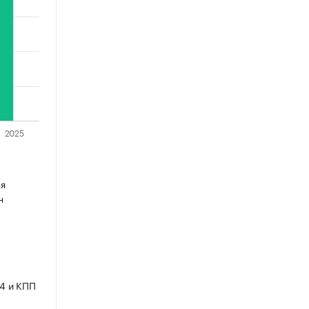
яя
н
4 и КПП