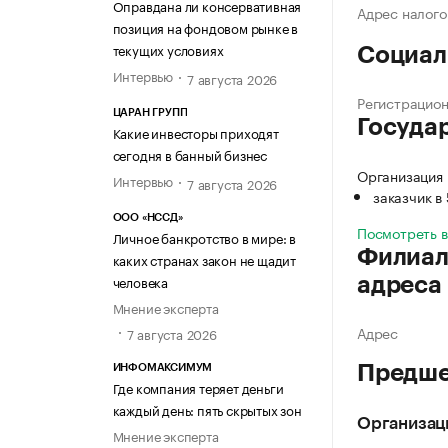
Оправдана ли консервативная
Адрес налого
позиция на фондовом рынке в
текущих условиях
Социал
Интервью
7 августа 2026
Регистрацио
ЦАРАН ГРУПП
Госуда
Какие инвесторы приходят
сегодня в банный бизнес
Организация
Интервью
7 августа 2026
заказчик в
ООО «НССД»
Посмотреть 
Личное банкротство в мире: в
Филиал
каких странах закон не щадит
человека
адреса
Мнение эксперта
Адрес
7 августа 2026
Предше
ИНФОМАКСИМУМ
Где компания теряет деньги
каждый день: пять скрытых зон
Организац
Мнение эксперта