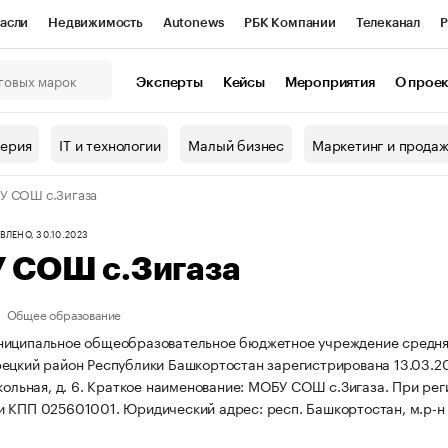
асли
Недвижимость
Autonews
РБК Компании
Телеканал
Р
К Курсы
РБК Life
Тренды
Визионеры
Национальные проекты
Эксперты
Кейсы
Мероприятия
О прое
онный клуб
Исследования
Кредитные рейтинги
Франшизы
Г
терия
IT и технологии
Малый бизнес
Маркетинг и прода
Проверка контрагентов
Политика
Экономика
Бизнес
У СОШ с.Зигаза
ы
ЛЕНО, 30.10.2023
 СОШ с.Зигаза
Общее образование
иципальное общеобразовательное бюджетное учреждение средняя
ецкий район Республики Башкортостан зарегистрирована 13.03.200
кольная, д. 6.
Краткое наименование: МОБУ СОШ с.Зигаза.
При рег
и КПП 025601001.
Юридический адрес: респ. Башкортостан, м.р-н Б