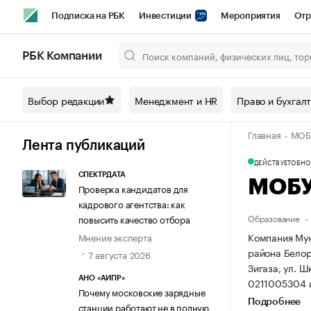
Подписка на РБК
Инвестиции
Мероприятия
Отр
Спорт
Школа управления РБК
РБК Образование
РБ
РБК Компании
Город
Стиль
Крипто
РБК Бизнес-среда
Дискусси
Выбор редакции
Менеджмент и HR
Право и бухгал
Спецпроекты СПб
Конференции СПб
Спецпроекты
Главная
МОБ
Технологии и медиа
Финансы
Рынок наличной валют
Лента публикаций
ДЕЙСТВУЕТ
ОБНОВ
СПЕКТРДАТА
МОБУ
Проверка кандидатов для
кадрового агентства: как
Образование
повысить качество отбора
Компания Мун
Мнение эксперта
района Белор
7 августа 2026
Зигаза, ул. Ш
АНО «АИПР»
0211005304 
Почему московские зарядные
Подробнее
станции работают не в полную