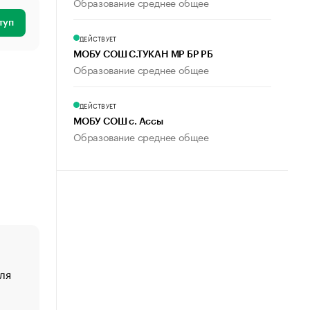
Образование среднее общее
туп
ДЕЙСТВУЕТ
МОБУ СОШ С.ТУКАН МР БР РБ
Образование среднее общее
ДЕЙСТВУЕТ
МОБУ СОШ с. Ассы
Образование среднее общее
ля
«От спорта тело стареет иначе». Как живет глава ко
создавшей GTA
«Деньги будут не нужны»: что рассказал Маск в инт