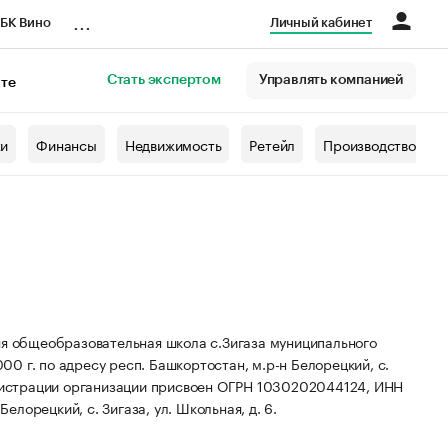
...
БК Вино
Личный кабинет
Стать экспертом
Управлять компанией
кте
азета
жи
Финансы
Недвижимость
Ретейл
Производство
 общеобразовательная школа с.Зигаза муниципального
0 г. по адресу респ. Башкортостан, м.р-н Белорецкий, с.
истрации организации присвоен ОГРН 1030202044124, ИНН
елорецкий, с. Зигаза, ул. Школьная, д. 6.