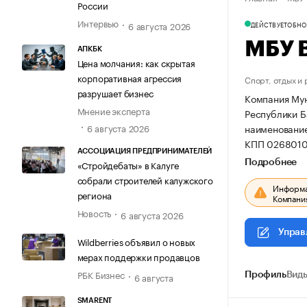
России
Интервью
6 августа 2026
ДЕЙСТВУЕТ
ОБНОВ
МБУ В
АПКБК
Цена молчания: как скрытая
корпоративная агрессия
Спорт, отдых и
разрушает бизнес
Компания Мун
Мнение эксперта
Республики Б
наименование
6 августа 2026
КПП 026801
АССОЦИАЦИЯ ПРЕДПРИНИМАТЕЛЕЙ
Подробнее
«Стройдебаты» в Калуге
собрали строителей калужского
Информац
региона
Компания
Новость
6 августа 2026
Управ
Wildberries объявил о новых
мерах поддержки продавцов
РБК Бизнес
6 августа
Профиль
Виды
SMARENT