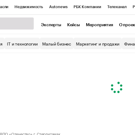
асли
Недвижимость
Autonews
РБК Компании
Телеканал
Р
К Курсы
РБК Life
Тренды
Визионеры
Национальные проекты
Эксперты
Кейсы
Мероприятия
О прое
уб
Исследования
Кредитные рейтинги
Франшизы
Газета
ия
IT и технологии
Малый бизнес
Маркетинг и продажи
Фина
Проверка контрагентов
Политика
Экономика
Бизнес
ы
ВПО «Отечество» г. Стерлитамак