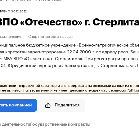
ЛЕНО, 30.12.2022
ПО «Отечество» г. Стерлит
 развлечения
Спортивные организации
иципальное бюджетное учреждение «Военно-патриотическое объед
ашкортостан зарегистрирована 22.04.2000 г. по адресу респ. Башк
: МБУ ВПО «Отечество» г. Стерлитамак.
При регистрации органи
001.
Юридический адрес: респ. Башкортостан, г. Стерлитамак, ул. 
ия носит справочный характер и сгенерирована на основании данных из откр
 не является пользователем и не имеет деловых отношений с сервисом РБК Ко
Поделиться
лять компанией
 деятельности
Государственные контракты