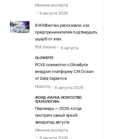
Мнение эксперта
6 августа 2026
В Wildberries рассказали, как
предпринимателям подтвердить
ущерб от атак
РБК Бизнес
6 августа
GLOWBYTE
РСХБ совместно с GlowByte
внедрил платформу CM Ocean
от Data Sapience
Новость
6 августа 2026
ФОНД «НАУКА. ИСКУССТВО.
ТЕХНОЛОГИИ»
Персеиды — 2026: когда
смотреть самый яркий
звездопад августа
Мнение эксперта
6 августа 2026