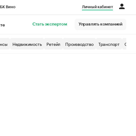
БК Вино
Личный кабинет
Город
Стать экспертом
Управлять компанией
кте
нсы
Недвижимость
Ретейл
Производство
Транспорт
Образ