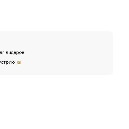
для лидеров
дустрию