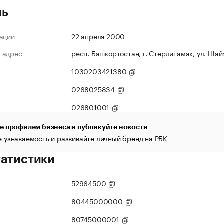
ль
ации
22 апреля 2000
 адрес
респ. Башкортостан, г. Стерлитамак, ул. Шай
1030203421380
0268025834
026801001
е профилем бизнеса и публикуйте новости
 узнаваемость и развивайте личный бренд на РБК
татистики
52964500
80445000000
80745000001