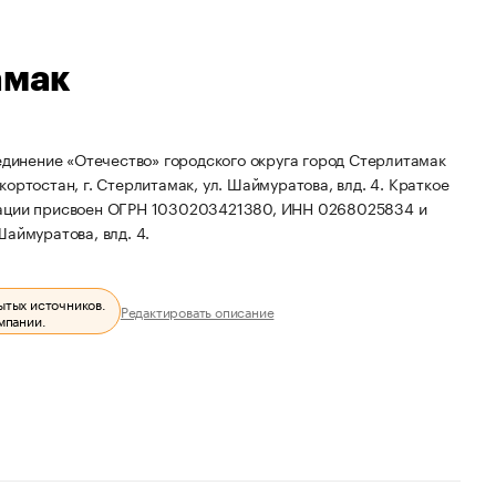
амак
инение «Отечество» городского округа город Стерлитамак
ортостан, г. Стерлитамак, ул. Шаймуратова, влд. 4.
Краткое
зации присвоен ОГРН 1030203421380, ИНН 0268025834 и
Шаймуратова, влд. 4.
ытых источников.
Редактировать описание
мпании.