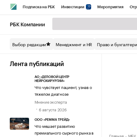
Подписка на РБК
Инвестиции
Мероприятия
Отр
Спорт
Школа управления РБК
РБК Образование
РБ
РБК Компании
Стиль
Крипто
РБК Бизнес-среда
Дискуссионный кл
Выбор редакции
Менеджмент и HR
Право и бухгалтер
Спецпроекты СПб
Конференции СПб
Спецпроекты
Технологии и медиа
Финансы
Рынок наличной валют
Лента публикаций
АО «ДЕЛОВОЙ ЦЕНТР
НЕЙРОХИРУРГИИ»
Что чувствует пациент, узнав о
тяжелом диагнозе
Мнение эксперта
6 августа 2026
ООО «РЕММА ТРЕЙД»
Что мешает развитию
премиального сырного рынка в
Главная
МБУ 