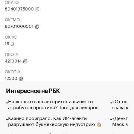
ОКАТО
80401375000
ОКТМО
80701000001
ОКФС
16
ОКОГУ
4210014
ОКОПФ
12300
Интересное на РБК
Насколько ваш авторитет зависит от
«От спор
атрибутов престижа? Тест для лидеров
глава ко
Казино проиграло. Как ИИ-агенты
«Деньги б
разрушают букмекерскую индустрию
Маск в и