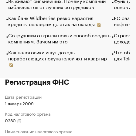
Выживают сильнейших. Почему компании
Функции 
избавляются от лучших сотрудников
основ эф
Как банк Wildberries резко нарастил
ЕС разре
кредиты селлерам до атак на склады
нефти — 
Сотрудники открыли новый способ вредить
Стресс о
компаниям. Зачем им это
доходов 
Как налоговики ищут доходы
Что обви
неработающих покупателей яхт и квартир
для Tele
Регистрация ФНС
Дата регистрации
1 января 2009
Код налогового органа
0280
Наименование налогового органа