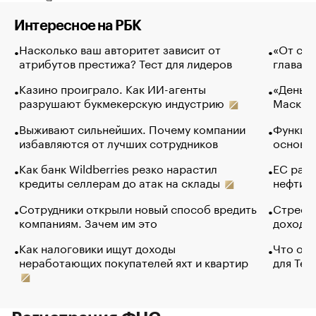
Интересное на РБК
Насколько ваш авторитет зависит от
«От спо
атрибутов престижа? Тест для лидеров
глава к
Казино проиграло. Как ИИ-агенты
«Деньги
разрушают букмекерскую индустрию
Маск в 
Выживают сильнейших. Почему компании
Функции
избавляются от лучших сотрудников
основ э
Как банк Wildberries резко нарастил
ЕС раз
кредиты селлерам до атак на склады
нефти —
Сотрудники открыли новый способ вредить
Стресс 
компаниям. Зачем им это
доходов
Как налоговики ищут доходы
Что обв
неработающих покупателей яхт и квартир
для Tel