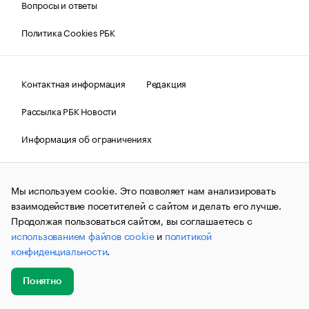
Вопросы и ответы
Политика Cookies РБК
Контактная информация
Редакция
Рассылка РБК Новости
Информация об ограничениях
Правовая информация
О соблюдении авторских прав
Мы используем cookie. Это позволяет нам анализировать
© АО «РОСБИЗНЕСКОНСАЛТИНГ»,
1995–2026.
Сообщения
и материалы информационного агентства «РБК»
взаимодействие посетителей с сайтом и делать его лучше.
(зарегистрировано Федеральной службой по надзору в сфере
Продолжая пользоваться сайтом, вы соглашаетесь с
связи, информационных технологий и массовых
использованием файлов cookie
и
политикой
коммуникаций (Роскомнадзор) 09.12.2015 за номером ИА
№ФС77-63848) сопровождаются пометкой «РБК». Отдельные
конфиденциальности
.
публикации могут содержать информацию,
не предназначенную для пользователей
до 18 лет.
companycardsfeedback@rbc.ru
Понятно
Добавить
Главное
Эксперты
Кейсы
Мероприятия
новость