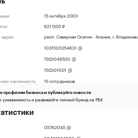
ль
ации
15 октября 2003
итал
821 000 ₽
 адрес
респ. Северная Осетия - Алания, г. Владикавка
1031500254631
1502046530
150201001
чная численность
15 сотрудников
е профилем бизнеса и публикуйте новости
 узнаваемость и развивайте личный бренд на РБК
татистики
05762045