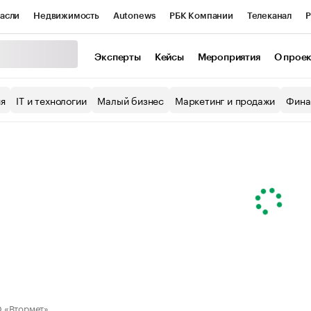
асли
Недвижимость
Autonews
РБК Компании
Телеканал
Р
К Курсы
РБК Life
Тренды
Визионеры
Национальные проекты
Эксперты
Кейсы
Мероприятия
О прое
уб
Исследования
Кредитные рейтинги
Франшизы
Газета
ия
IT и технологии
Малый бизнес
Маркетинг и продажи
Фина
Проверка контрагентов
Политика
Экономика
Бизнес
ы
 «Втормет»