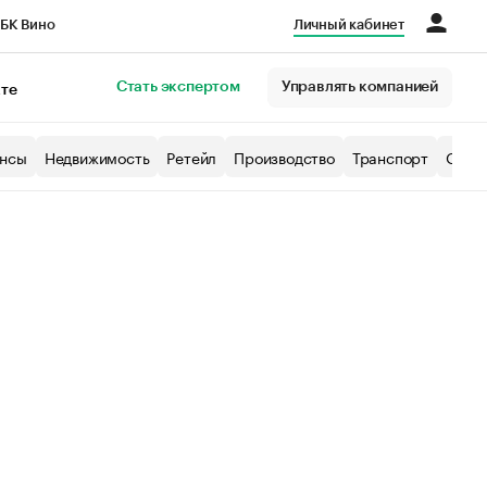
БК Вино
Личный кабинет
Город
Стать экспертом
Управлять компанией
кте
нсы
Недвижимость
Ретейл
Производство
Транспорт
Образ