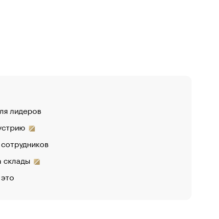
для лидеров
дустрию
 сотрудников
на склады
 это