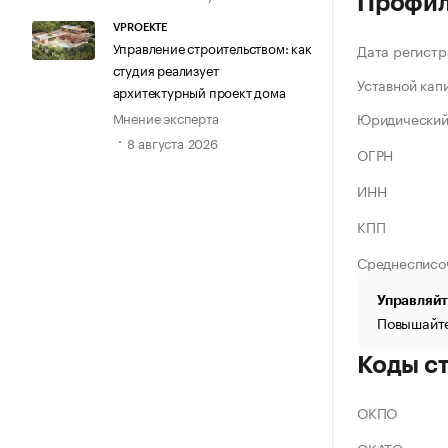
Профи
VPROEKTE
Управление строительством: как
Дата регистр
студия реализует
Уставной кап
архитектурный проект дома
Мнение эксперта
Юридический
8 августа 2026
ОГРН
ИНН
КПП
Среднесписо
Управляйт
Повышайте
Коды с
ОКПО