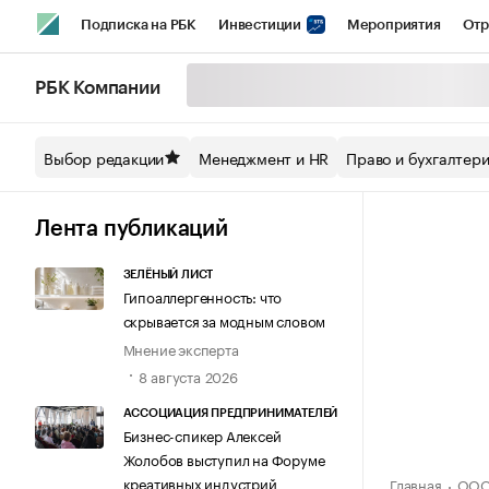
Подписка на РБК
Инвестиции
Мероприятия
Отр
Спорт
Школа управления РБК
РБК Образование
РБ
РБК Компании
Стиль
Крипто
РБК Бизнес-среда
Дискуссионный кл
Выбор редакции
Менеджмент и HR
Право и бухгалтер
Спецпроекты СПб
Конференции СПб
Спецпроекты
Технологии и медиа
Финансы
Рынок наличной валют
Лента публикаций
ЗЕЛЁНЫЙ ЛИСТ
Гипоаллергенность: что
скрывается за модным словом
Мнение эксперта
8 августа 2026
АССОЦИАЦИЯ ПРЕДПРИНИМАТЕЛЕЙ
Бизнес-спикер Алексей
Жолобов выступил на Форуме
креативных индустрий
Главная
ООО