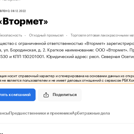
ЛЕНО, 08.12.2022
«Втормет»
безопасность
Отходный промысел
Торговля оптовая лакокрасочными м
ество с ограниченной ответственностью «Втормет» зарегистрирован
з, ул. Бородинская, д. 2.
Краткое наименование: ООО «Втормет».
Пр
530 и КПП 150201001.
Юридический адрес: респ. Северная Осетия -
ия носит справочный характер и сгенерирована на основании данных из откр
 не является пользователем и не имеет деловых отношений с сервисом РБК Ко
Поделиться
лять компанией
ансы
Предшественники и преемники
Арбитражные дела