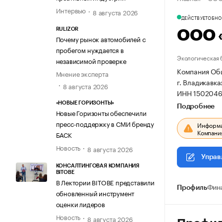
Интервью
8 августа 2026
ДЕЙСТВУЕТ
ОБНОВ
RULIZOR
ООО 
Почему рынок автомобилей с
пробегом нуждается в
Экологическая 
независимой проверке
Компания Общ
Мнение эксперта
г. Владикавка
8 августа 2026
ИНН 1502046
«НОВЫЕ ГОРИЗОНТЫ»
Подробнее
Новые Горизонты обеспечили
пресс-поддержку в СМИ бренду
Информац
Компания
БАСК
Новость
8 августа 2026
Управ
КОНСАЛТИНГОВАЯ КОМПАНИЯ
BITOBE
В Лектории BITOBE представили
Профиль
Фин
обновленный инструмент
оценки лидеров
Новость
8 августа 2026