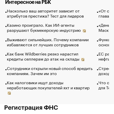
Интересное на РБК
Насколько ваш авторитет зависит от
«От спо
атрибутов престижа? Тест для лидеров
глава к
Казино проиграло. Как ИИ-агенты
«Деньги
разрушают букмекерскую индустрию
Маск в 
Выживают сильнейших. Почему компании
Функции
избавляются от лучших сотрудников
основ э
Как банк Wildberries резко нарастил
ЕС раз
кредиты селлерам до атак на склады
нефти —
Сотрудники открыли новый способ вредить
Стресс 
компаниям. Зачем им это
доходов
Как налоговики ищут доходы
Что обв
неработающих покупателей яхт и квартир
для Tel
Регистрация ФНС