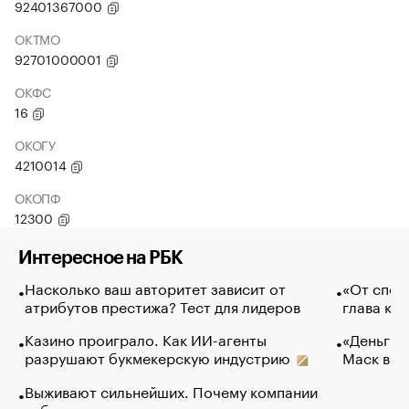
92401367000
ОКТМО
92701000001
ОКФС
16
ОКОГУ
4210014
ОКОПФ
12300
Интересное на РБК
Насколько ваш авторитет зависит от
«От спор
атрибутов престижа? Тест для лидеров
глава ко
Казино проиграло. Как ИИ-агенты
«Деньги б
разрушают букмекерскую индустрию
Маск в и
Выживают сильнейших. Почему компании
избавляются от лучших сотрудников