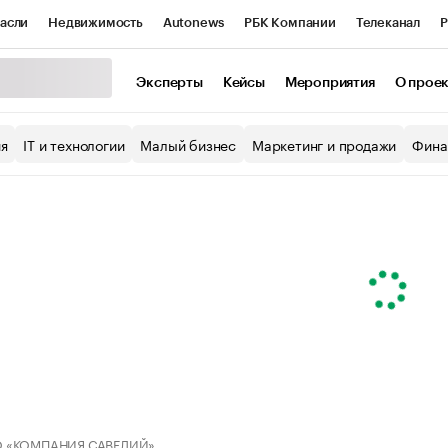
асли
Недвижимость
Autonews
РБК Компании
Телеканал
Р
К Курсы
РБК Life
Тренды
Визионеры
Национальные проекты
Эксперты
Кейсы
Мероприятия
О прое
уб
Исследования
Кредитные рейтинги
Франшизы
Газета
ия
IT и технологии
Малый бизнес
Маркетинг и продажи
Фина
Проверка контрагентов
Политика
Экономика
Бизнес
ы
 «КОМПАНИЯ САВЕЛИЙ»