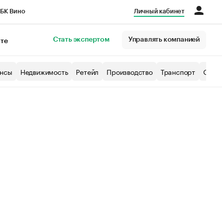
БК Вино
Личный кабинет
Город
Стать экспертом
Управлять компанией
кте
нсы
Недвижимость
Ретейл
Производство
Транспорт
Образ