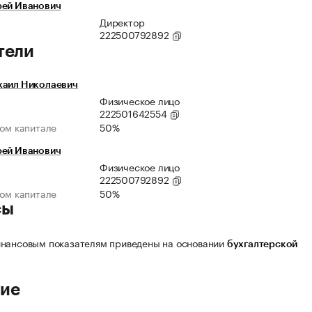
рей Иванович
Директор
222500792892
тели
хаил Николаевич
Физическое лицо
222501642554
ном капитале
50%
рей Иванович
Физическое лицо
222500792892
ном капитале
50%
сы
нансовым показателям приведены на основании
бухгалтерской
ие