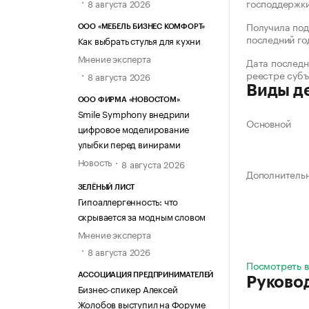
господдержк
8 августа 2026
Получила под
ООО «МЕБЕЛЬ БИЗНЕС КОМФОРТ»
последний го
Как выбрать стулья для кухни
Мнение эксперта
Дата последн
реестре суб
8 августа 2026
Виды д
ООО ФИРМА «НОВОСТОМ»
Smile Symphony внедрили
Основной
цифровое моделирование
улыбки перед винирами
Новость
8 августа 2026
Дополнитель
ЗЕЛЁНЫЙ ЛИСТ
Гипоаллергенность: что
скрывается за модным словом
Мнение эксперта
8 августа 2026
Посмотреть в
АССОЦИАЦИЯ ПРЕДПРИНИМАТЕЛЕЙ
Руково
Бизнес-спикер Алексей
Жолобов выступил на Форуме