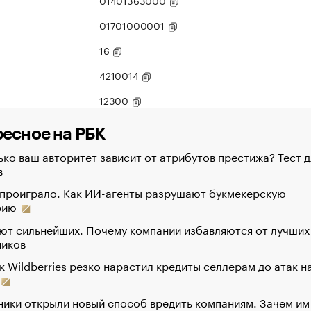
01401363000
01701000001
16
4210014
12300
есное на РБК
ко ваш авторитет зависит от атрибутов престижа? Тест д
в
 проиграло. Как ИИ-агенты разрушают букмекерскую
рию
ют сильнейших. Почему компании избавляются от лучших
ников
к Wildberries резко нарастил кредиты селлерам до атак н
ики открыли новый способ вредить компаниям. Зачем им