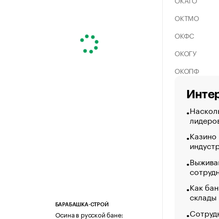
ОКАТО
ОКТМО
ОКФС
ОКОГУ
ОКОПФ
Интер
Насколь
лидеро
Казино
индуст
Выжива
сотруд
Как бан
склады
БАРАБАШКА-СТРОЙ
Сотрудн
Осина в русской бане: