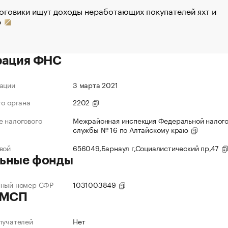
оговики ищут доходы неработающих покупателей яхт и
р
рация ФНС
ации
3 марта 2021
го органа
2202
 налогового
Межрайонная инспекция Федеральной налог
службы № 16 по Алтайскому краю
вой
656049,Барнаул г,Социалистический пр,47
ьные фонды
нный номер СФР
1031003849
 МСП
лучателей
Нет