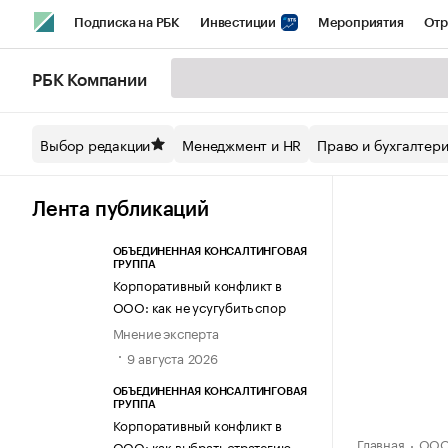
Подписка на РБК
Инвестиции
Мероприятия
Отр
Спорт
Школа управления РБК
РБК Образование
РБ
РБК Компании
Стиль
Крипто
РБК Бизнес-среда
Дискуссионный кл
Выбор редакции
Менеджмент и HR
Право и бухгалтер
Спецпроекты СПб
Конференции СПб
Спецпроекты
Технологии и медиа
Финансы
Рынок наличной валют
Лента публикаций
ОБЪЕДИНЕННАЯ КОНСАЛТИНГОВАЯ
ГРУППА
Корпоративный конфликт в
ООО: как не усугубить спор
Мнение эксперта
9 августа 2026
ОБЪЕДИНЕННАЯ КОНСАЛТИНГОВАЯ
ГРУППА
Корпоративный конфликт в
Главная
ООО
ООО: как выбрать стратегию