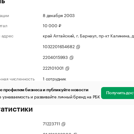
ль
ации
8 декабря 2003
итал
10 000 ₽
 адрес
край Алтайский, г. Барнаул, пр-кт Калинина, 
1032201654682
2204015993
222101001
чная численность
1 сотрудник
е профилем бизнеса и публикуйте новости
Получить дос
 узнаваемость и развивайте личный бренд на РБК
татистики
71223711