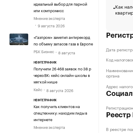
идеальный выбор для парной
Как нал
или компромисс
кварти
Мнение эксперта
9 августа 2026
Регист
«Газпром» заметил антирекорд
по объему запасов газа в Европе
Дата регистр
РБК Бизнес
8 августа
Код налогово
НЕФТЕТРАФИК
Получили 26 468 заявок по 38 р
Наименование
через ВК: кейс онлайн-школы в
органа
мягкой нише
Адрес налого
Кейс
8 августа 2026
Социал
НЕФТЕТРАФИК
Как получить клиентов на
Регистрацио
спецтехнику: находим лиды в
Реестр
интернете
Мнение эксперта
В реестре по