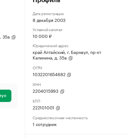
Профиль
Дата регистрации
8 декабря 2003
Уставной капитал
10 000 ₽
д. 35а
Юридический адрес
край Алтайский, г. Барнаул, пр-кт
Калинина, д. 35а
ОГРН
1032201654682
ИНН
2204015993
туп
КПП
222101001
Среднесписочная численность
1 сотрудник