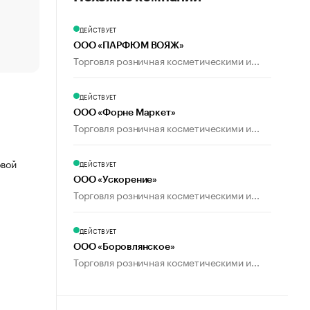
счастья
Что обвинения против Павла Дурова значат для Tele
ДЕЙСТВУЕТ
пользователей
ООО «ПАРФЮМ ВОЯЖ»
Торговля розничная косметическими и...
ДЕЙСТВУЕТ
ООО «Форне Маркет»
Торговля розничная косметическими и...
овой
ДЕЙСТВУЕТ
ООО «Ускорение»
Торговля розничная косметическими и...
ДЕЙСТВУЕТ
ООО «Боровлянское»
Торговля розничная косметическими и...