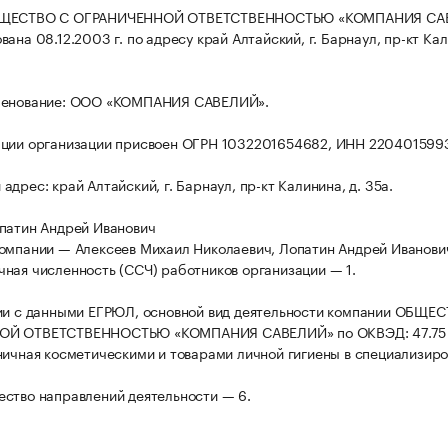
БЩЕСТВО С ОГРАНИЧЕННОЙ ОТВЕТСТВЕННОСТЬЮ «КОМПАНИЯ СА
ана 08.12.2003 г. по адресу край Алтайский, г. Барнаул, пр-кт Ка
менование: ООО «КОМПАНИЯ САВЕЛИЙ».
ации организации присвоен ОГРН 1032201654682, ИНН 220401599
дрес: край Алтайский, г. Барнаул, пр-кт Калинина, д. 35а.
патин Андрей Иванович
омпании — Алексеев Михаил Николаевич, Лопатин Андрей Иванови
ная численность (ССЧ) работников организации — 1.
ии с данными ЕГРЮЛ, основной вид деятельности компании ОБЩЕ
ОЙ ОТВЕТСТВЕННОСТЬЮ «КОМПАНИЯ САВЕЛИЙ» по ОКВЭД: 47.75
ничная косметическими и товарами личной гигиены в специализир
ство направлений деятельности — 6.