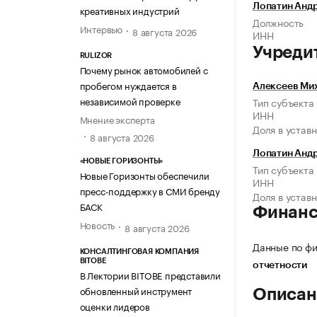
Лопатин Анд
креативных индустрий
Должность
Интервью
8 августа 2026
ИНН
Учреди
RULIZOR
Почему рынок автомобилей с
пробегом нуждается в
Алексеев Ми
независимой проверке
Тип субъекта
ИНН
Мнение эксперта
Доля в устав
8 августа 2026
Лопатин Анд
«НОВЫЕ ГОРИЗОНТЫ»
Тип субъекта
Новые Горизонты обеспечили
ИНН
пресс-поддержку в СМИ бренду
Доля в устав
БАСК
Финан
Новость
8 августа 2026
Данные по фи
КОНСАЛТИНГОВАЯ КОМПАНИЯ
BITOBE
отчетности
В Лектории BITOBE представили
обновленный инструмент
Описан
оценки лидеров