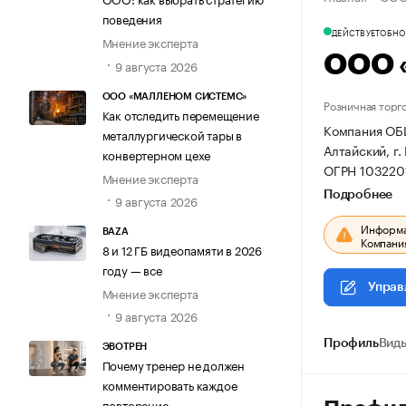
поведения
ДЕЙСТВУЕТ
ОБНОВ
Мнение эксперта
ООО 
9 августа 2026
ООО «МАЛЛЕНОМ СИСТЕМС»
Розничная торг
Как отследить перемещение
Компания ОБ
металлургической тары в
Алтайский, г.
конвертерном цехе
ОГРН 103220
Мнение эксперта
Подробнее
9 августа 2026
Информац
BAZA
Компания
8 и 12 ГБ видеопамяти в 2026
году — все
Управ
Мнение эксперта
9 августа 2026
Профиль
Виды
ЭВОТРЕН
Почему тренер не должен
комментировать каждое
повторение