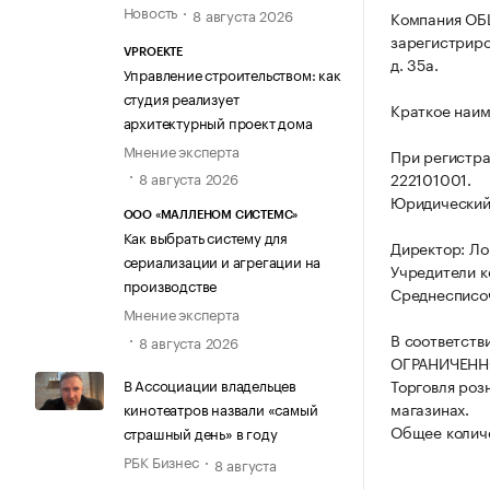
Новость
8 августа 2026
Компания О
зарегистриров
VPROEKTE
д. 35а.
Управление строительством: как
студия реализует
Краткое наи
архитектурный проект дома
Мнение эксперта
При регистр
8 августа 2026
222101001.
Юридический а
ООО «МАЛЛЕНОМ СИСТЕМС»
Как выбрать систему для
Директор: Ло
сериализации и агрегации на
Учредители к
производстве
Среднесписоч
Мнение эксперта
В соответств
8 августа 2026
ОГРАНИЧЕНН
В Ассоциации владельцев
Торговля роз
магазинах.
кинотеатров назвали «самый
Общее количе
страшный день» в году
РБК Бизнес
8 августа