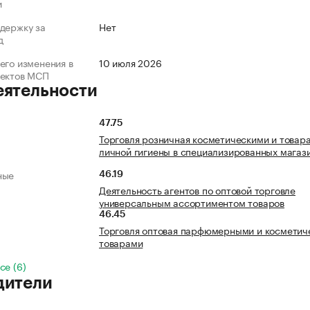
и
держку за
Нет
д
его изменения в
10 июля 2026
ъектов МСП
еятельности
47.75
Торговля розничная косметическими и товар
личной гигиены в специализированных магаз
ные
46.19
Деятельность агентов по оптовой торговле
универсальным ассортиментом товаров
46.45
Торговля оптовая парфюмерными и косметич
товарами
се (6)
дители