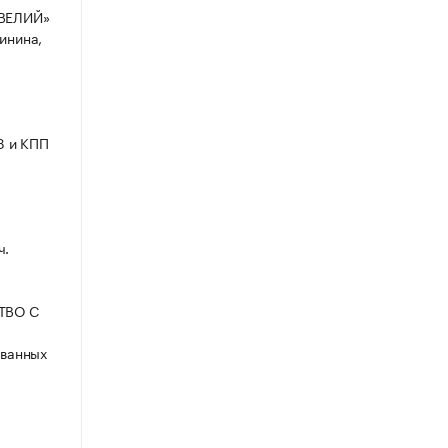
ВЕЛИЙ»
линина,
3 и КПП
ч.
СТВО С
ованных