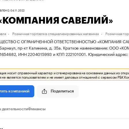
ЛЕНО, 04.11.2022
«КОМПАНИЯ САВЕЛИЙ»
овля
Розничная торговля в специализированных магазинах
Розничная то
ЩЕСТВО С ОГРАНИЧЕННОЙ ОТВЕТСТВЕННОСТЬЮ «КОМПАНИЯ САВЕЛИЙ
 Барнаул, пр-кт Калинина, д. 35а.
Краткое наименование: ООО «К
1654682, ИНН 2204015993 и КПП 222101001.
Юридический адрес: к
ия носит справочный характер и сгенерирована на основании данных из откр
 не является пользователем и не имеет деловых отношений с сервисом РБК Ко
Поделиться
лять компанией
 деятельности
Финансы