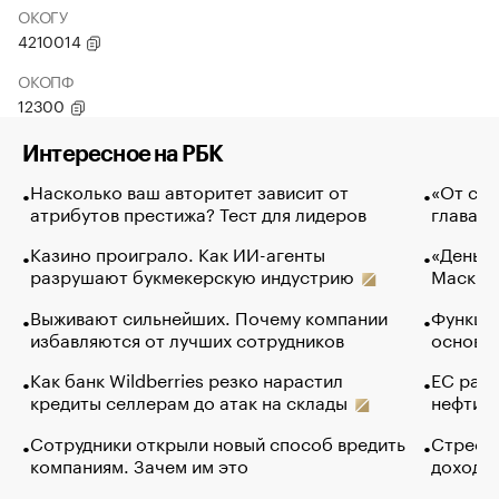
ОКОГУ
4210014
ОКОПФ
12300
Интересное на РБК
Насколько ваш авторитет зависит от
«От спо
атрибутов престижа? Тест для лидеров
глава к
Казино проиграло. Как ИИ-агенты
«Деньги
разрушают букмекерскую индустрию
Маск в 
Выживают сильнейших. Почему компании
Функции
избавляются от лучших сотрудников
основ э
Как банк Wildberries резко нарастил
ЕС раз
кредиты селлерам до атак на склады
нефти —
Сотрудники открыли новый способ вредить
Стресс 
компаниям. Зачем им это
доходов