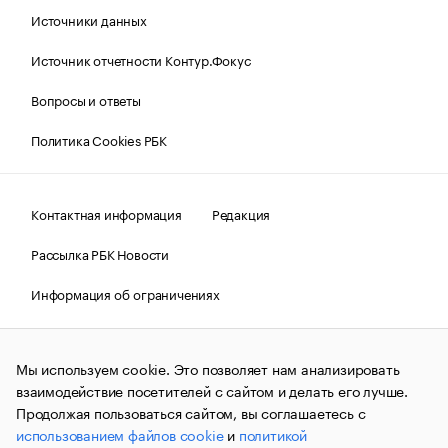
Источники данных
Источник отчетности Контур.Фокус
Вопросы и ответы
Политика Cookies РБК
Контактная информация
Редакция
Рассылка РБК Новости
Информация об ограничениях
Правовая информация
О соблюдении авторских прав
Мы используем cookie. Это позволяет нам анализировать
© АО «РОСБИЗНЕСКОНСАЛТИНГ»,
1995–2026.
Сообщения
и материалы информационного агентства «РБК»
взаимодействие посетителей с сайтом и делать его лучше.
(зарегистрировано Федеральной службой по надзору в сфере
Продолжая пользоваться сайтом, вы соглашаетесь с
связи, информационных технологий и массовых
использованием файлов cookie
и
политикой
коммуникаций (Роскомнадзор) 09.12.2015 за номером ИА