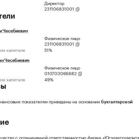
Директор
231106831001
тели
м Чесебиевич
Физическое лицо
231106831001
ном капитале
51%
ан Чесебиевич
Физическое лицо
010703066682
ном капитале
49%
сы
нансовым показателям приведены на основании
бухгалтерской
ие
щество с ограниченной ответственностью фирма «Югэлектромонт