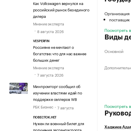
Как Volkswagen вернулся на
российский рынок без единого
Организация
дилера
поставщик 
Мнение эксперта
Посмотреть 
8 августа 2026
Виды д
VESPERFIN
Россияне не мечтают о
Основной
богатстве: что для нас важнее
больших денег
Дополнитель
Мнение эксперта
7 августа 2026
Минпромторг сообщил об
изучении властями идей по
поддержке селлеров WB
Посмотреть в
РБК Бизнес
7 августа
Руково
ПОВЕСТОК.НЕТ
Нужен ли военный билет для
Хаджиев Ада
получения загранпаспорта