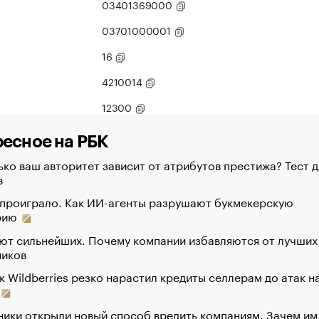
03401369000
03701000001
16
4210014
12300
есное на РБК
ко ваш авторитет зависит от атрибутов престижа? Тест д
в
 проиграло. Как ИИ-агенты разрушают букмекерскую
рию
ют сильнейших. Почему компании избавляются от лучших
ников
к Wildberries резко нарастил кредиты селлерам до атак н
ики открыли новый способ вредить компаниям. Зачем им