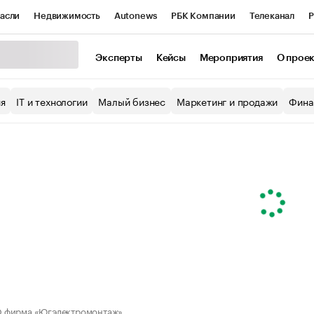
асли
Недвижимость
Autonews
РБК Компании
Телеканал
Р
К Курсы
РБК Life
Тренды
Визионеры
Национальные проекты
Эксперты
Кейсы
Мероприятия
О прое
уб
Исследования
Кредитные рейтинги
Франшизы
Газета
ия
IT и технологии
Малый бизнес
Маркетинг и продажи
Фина
Проверка контрагентов
Политика
Экономика
Бизнес
ы
 фирма «Югэлектромонтаж»