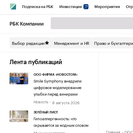
Подписка на РБК
Инвестиции
Мероприятия
Отр
Спорт
Школа управления РБК
РБК Образование
РБ
РБК Компании
Стиль
Крипто
РБК Бизнес-среда
Дискуссионный кл
Выбор редакции
Менеджмент и HR
Право и бухгалтер
Спецпроекты СПб
Конференции СПб
Спецпроекты
Технологии и медиа
Финансы
Рынок наличной валют
Лента публикаций
ООО ФИРМА «НОВОСТОМ»
Smile Symphony внедрили
цифровое моделирование
улыбки перед винирами
Новость
8 августа 2026
ЗЕЛЁНЫЙ ЛИСТ
Гипоаллергенность: что
скрывается за модным словом
Главная
ООО
Мнение эксперта