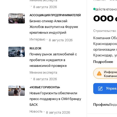
8 августа 2026
ДЕЙСТВУЕТ
ОБНОВ
АССОЦИАЦИЯ ПРЕДПРИНИМАТЕЛЕЙ
ООО 
Бизнес-спикер Алексей
Жолобов выступил на Форуме
Строительство
креативных индустрий
Компания Общ
Интервью
8 августа 2026
Краснодарски
организации
RULIZOR
Почему рынок автомобилей с
Краснодар, ул
пробегом нуждается в
Подробнее
независимой проверке
Информац
Мнение эксперта
Компания
8 августа 2026
«НОВЫЕ ГОРИЗОНТЫ»
Управ
Новые Горизонты обеспечили
пресс-поддержку в СМИ бренду
БАСК
Профиль
Виды
Новость
8 августа 2026