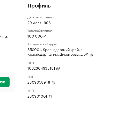
Профиль
Дата регистрации
29 июля 1996
Уставной капитал
100 000 ₽
л им.
Юридический адрес
350001, Краснодарский край, г
Краснодар, ул им. Димитрова, д 5/1
ОГРН
1032304938181
ИНН
2309058948
туп
КПП
230901001