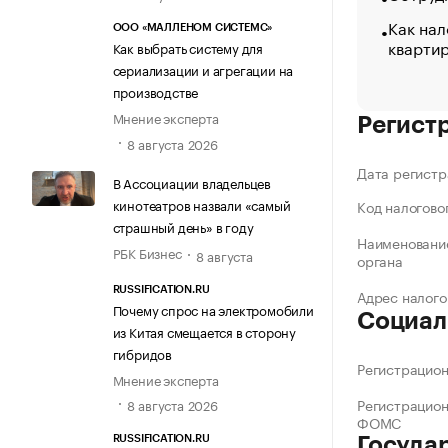
Как нал
ООО «МАЛЛЕНОМ СИСТЕМС»
кварти
Как выбрать систему для
сериализации и агрегации на
производстве
Мнение эксперта
Регист
8 августа 2026
Дата регистр
В Ассоциации владельцев
кинотеатров назвали «самый
Код налогово
страшный день» в году
Наименование
РБК Бизнес
8 августа
органа
RUSSIFICATION.RU
Адрес налого
Почему спрос на электромобили
Социал
из Китая смещается в сторону
гибридов
Регистрацио
Мнение эксперта
Регистрацио
8 августа 2026
ФОМС
RUSSIFICATION.RU
Госуда