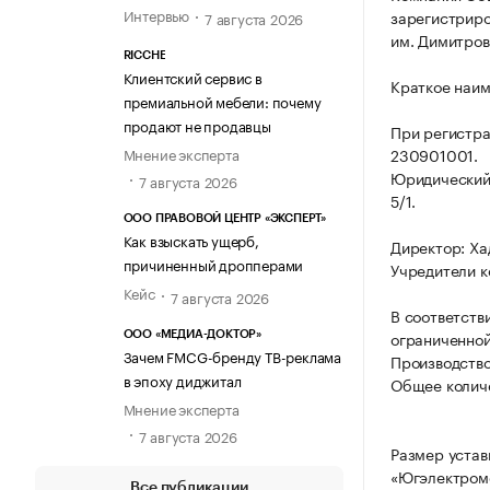
Интервью
зарегистриро
7 августа 2026
им. Димитрова
RICCHE
Клиентский сервис в
Краткое наи
премиальной мебели: почему
продают не продавцы
При регистр
Мнение эксперта
230901001.
Юридический 
7 августа 2026
5/1.
ООО ПРАВОВОЙ ЦЕНТР «ЭКСПЕРТ»
Как взыскать ущерб,
Директор: Ха
причиненный дропперами
Учредители к
Кейс
7 августа 2026
В соответств
ограниченной
ООО «МЕДИА-ДОКТОР»
Зачем FMCG-бренду ТВ-реклама
Производство
в эпоху диджитал
Общее количе
Мнение эксперта
7 августа 2026
Размер устав
«Югэлектром
Все публикации