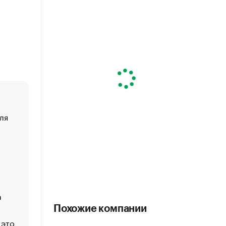
ля
«От спорта тело стареет иначе». Как живет глава ко
создавшей GTA
«Деньги будут не нужны»: что рассказал Маск в инт
Economist
Функции менеджмента: пять ключевых основ эффект
управления
а
ЕС разрешил конфискацию российской нефти — чем
Москва
Похожие компании
 это
Стресс обеспеченных людей: почему рост доходов 