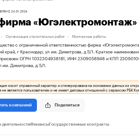
ЛЕНО, 24.01.2024
фирма «Югэлектромонтаж»
Организация строительных работ
Монтажные работы
ество с ограниченной ответственностью фирма «Югэлектромонтаж»
й край, г Краснодар, ул им. Димитрова, д 5/1.
Краткое наименова
 присвоен ОГРН 1032304938181, ИНН 2309058948 и КПП 2309010
 им. Димитрова, д 5/1.
ия носит справочный характер и сгенерирована на основании данных из откр
 не является пользователем и не имеет деловых отношений с сервисом РБК Ко
Поделиться
лять компанией
 деятельности
Финансы
Государственные контракты