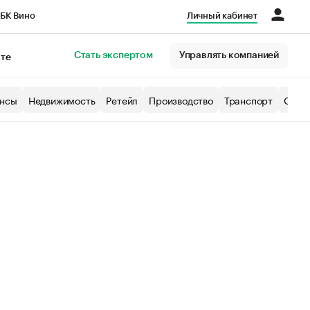
БК Вино
Личный кабинет
Город
Стать экспертом
Управлять компанией
кте
нсы
Недвижимость
Ретейл
Производство
Транспорт
Образ