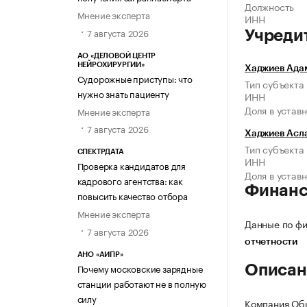
Должность
Мнение эксперта
ИНН
7 августа 2026
Учреди
АО «ДЕЛОВОЙ ЦЕНТР
НЕЙРОХИРУРГИИ»
Хаджиев Ада
Судорожные приступы: что
Тип субъекта
нужно знать пациенту
ИНН
Доля в устав
Мнение эксперта
7 августа 2026
Хаджиев Асл
Тип субъекта
СПЕКТРДАТА
ИНН
Проверка кандидатов для
Доля в устав
кадрового агентства: как
Финан
повысить качество отбора
Мнение эксперта
Данные по фи
7 августа 2026
отчетности
АНО «АИПР»
Почему московские зарядные
Описан
станции работают не в полную
силу
Компания Об