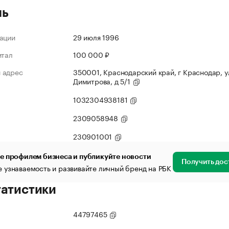
ль
ации
29 июля 1996
итал
100 000 ₽
 адрес
350001, Краснодарский край, г Краснодар, у
Димитрова, д 5/1
1032304938181
2309058948
230901001
е профилем бизнеса и публикуйте новости
Получить дос
 узнаваемость и развивайте личный бренд на РБК
татистики
44797465