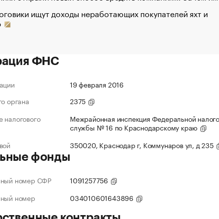
оговики ищут доходы неработающих покупателей яхт и
р
рация ФНС
ации
19 февраля 2016
го органа
2375
 налогового
Межрайонная инспекция Федеральной налог
службы № 16 по Краснодарскому краю
вой
350020, Краснодар г, Коммунаров ул, д 235
ьные фонды
нный номер СФР
1091257756
нный номер
034010601643896
рственные контракты