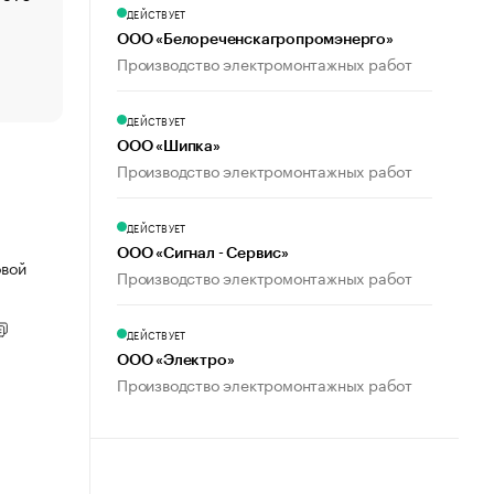
счастья
ДЕЙСТВУЕТ
ООО «Белореченскагропромэнерго»
Что обвинения против Павла Дурова значат для Tele
Производство электромонтажных работ
пользователей
ДЕЙСТВУЕТ
ООО «Шипка»
Производство электромонтажных работ
ДЕЙСТВУЕТ
ООО «Сигнал - Сервис»
овой
Производство электромонтажных работ
ДЕЙСТВУЕТ
ООО «Электро»
Производство электромонтажных работ