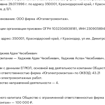
вана 29.07.1996 г. по адресу 350001, Краснодарский край, г Красн
, д 5/1.
менование: ООО фирма «Югэлектромонтаж».
ации организации присвоен ОГРН 1032304938181, ИНН 230905894
адрес: 350001, Краснодарский край, г Краснодар, ул им. Димитро
джиев Адам Чесебиевич
омпании — Хаджиев Адам Чесебиевич, Хаджиев Аслан Чесебиевич.
ии с данными ЕГРЮЛ, основной вид деятельности компании Общест
 ответственностью фирма «Югэлектромонтаж» по ОКВЭД: 43.21
 электромонтажных работ.
ство направлений деятельности — 4.
ного капитала Общество с ограниченной ответственностью фирма
онтаж» — 100 000 ₽.