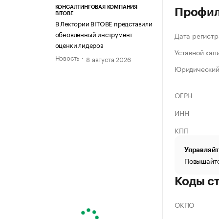
КОНСАЛТИНГОВАЯ КОМПАНИЯ
Профи
BITOBE
В Лектории BITOBE представили
обновленный инструмент
Дата регистр
оценки лидеров
Уставной кап
Новость
8 августа 2026
Юридический
ОГРН
ИНН
КПП
Управляйт
Повышайте
Коды с
ОКПО