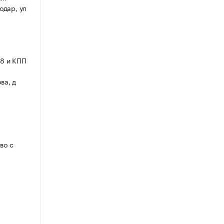
одар, ул
8 и КПП
ва, д
во с