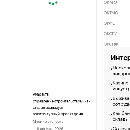
ОКАТО
ОКТМО
ОКФС
ОКОГУ
ОКОПФ
Интер
Насколь
лидеро
Казино
индуст
VPROEKTE
Выжива
Управление строительством: как
сотруд
студия реализует
Как бан
архитектурный проект дома
склады
Мнение эксперта
Сотрудн
8 августа 2026