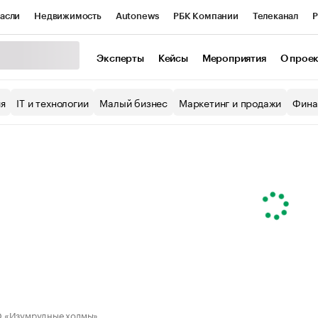
асли
Недвижимость
Autonews
РБК Компании
Телеканал
Р
К Курсы
РБК Life
Тренды
Визионеры
Национальные проекты
Эксперты
Кейсы
Мероприятия
О прое
уб
Исследования
Кредитные рейтинги
Франшизы
Газета
ия
IT и технологии
Малый бизнес
Маркетинг и продажи
Фина
Проверка контрагентов
Политика
Экономика
Бизнес
ы
 «Изумрудные холмы»