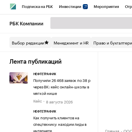
Подписка на РБК
Инвестиции
Мероприятия
Отр
Спорт
Школа управления РБК
РБК Образование
РБ
РБК Компании
Стиль
Крипто
РБК Бизнес-среда
Дискуссионный кл
Выбор редакции
Менеджмент и HR
Право и бухгалтер
Спецпроекты СПб
Конференции СПб
Спецпроекты
Технологии и медиа
Финансы
Рынок наличной валют
Лента публикаций
НЕФТЕТРАФИК
Получили 26 468 заявок по 38 р
через ВК: кейс онлайн-школы в
мягкой нише
Кейс
8 августа 2026
НЕФТЕТРАФИК
Как получить клиентов на
спецтехнику: находим лиды в
интернете
Главная
ООО