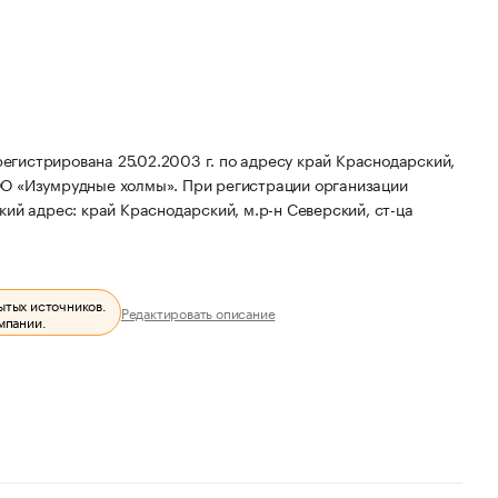
гистрирована 25.02.2003 г. по адресу край Краснодарский,
ОО «Изумрудные холмы».
При регистрации организации
ий адрес: край Краснодарский, м.р-н Северский, ст-ца
ытых источников.
Редактировать описание
мпании.