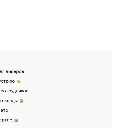
для лидеров
дустрию
 сотрудников
на склады
 это
вартир