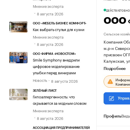
Мнение эксперта
ДЕЙСТВУЕТ
ОБНОВ
8 августа 2026
ООО 
ООО «МЕБЕЛЬ БИЗНЕС КОМФОРТ»
Как выбрать стулья для кухни
Сельское хозяй
Мнение эксперта
Компания Общ
8 августа 2026
м.р-н Северск
присвоен ОГ
ООО ФИРМА «НОВОСТОМ»
Smile Symphony внедрили
Калужская, ул
цифровое моделирование
Подробнее
улыбки перед винирами
Информац
Новость
8 августа 2026
Компания
ЗЕЛЁНЫЙ ЛИСТ
Гипоаллергенность: что
Управ
скрывается за модным словом
Мнение эксперта
Профиль
Виды
8 августа 2026
АССОЦИАЦИЯ ПРЕДПРИНИМАТЕЛЕЙ