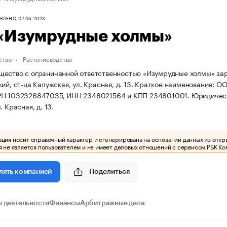
ЛЕНО, 07.06.2023
«Изумрудные холмы»
ство
Растениеводство
ество с ограниченной ответственностью «Изумрудные холмы» заре
ий, ст-ца Калужская, ул. Красная, д. 13.
Краткое наименование: О
РН 1032326847035, ИНН 2348021564 и КПП 234801001.
Юридическ
. Красная, д. 13.
ия носит справочный характер и сгенерирована на основании данных из откр
 не является пользователем и не имеет деловых отношений с сервисом РБК Ко
Поделиться
лять компанией
 деятельности
Финансы
Арбитражные дела