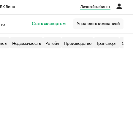
БК Вино
Личный кабинет
Город
Стать экспертом
Управлять компанией
кте
нсы
Недвижимость
Ретейл
Производство
Транспорт
Образ