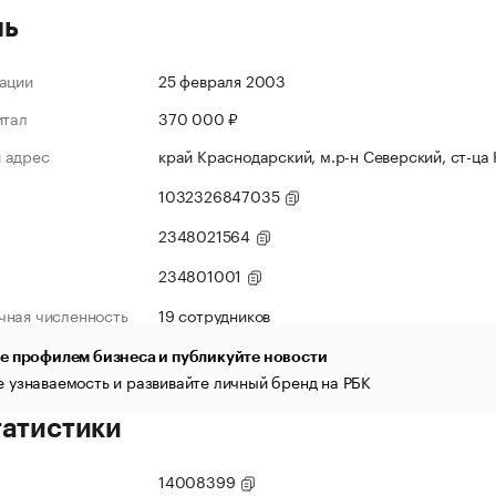
ль
ации
25 февраля 2003
итал
370 000 ₽
 адрес
край Краснодарский, м.р-н Северский, ст-ца 
1032326847035
2348021564
234801001
чная численность
19 сотрудников
е профилем бизнеса и публикуйте новости
 узнаваемость и развивайте личный бренд на РБК
татистики
14008399