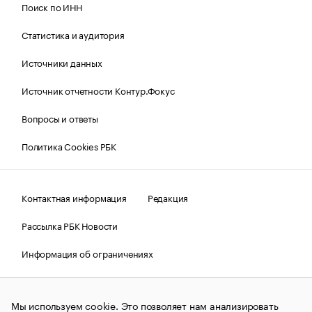
Поиск по ИНН
Статистика и аудитория
Источники данных
Источник отчетности Контур.Фокус
Вопросы и ответы
Политика Cookies РБК
Контактная информация
Редакция
Рассылка РБК Новости
Информация об ограничениях
Правовая информация
О соблюдении авторских прав
Мы используем cookie. Это позволяет нам анализировать
© АО «РОСБИЗНЕСКОНСАЛТИНГ»,
1995–2026.
Сообщения