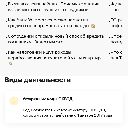
Выживают сильнейших. Почему компании
Функции
избавляются от лучших сотрудников
основ э
Как банк Wildberries резко нарастил
ЕС раз
кредиты селлерам до атак на склады
нефти —
Сотрудники открыли новый способ вредить
Стресс 
компаниям. Зачем им это
доходов
Как налоговики ищут доходы
Что обв
неработающих покупателей яхт и квартир
для Tel
Виды деятельности
Устаревшие коды ОКВЭД
Коды относятся к классификатору ОКВЭД-1,
который утратил действие с 1 января 2017 года.