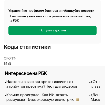
Управляйте профилем бизнеса и публикуйте новости
Повышайте узнаваемость и развивайте личный бренд
на РБК
Получить доступ
Коды статистики
ОКОПФ
81
Интересное на РБК
Насколько ваш авторитет зависит от
«От спо
атрибутов престижа? Тест для лидеров
глава к
Казино проиграло. Как ИИ-агенты
«Деньги
разрушают букмекерскую индустрию
Маск в 