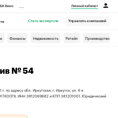
...
БК Вино
Личный кабинет
Стать экспертом
Управлять компанией
кте
азета
жи
Финансы
Недвижимость
Ретейл
Производство
ив № 54
 по адресу обл. Иркутская, г. Иркутск, ул. 4-я
01760079, ИНН 3812069682 и КПП 381201001.
Юридический