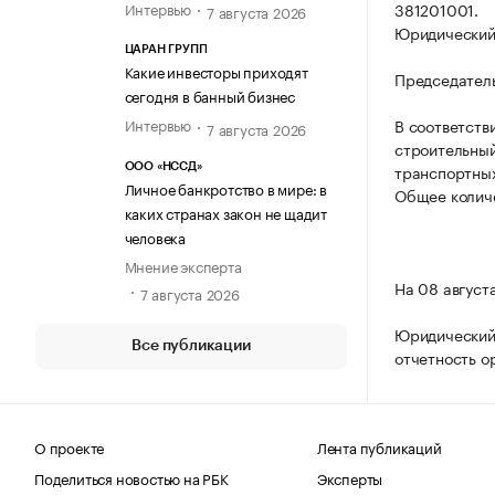
Интервью
381201001.
7 августа 2026
Юридический а
ЦАРАН ГРУПП
Какие инвесторы приходят
Председатель
сегодня в банный бизнес
Интервью
В соответств
7 августа 2026
строительный
транспортных
ООО «НССД»
Личное банкротство в мире: в
Общее количе
каких странах закон не щадит
человека
Мнение эксперта
На 08 август
7 августа 2026
Юридический 
Все публикации
отчетность о
О проекте
Лента публикаций
Поделиться новостью на РБК
Эксперты