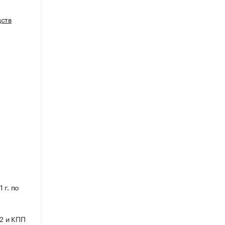
дств
 г. по
2 и КПП