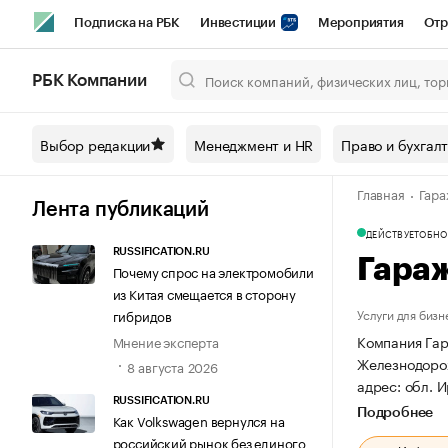
Подписка на РБК
Инвестиции
Мероприятия
Отр
Спорт
Школа управления РБК
РБК Образование
РБ
РБК Компании
Город
Стиль
Крипто
РБК Бизнес-среда
Дискусси
Выбор редакции
Менеджмент и HR
Право и бухгал
Спецпроекты СПб
Конференции СПб
Спецпроекты
Главная
Гара
Технологии и медиа
Финансы
Рынок наличной валют
Лента публикаций
ДЕЙСТВУЕТ
ОБНОВ
RUSSIFICATION.RU
Гара
Почему спрос на электромобили
из Китая смещается в сторону
Услуги для бизн
гибридов
Компания Гар
Мнение эксперта
Железнодорож
8 августа 2026
адрес: обл. И
RUSSIFICATION.RU
Подробнее
Как Volkswagen вернулся на
российский рынок без единого