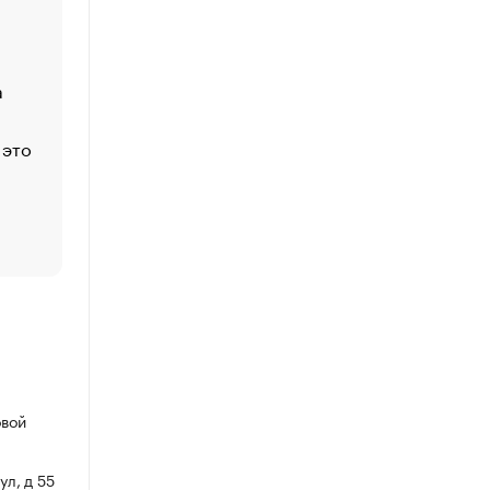
Функции менеджмента: пять ключевых основ эффект
управления
а
ЕС разрешил конфискацию российской нефти — чем
Москва
 это
Стресс обеспеченных людей: почему рост доходов 
счастья
Что обвинения против Павла Дурова значат для Tele
пользователей
овой
ул, д 55