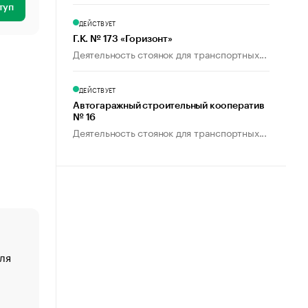
туп
ДЕЙСТВУЕТ
Г.К. № 173 «Горизонт»
Деятельность стоянок для транспортных...
ДЕЙСТВУЕТ
Автогаражный строительный кооператив
№ 16
Деятельность стоянок для транспортных...
ля
«От спорта тело стареет иначе». Как живет глава ко
создавшей GTA
«Деньги будут не нужны»: что рассказал Маск в инт
Economist