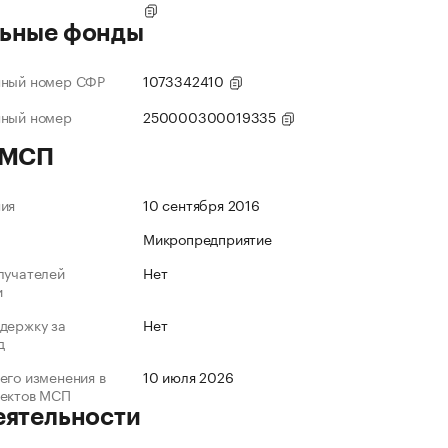
ьные фонды
нный номер СФР
1073342410
нный номер
250000300019335
 МСП
ния
10 сентября 2016
Микропредприятие
лучателей
Нет
и
держку за
Нет
д
его изменения в
10 июля 2026
ъектов МСП
еятельности