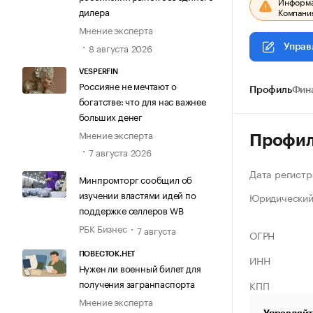
Информац
дилера
Компания
Мнение эксперта
8 августа 2026
Управ
VESPERFIN
Россияне не мечтают о
Профиль
Фин
богатстве: что для нас важнее
больших денег
Мнение эксперта
Профи
7 августа 2026
Дата регистр
Минпромторг сообщил об
изучении властями идей по
Юридический
поддержке селлеров WB
РБК Бизнес
7 августа
ОГРН
ПОВЕСТОК.НЕТ
ИНН
Нужен ли военный билет для
получения загранпаспорта
КПП
Мнение эксперта