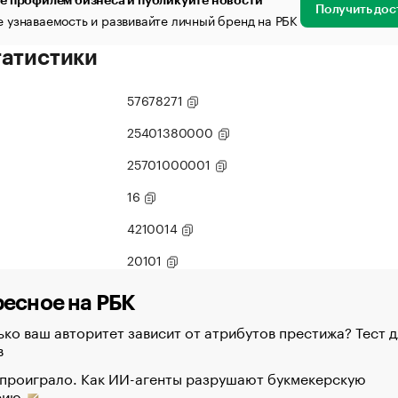
е профилем бизнеса и публикуйте новости
Получить дос
 узнаваемость и развивайте личный бренд на РБК
татистики
57678271
25401380000
25701000001
16
4210014
20101
есное на РБК
ко ваш авторитет зависит от атрибутов престижа? Тест д
в
 проиграло. Как ИИ-агенты разрушают букмекерскую
рию