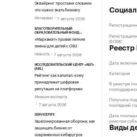
Эквайринг простыми словами:
что нужно знать бизнесу
Социал
Интервью
7 августа 2026
Регистрацио
БЛАГОТВОРИТЕЛЬНЫЙ
ОБРАЗОВАТЕЛЬНЫЙ ФОНД
Регистрацио
«МАРХАМАТ»
«Мархамат» провел летние
ФОМС
смены для детей с ОВЗ
Реестр
Новость
7 августа 2026
Дата включе
ИССЛЕДОВАТЕЛЬСКИЙ ЦЕНТР «АБП»
(ABL)
Категория
Рейтинг как капитал: кому
принадлежит цифровая
В реестре по
репутация на платформах
господдержк
Мнение эксперта
Получила под
7 августа 2026
последний го
Дата последн
SERVICEPIPE
реестре суб
Эшелонированная оборона: как
Виды д
защищать бизнес от
современных киберугроз