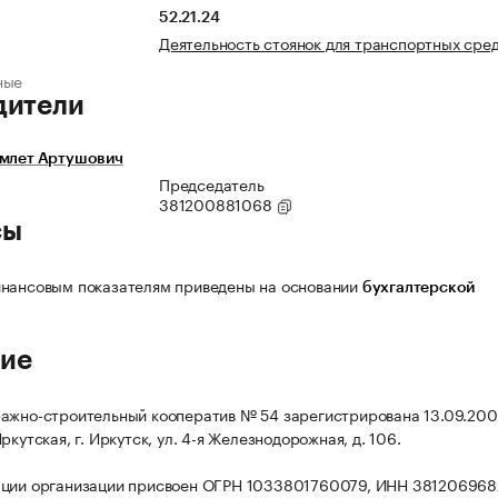
52.21.24
Деятельность стоянок для транспортных сре
ные
дители
Амлет Артушович
Председатель
381200881068
сы
нансовым показателям приведены на основании
бухгалтерской
ие
ажно-строительный кооператив № 54 зарегистрирована 13.09.2001
ркутская, г. Иркутск, ул. 4-я Железнодорожная, д. 106.
ации организации присвоен ОГРН 1033801760079, ИНН 381206968