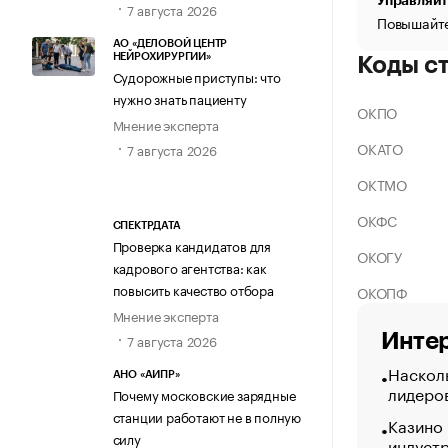
Управляйт
7 августа 2026
Повышайте
АО «ДЕЛОВОЙ ЦЕНТР
НЕЙРОХИРУРГИИ»
Коды с
Судорожные приступы: что
нужно знать пациенту
ОКПО
Мнение эксперта
ОКАТО
7 августа 2026
ОКТМО
ОКФС
СПЕКТРДАТА
Проверка кандидатов для
ОКОГУ
кадрового агентства: как
повысить качество отбора
ОКОПФ
Мнение эксперта
Интер
7 августа 2026
Насколь
АНО «АИПР»
лидеро
Почему московские зарядные
станции работают не в полную
Казино
силу
индуст