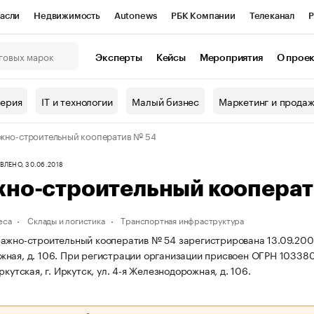
асли
Недвижимость
Autonews
РБК Компании
Телеканал
Р
К Курсы
РБК Life
Тренды
Визионеры
Национальные проекты
Эксперты
Кейсы
Мероприятия
О прое
онный клуб
Исследования
Кредитные рейтинги
Франшизы
Г
терия
IT и технологии
Малый бизнес
Маркетинг и прода
Проверка контрагентов
Политика
Экономика
Бизнес
жно-строительный кооператив № 54
ы
ЛЕНО, 30.06.2018
жно-строительный кооперат
еса
Склады и логистика
Транспортная инфраструктура
ажно-строительный кооператив № 54 зарегистрирована 13.09.2001 г.
ная, д. 106.
При регистрации организации присвоен ОГРН 10338
ркутская, г. Иркутск, ул. 4-я Железнодорожная, д. 106.