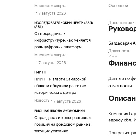
Основной
Мнение эксперта
7 августа 2026
Дополнитель
ИССЛЕДОВАТЕЛЬСКИЙ ЦЕНТР «АБП»
(ABL)
Руково
От посредника к
инфраструктуре: как меняется
Багдасарян 
роль цифровых платформ
Должность
Мнение эксперта
ИНН
7 августа 2026
Финан
НИИ ПГ
Данные по фи
НИИ ПГ и власти Самарской
области обсудили развитие
отчетности
исторического центра
Описан
Новость
7 августа 2026
ВЫСШАЯ ШКОЛА ЭКОНОМИКИ
Компания Гар
Оправдана ли консервативная
адресу обл. И
позиция на фондовом рынке в
текущих условиях
При регистр