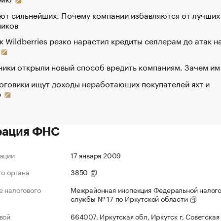
ют сильнейших. Почему компании избавляются от лучших
ников
к Wildberries резко нарастил кредиты селлерам до атак н
ики открыли новый способ вредить компаниям. Зачем им
оговики ищут доходы неработающих покупателей яхт и
р
рация ФНС
ации
17 января 2009
го органа
3850
 налогового
Межрайонная инспекция Федеральной налог
службы № 17 по Иркутской области
вой
664007, Иркутская обл, Иркутск г, Советская 