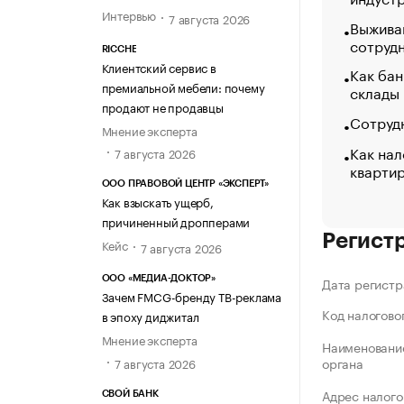
Интервью
7 августа 2026
Выжива
сотруд
RICCHE
Клиентский сервис в
Как бан
премиальной мебели: почему
склады
продают не продавцы
Сотрудн
Мнение эксперта
Как нал
7 августа 2026
кварти
ООО ПРАВОВОЙ ЦЕНТР «ЭКСПЕРТ»
Как взыскать ущерб,
причиненный дропперами
Регист
Кейс
7 августа 2026
ООО «МЕДИА-ДОКТОР»
Дата регистр
Зачем FMCG-бренду ТВ-реклама
Код налогово
в эпоху диджитал
Мнение эксперта
Наименование
органа
7 августа 2026
Адрес налого
СВОЙ БАНК