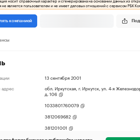
ия носит справочный характер и сгенерирована на основании данных из откр
 не является пользователем и не имеет деловых отношений с сервисом РБК Ко
Под
лять компанией
ансы
ль
ации
13 сентября 2001
 адрес
обл. Иркутская, г. Иркутск, ул. 4-я Железнод
д. 106
1033801760079
3812069682
381201001