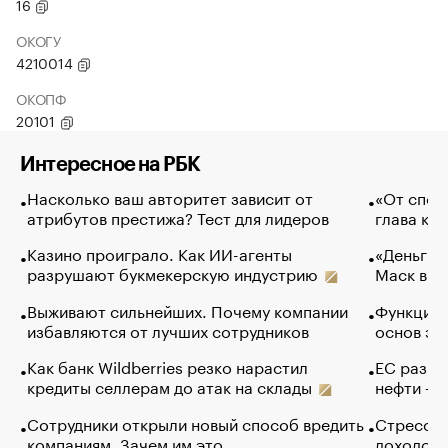
16
ОКОГУ
4210014
ОКОПФ
20101
Интересное на РБК
Насколько ваш авторитет зависит от
«От спор
атрибутов престижа? Тест для лидеров
глава ко
Казино проиграло. Как ИИ-агенты
«Деньги б
разрушают букмекерскую индустрию
Маск в и
Выживают сильнейших. Почему компании
Функции 
избавляются от лучших сотрудников
основ эф
Как банк Wildberries резко нарастил
ЕС разре
кредиты селлерам до атак на склады
нефти — 
Сотрудники открыли новый способ вредить
Стресс о
компаниям. Зачем им это
доходов 