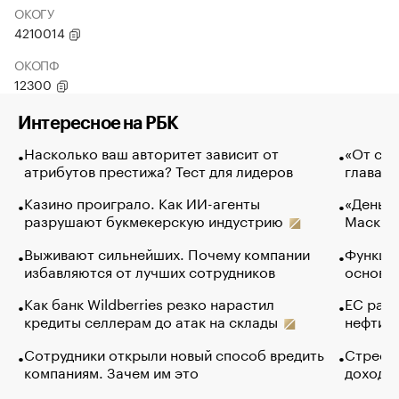
ОКОГУ
4210014
ОКОПФ
12300
Интересное на РБК
Насколько ваш авторитет зависит от
«От спо
атрибутов престижа? Тест для лидеров
глава к
Казино проиграло. Как ИИ-агенты
«Деньги
разрушают букмекерскую индустрию
Маск в 
Выживают сильнейших. Почему компании
Функции
избавляются от лучших сотрудников
основ э
Как банк Wildberries резко нарастил
ЕС раз
кредиты селлерам до атак на склады
нефти —
Сотрудники открыли новый способ вредить
Стресс 
компаниям. Зачем им это
доходов