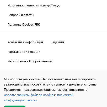
Источник отчетности Контур.Фокус
Вопросы и ответы
Политика Cookies РБК
Контактная информация
Редакция
Рассылка РБК Новости
Информация об ограничениях
Правовая информация
О соблюдении авторских прав
Мы используем cookie. Это позволяет нам анализировать
© АО «РОСБИЗНЕСКОНСАЛТИНГ»,
1995–2026.
Сообщения
и материалы информационного агентства «РБК»
взаимодействие посетителей с сайтом и делать его лучше.
(зарегистрировано Федеральной службой по надзору в сфере
Продолжая пользоваться сайтом, вы соглашаетесь с
связи, информационных технологий и массовых
использованием файлов cookie
и
политикой
коммуникаций (Роскомнадзор) 09.12.2015 за номером ИА
№ФС77-63848) сопровождаются пометкой «РБК». Отдельные
конфиденциальности
.
публикации могут содержать информацию,
не предназначенную для пользователей