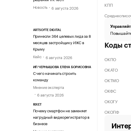
КПП
Новость
6 августа 2026
Среднесписо
Управляйт
ARTSOFTE DIGITAL
Повышайте
Принесли 364 целевых лида за 8
месяцев застройщику ИЖС в
Коды с
Крыму
Кейс
6 августа 2026
ОКПО
ИП ЧЕРНЫШОВА ЕЛЕНА БОРИСОВНА
ОКАТО
С чего начинать строить
команду
ОКТМО
Мнение эксперта
ОКФС
6 августа 2026
ОКОГУ
RIXET
Почему смартфон не заменяет
ОКОПФ
нагрудный видеорегистратор в
бизнесе
Интер
Мнение эксперта