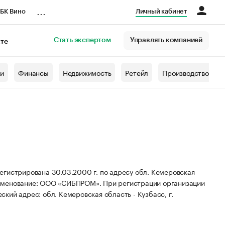
...
БК Вино
Личный кабинет
Стать экспертом
Управлять компанией
кте
азета
жи
Финансы
Недвижимость
Ретейл
Производство
рирована 30.03.2000 г. по адресу обл. Кемеровская
именование: ООО «СИБПРОМ».
При регистрации организации
кий адрес: обл. Кемеровская область - Кузбасс, г.