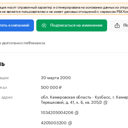
ия носит справочный характер и сгенерирована на основании данных из откр
 не является пользователем и не имеет деловых отношений с сервисом РБК Ко
Подписаться на изменения
П
лять компанией
 деятельности
Финансы
ль
ации
30 марта 2000
итал
500 000 ₽
 адрес
обл. Кемеровская область - Кузбасс, г. Кемер
Терешковой, д. 41, к. Б, кв. 205/2
1034205004206
4205003200