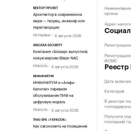
Наименование
ВЕКТОР ПРОЕКТ
органа
Архитектор в современном
мире — творец, инженер или
Адрес налого
переговорщик
Социал
Интервью
6 августа 2026
Регистрацио
ANGARA SECURITY
Компания «Блазар» выпустила
Регистрацио
новую версию Blazar NAC
ФОМС
Новость
6 августа 2026
Реестр
ИНФИНИТУМ
Дата включе
ИНФИНИТУМ и «Альфа-
Капитал» перевели
Категория
обслуживание ПИФ на
В реестре по
цифровую модель
господдержк
Новость
6 августа 2026
Получила под
последний го
THAI-SPA «7 КРАСОК»
Как сэкономить на посещение