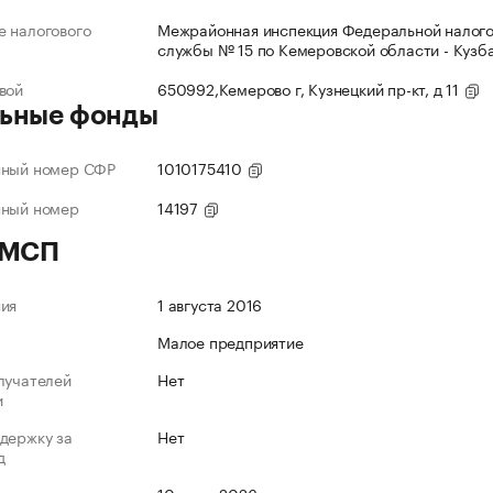
 налогового
Межрайонная инспекция Федеральной налог
службы № 15 по Кемеровской области - Кузб
вой
650992,Кемерово г, Кузнецкий пр-кт, д 11
ьные фонды
нный номер СФР
1010175410
нный номер
14197
 МСП
ния
1 августа 2016
Малое предприятие
лучателей
Нет
и
держку за
Нет
д