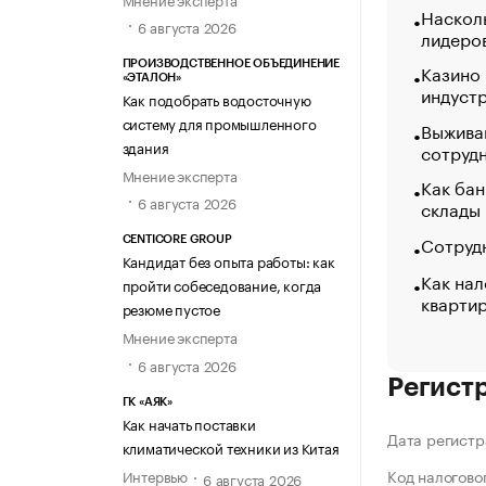
Насколь
6 августа 2026
лидеро
ПРОИЗВОДСТВЕННОЕ ОБЪЕДИНЕНИЕ
Казино
«ЭТАЛОН»
индуст
Как подобрать водосточную
систему для промышленного
Выжива
здания
сотруд
Мнение эксперта
Как бан
6 августа 2026
склады
Сотрудн
CENTICORE GROUP
Кандидат без опыта работы: как
Как нал
пройти собеседование, когда
кварти
резюме пустое
Мнение эксперта
6 августа 2026
Регист
ГК «АЯК»
Как начать поставки
Дата регистр
климатической техники из Китая
Код налогово
Интервью
6 августа 2026