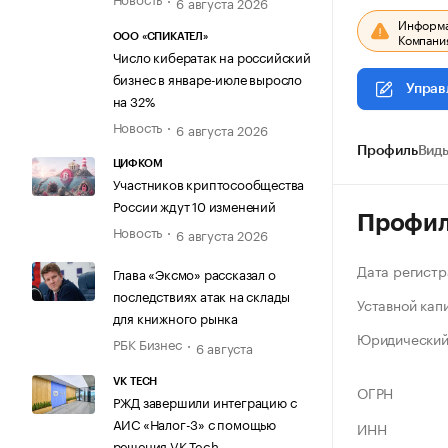
6 августа 2026
Информац
Компания
ООО «СПИКАТЕЛ»
Число кибератак на российский
бизнес в январе-июле выросло
Управ
на 32%
Новость
6 августа 2026
Профиль
Виды
ЦИФКОМ
Участников криптосообщества
России ждут 10 изменений
Профи
Новость
6 августа 2026
Дата регистр
Глава «Эксмо» рассказал о
последствиях атак на склады
Уставной кап
для книжного рынка
Юридический
РБК Бизнес
6 августа
VK TECH
ОГРН
РЖД завершили интеграцию с
АИС «Налог-3» с помощью
ИНН
решения VK Tech