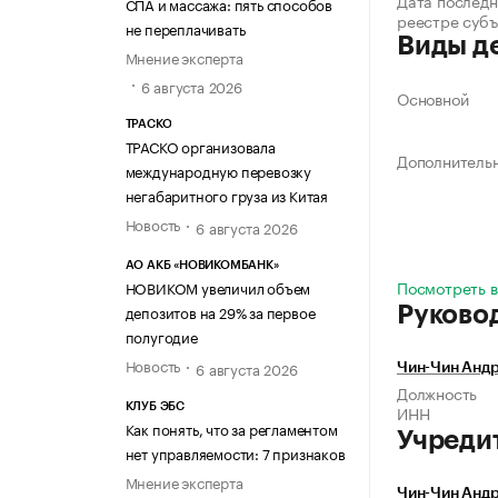
Дата последн
СПА и массажа: пять способов
реестре суб
не переплачивать
Виды д
Мнение эксперта
6 августа 2026
Основной
ТРАСКО
ТРАСКО организовала
Дополнитель
международную перевозку
негабаритного груза из Китая
Новость
6 августа 2026
АО АКБ «НОВИКОМБАНК»
Посмотреть в
НОВИКОМ увеличил объем
депозитов на 29% за первое
Руково
полугодие
Новость
6 августа 2026
Чин-Чин Анд
Должность
КЛУБ ЭБС
ИНН
Как понять, что за регламентом
Учреди
нет управляемости: 7 признаков
Мнение эксперта
Чин-Чин Анд