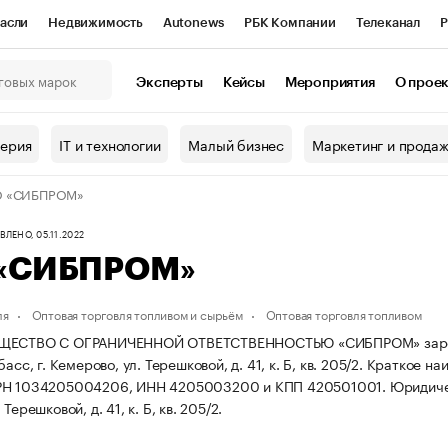
асли
Недвижимость
Autonews
РБК Компании
Телеканал
Р
К Курсы
РБК Life
Тренды
Визионеры
Национальные проекты
Эксперты
Кейсы
Мероприятия
О прое
онный клуб
Исследования
Кредитные рейтинги
Франшизы
Г
терия
IT и технологии
Малый бизнес
Маркетинг и прода
Проверка контрагентов
Политика
Экономика
Бизнес
 «СИБПРОМ»
ы
ЛЕНО, 05.11.2022
«СИБПРОМ»
ля
Оптовая торговля топливом и сырьём
Оптовая торговля топливом
ЩЕСТВО С ОГРАНИЧЕННОЙ ОТВЕТСТВЕННОСТЬЮ «СИБПРОМ» зарегист
асс, г. Кемерово, ул. Терешковой, д. 41, к. Б, кв. 205/2.
Краткое на
РН 1034205004206, ИНН 4205003200 и КПП 420501001.
Юридичес
Терешковой, д. 41, к. Б, кв. 205/2.