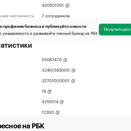
420501001
чная численность
7 сотрудников
е профилем бизнеса и публикуйте новости
Получить дос
 узнаваемость и развивайте личный бренд на РБК
татистики
53067470
32401365000
32701000001
16
4210014
12300
есное на РБК