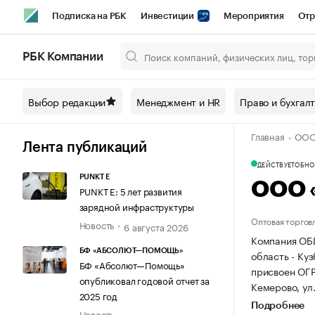
Подписка на РБК
Инвестиции
Мероприятия
Отр
Спорт
Школа управления РБК
РБК Образование
РБ
РБК Компании
Город
Стиль
Крипто
РБК Бизнес-среда
Дискусси
Выбор редакции
Менеджмент и HR
Право и бухгал
Спецпроекты СПб
Конференции СПб
Спецпроекты
Главная
ООО
Технологии и медиа
Финансы
Рынок наличной валют
Лента публикаций
ДЕЙСТВУЕТ
ОБНОВ
PUNKT E
ООО 
PUNKT E: 5 лет развития
зарядной инфраструктуры
Оптовая торгов
Новость
6 августа 2026
Компания ОБ
БФ «АБСОЛЮТ—ПОМОЩЬ»
область - Кузб
БФ «Абсолют—Помощь»
присвоен ОГ
опубликовал годовой отчет за
Кемерово, ул. 
2025 год
Подробнее
Новость