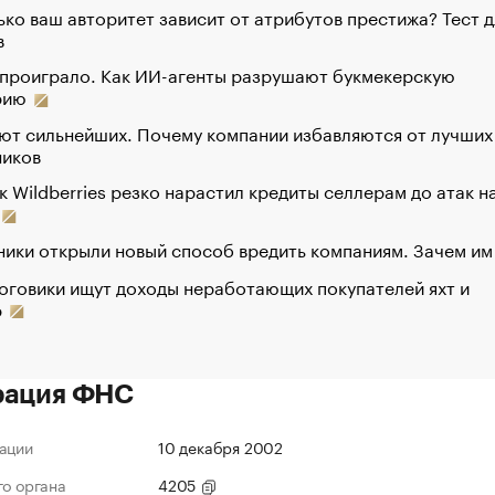
ко ваш авторитет зависит от атрибутов престижа? Тест д
в
 проиграло. Как ИИ-агенты разрушают букмекерскую
рию
ют сильнейших. Почему компании избавляются от лучших
ников
к Wildberries резко нарастил кредиты селлерам до атак н
ики открыли новый способ вредить компаниям. Зачем им
оговики ищут доходы неработающих покупателей яхт и
р
рация ФНС
ации
10 декабря 2002
го органа
4205