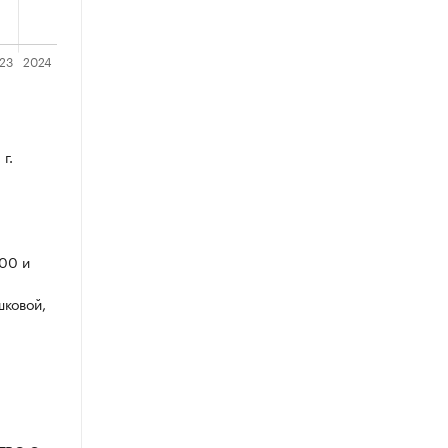
г.
00 и
шковой,