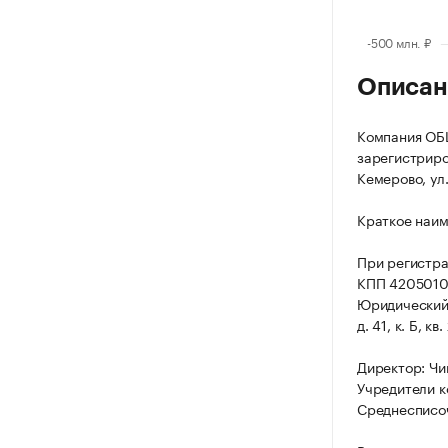
Описан
Компания О
зарегистриров
Кемерово, ул. 
Краткое наи
При регистр
КПП 4205010
Юридический 
д. 41, к. Б, кв
Директор: Чи
Учредители к
Среднесписоч