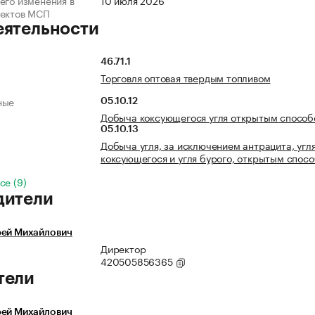
его изменения в
10 июля 2026
ъектов МСП
еятельности
46.71.1
Торговля оптовая твердым топливом
ные
05.10.12
Добыча коксующегося угля открытым спосо
05.10.13
Добыча угля, за исключением антрацита, угл
коксующегося и угля бурого, открытым спос
се (9)
дители
рей Михайлович
Директор
420505856365
тели
рей Михайлович