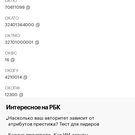
ОКПО
70611099
ОКАТО
32401364000
ОКТМО
32701000001
ОКФС
16
ОКОГУ
4210014
ОКОПФ
12300
Интересное на РБК
Насколько ваш авторитет зависит от
атрибутов престижа? Тест для лидеров
Казино проиграло. Как ИИ-агенты