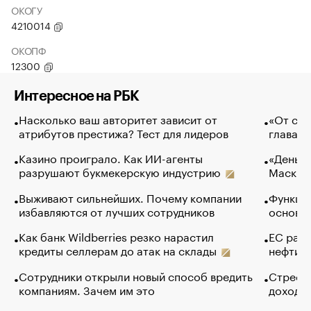
ОКОГУ
4210014
ОКОПФ
12300
Интересное на РБК
Насколько ваш авторитет зависит от
«От спо
атрибутов престижа? Тест для лидеров
глава к
Казино проиграло. Как ИИ-агенты
«Деньги
разрушают букмекерскую индустрию
Маск в 
Выживают сильнейших. Почему компании
Функции
избавляются от лучших сотрудников
основ э
Как банк Wildberries резко нарастил
ЕС раз
кредиты селлерам до атак на склады
нефти —
Сотрудники открыли новый способ вредить
Стресс 
компаниям. Зачем им это
доходов