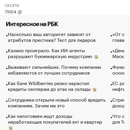
ОКОПФ
75104
Интересное на РБК
Насколько ваш авторитет зависит от
«От спо
атрибутов престижа? Тест для лидеров
глава к
Казино проиграло. Как ИИ-агенты
«Деньги
разрушают букмекерскую индустрию
Маск в 
Выживают сильнейших. Почему компании
Функции
избавляются от лучших сотрудников
основ э
Как банк Wildberries резко нарастил
ЕС раз
кредиты селлерам до атак на склады
нефти —
Сотрудники открыли новый способ вредить
Стресс 
компаниям. Зачем им это
доходов
Как налоговики ищут доходы
Что обв
неработающих покупателей яхт и квартир
для Tel