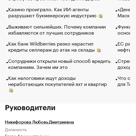
Казино проиграло. Как ИИ-агенты
«Деньги
разрушают букмекерскую индустрию
Маск в 
Выживают сильнейших. Почему компании
Функции
избавляются от лучших сотрудников
основ э
Как банк Wildberries резко нарастил
ЕС раз
кредиты селлерам до атак на склады
нефти —
Сотрудники открыли новый способ вредить
Стресс 
компаниям. Зачем им это
доходов
Как налоговики ищут доходы
Что обв
неработающих покупателей яхт и квартир
для Tel
Руководители
Никифорова Любовь Дмитриевна
Должность
Глава Администрации