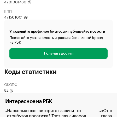
4701001480
КПП
471501001
Управляйте профилем бизнеса и публикуйте новости
Повышайте узнаваемость и развивайте личный бренд
на РБК
Получить доступ
Коды статистики
ОКОПФ
82
Интересное на РБК
Насколько ваш авторитет зависит от
«От спо
атрибутов престижа? Тест для лидеров
глава к