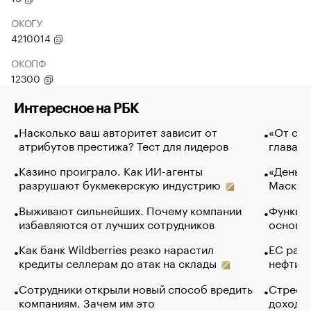
ОКОГУ
4210014
ОКОПФ
12300
Интересное на РБК
Насколько ваш авторитет зависит от
«От спо
атрибутов престижа? Тест для лидеров
глава к
Казино проиграло. Как ИИ-агенты
«Деньги
разрушают букмекерскую индустрию
Маск в 
Выживают сильнейших. Почему компании
Функции
избавляются от лучших сотрудников
основ э
Как банк Wildberries резко нарастил
ЕС раз
кредиты селлерам до атак на склады
нефти —
Сотрудники открыли новый способ вредить
Стресс 
компаниям. Зачем им это
доходов