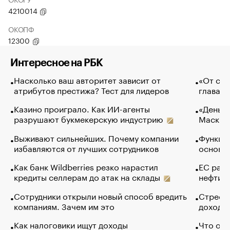
4210014
ОКОПФ
12300
Интересное на РБК
Насколько ваш авторитет зависит от
«От спо
атрибутов престижа? Тест для лидеров
глава к
Казино проиграло. Как ИИ-агенты
«Деньги
разрушают букмекерскую индустрию
Маск в 
Выживают сильнейших. Почему компании
Функции
избавляются от лучших сотрудников
основ э
Как банк Wildberries резко нарастил
ЕС раз
кредиты селлерам до атак на склады
нефти —
Сотрудники открыли новый способ вредить
Стресс 
компаниям. Зачем им это
доходов
Как налоговики ищут доходы
Что обв