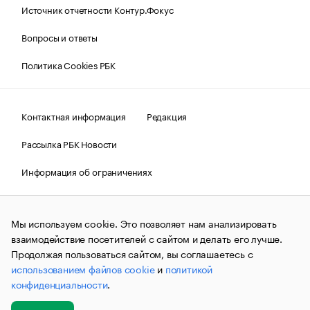
Источник отчетности Контур.Фокус
Вопросы и ответы
Политика Cookies РБК
Контактная информация
Редакция
Рассылка РБК Новости
Информация об ограничениях
Правовая информация
О соблюдении авторских прав
Мы используем cookie. Это позволяет нам анализировать
© АО «РОСБИЗНЕСКОНСАЛТИНГ»,
1995–2026.
Сообщения
и материалы информационного агентства «РБК»
взаимодействие посетителей с сайтом и делать его лучше.
(зарегистрировано Федеральной службой по надзору в сфере
Продолжая пользоваться сайтом, вы соглашаетесь с
связи, информационных технологий и массовых
использованием файлов cookie
и
политикой
коммуникаций (Роскомнадзор) 09.12.2015 за номером ИА
№ФС77-63848) сопровождаются пометкой «РБК». Отдельные
конфиденциальности
.
публикации могут содержать информацию,
не предназначенную для пользователей