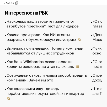
75203
Интересное на РБК
Насколько ваш авторитет зависит от
«От спо
атрибутов престижа? Тест для лидеров
глава к
Казино проиграло. Как ИИ-агенты
«Деньги
разрушают букмекерскую индустрию
Маск в 
Выживают сильнейших. Почему компании
Функции
избавляются от лучших сотрудников
основ э
Как банк Wildberries резко нарастил
ЕС раз
кредиты селлерам до атак на склады
нефти —
Сотрудники открыли новый способ вредить
Стресс 
компаниям. Зачем им это
доходов
Как налоговики ищут доходы
Что обв
неработающих покупателей яхт и квартир
для Tel