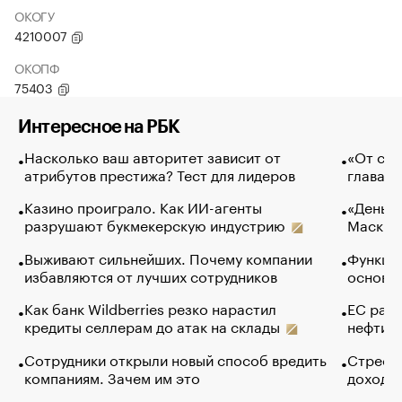
ОКОГУ
4210007
ОКОПФ
75403
Интересное на РБК
Насколько ваш авторитет зависит от
«От спо
атрибутов престижа? Тест для лидеров
глава к
Казино проиграло. Как ИИ-агенты
«Деньги
разрушают букмекерскую индустрию
Маск в 
Выживают сильнейших. Почему компании
Функции
избавляются от лучших сотрудников
основ э
Как банк Wildberries резко нарастил
ЕС раз
кредиты селлерам до атак на склады
нефти —
Сотрудники открыли новый способ вредить
Стресс 
компаниям. Зачем им это
доходов