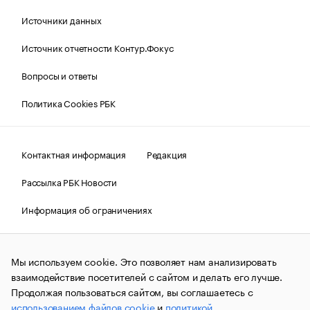
Источники данных
Источник отчетности Контур.Фокус
Вопросы и ответы
Политика Cookies РБК
Контактная информация
Редакция
Рассылка РБК Новости
Информация об ограничениях
Правовая информация
О соблюдении авторских прав
Мы используем cookie. Это позволяет нам анализировать
© АО «РОСБИЗНЕСКОНСАЛТИНГ»,
1995–2026.
Сообщения
и материалы информационного агентства «РБК»
взаимодействие посетителей с сайтом и делать его лучше.
(зарегистрировано Федеральной службой по надзору в сфере
Продолжая пользоваться сайтом, вы соглашаетесь с
связи, информационных технологий и массовых
использованием файлов cookie
и
политикой
коммуникаций (Роскомнадзор) 09.12.2015 за номером ИА