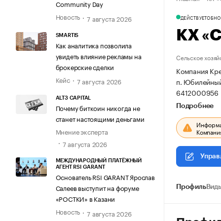
Community Day
Новость
7 августа 2026
ДЕЙСТВУЕТ
ОБНОВ
КХ «
SMARTIS
Как аналитика позволила
увидеть влияние рекламы на
Сельское хозяй
брокерские сделки
Компания Кре
Кейс
п. Юбилейный,
7 августа 2026
6412000956 
ALT3 CAPITAL
Подробнее
Почему биткоин никогда не
станет настоящими деньгами
Информац
Мнение эксперта
Компания
7 августа 2026
Управ
МЕЖДУНАРОДНЫЙ ПЛАТЁЖНЫЙ
АГЕНТ RSI GARANT
Основатель RSI GARANT Ярослав
Салеев выступит на форуме
Профиль
Виды
«РОСТКИ» в Казани
Новость
7 августа 2026