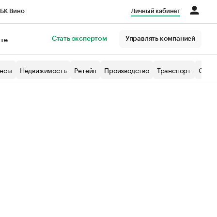
БК Вино
Личный кабинет
Город
Стать экспертом
Управлять компанией
кте
нсы
Недвижимость
Ретейл
Производство
Транспорт
Образ