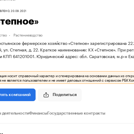
ЛЕНО, 20.09.2021
Степное»
ство
Растениеводство
стьянское фермерское хозяйство «Степное» зарегистрирована 22.10
 ул. Степная, д. 22.
Краткое наименование: КХ «Степное».
При рег
и КПП 641201001.
Юридический адрес: обл. Саратовская, м.р-н Ека
ия носит справочный характер и сгенерирована на основании данных из откр
 не является пользователем и не имеет деловых отношений с сервисом РБК Ко
Поделиться
лять компанией
 деятельности
Финансы
Государственные контракты