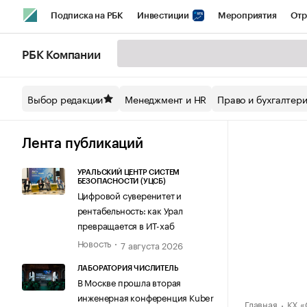
Подписка на РБК
Инвестиции
Мероприятия
Отр
Спорт
Школа управления РБК
РБК Образование
РБ
РБК Компании
Стиль
Крипто
РБК Бизнес-среда
Дискуссионный кл
Выбор редакции
Менеджмент и HR
Право и бухгалтер
Спецпроекты СПб
Конференции СПб
Спецпроекты
Технологии и медиа
Финансы
Рынок наличной валют
Лента публикаций
УРАЛЬСКИЙ ЦЕНТР СИСТЕМ
БЕЗОПАСНОСТИ (УЦСБ)
Цифровой суверенитет и
рентабельность: как Урал
превращается в ИТ-хаб
Новость
7 августа 2026
ЛАБОРАТОРИЯ ЧИСЛИТЕЛЬ
В Москве прошла вторая
инженерная конференция Kuber
Главная
КХ «