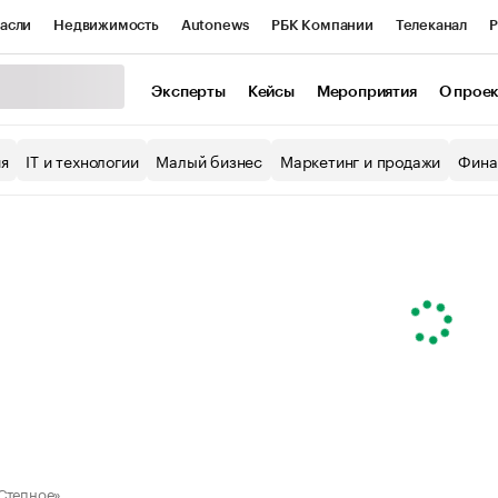
асли
Недвижимость
Autonews
РБК Компании
Телеканал
Р
К Курсы
РБК Life
Тренды
Визионеры
Национальные проекты
Эксперты
Кейсы
Мероприятия
О прое
уб
Исследования
Кредитные рейтинги
Франшизы
Газета
ия
IT и технологии
Малый бизнес
Маркетинг и продажи
Фина
Проверка контрагентов
Политика
Экономика
Бизнес
ы
Степное»