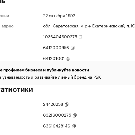
ль
ации
22 октября 1992
 адрес
обл. Саратовская, м.р-н Екатериновский, п. Ю
1036404600275
6412000956
641201001
е профилем бизнеса и публикуйте новости
 узнаваемость и развивайте личный бренд на РБК
татистики
24426258
63216000275
63616428146