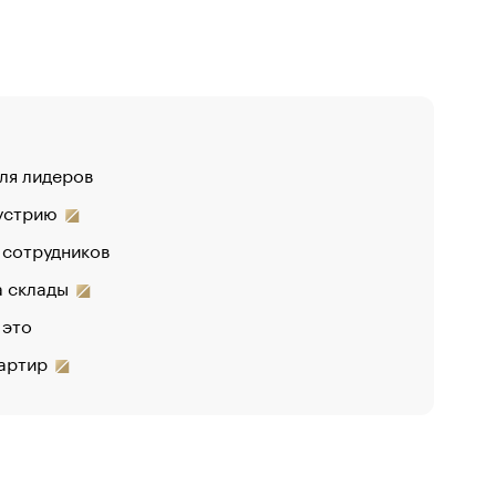
для лидеров
«От спор
дустрию
 сотрудников
на склады
 это
вартир