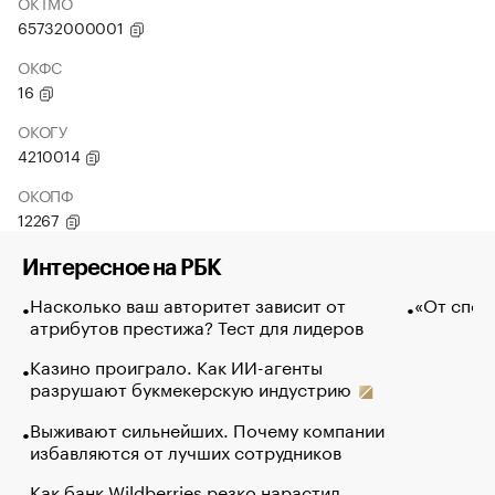
ОКТМО
65732000001
ОКФС
16
ОКОГУ
4210014
ОКОПФ
12267
Интересное на РБК
Насколько ваш авторитет зависит от
«От спор
атрибутов престижа? Тест для лидеров
Казино проиграло. Как ИИ-агенты
разрушают букмекерскую индустрию
Выживают сильнейших. Почему компании
избавляются от лучших сотрудников
Как банк Wildberries резко нарастил