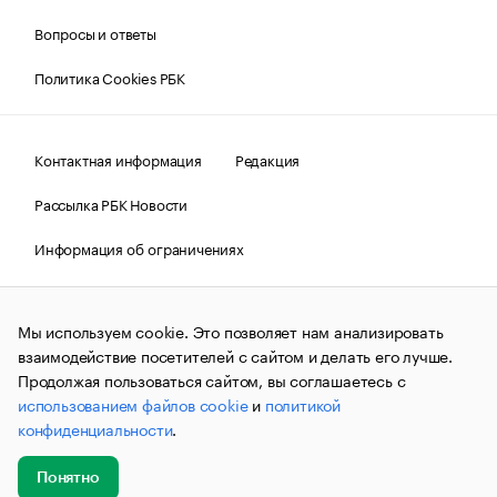
Вопросы и ответы
Политика Cookies РБК
Контактная информация
Редакция
Рассылка РБК Новости
Информация об ограничениях
Правовая информация
О соблюдении авторских прав
Мы используем cookie. Это позволяет нам анализировать
© АО «РОСБИЗНЕСКОНСАЛТИНГ»,
1995–2026.
Сообщения
и материалы информационного агентства «РБК»
взаимодействие посетителей с сайтом и делать его лучше.
(зарегистрировано Федеральной службой по надзору в сфере
Продолжая пользоваться сайтом, вы соглашаетесь с
связи, информационных технологий и массовых
использованием файлов cookie
и
политикой
коммуникаций (Роскомнадзор) 09.12.2015 за номером ИА
№ФС77-63848) сопровождаются пометкой «РБК». Отдельные
конфиденциальности
.
публикации могут содержать информацию,
не предназначенную для пользователей
до 18 лет.
companycardsfeedback@rbc.ru
Понятно