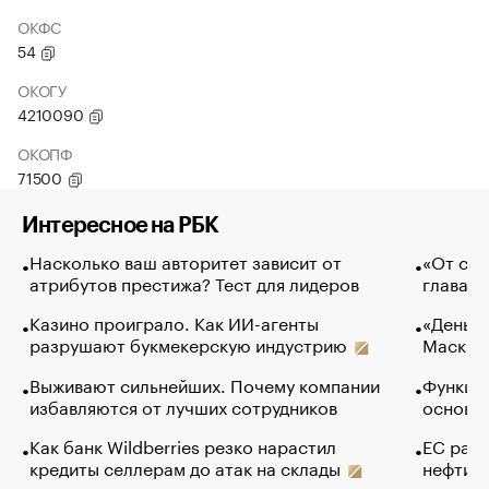
ОКФС
54
ОКОГУ
4210090
ОКОПФ
71500
Интересное на РБК
Насколько ваш авторитет зависит от
«От спо
атрибутов престижа? Тест для лидеров
глава к
Казино проиграло. Как ИИ-агенты
«Деньги
разрушают букмекерскую индустрию
Маск в 
Выживают сильнейших. Почему компании
Функции
избавляются от лучших сотрудников
основ э
Как банк Wildberries резко нарастил
ЕС раз
кредиты селлерам до атак на склады
нефти —