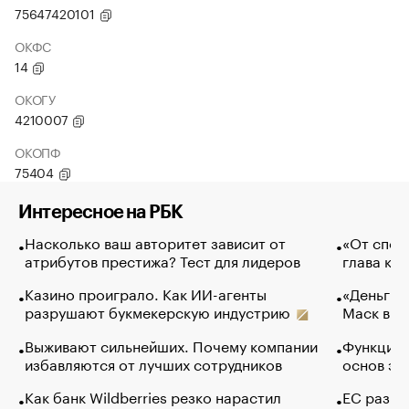
75647420101
ОКФС
14
ОКОГУ
4210007
ОКОПФ
75404
Интересное на РБК
Насколько ваш авторитет зависит от
«От спор
атрибутов престижа? Тест для лидеров
глава ко
Казино проиграло. Как ИИ-агенты
«Деньги б
разрушают букмекерскую индустрию
Маск в и
Выживают сильнейших. Почему компании
Функции 
избавляются от лучших сотрудников
основ эф
Как банк Wildberries резко нарастил
ЕС разре