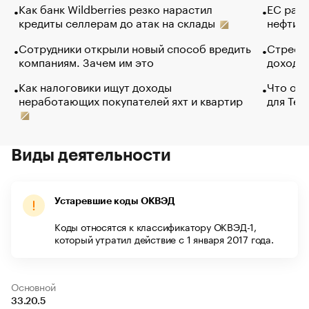
Как банк Wildberries резко нарастил
ЕС раз
кредиты селлерам до атак на склады
нефти —
Сотрудники открыли новый способ вредить
Стресс 
компаниям. Зачем им это
доходов
Как налоговики ищут доходы
Что обв
неработающих покупателей яхт и квартир
для Tel
Виды деятельности
Устаревшие коды ОКВЭД
Коды относятся к классификатору ОКВЭД-1,
который утратил действие с 1 января 2017 года.
Основной
33.20.5