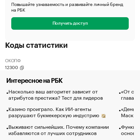
Повышайте узнаваемость и развивайте личный бренд
на РБК
Получить доступ
Коды статистики
ОКОПФ
12300
Интересное на РБК
Насколько ваш авторитет зависит от
«От спо
атрибутов престижа? Тест для лидеров
глава к
Казино проиграло. Как ИИ-агенты
«Деньги
разрушают букмекерскую индустрию
Маск в 
Выживают сильнейших. Почему компании
Функции
избавляются от лучших сотрудников
основ э