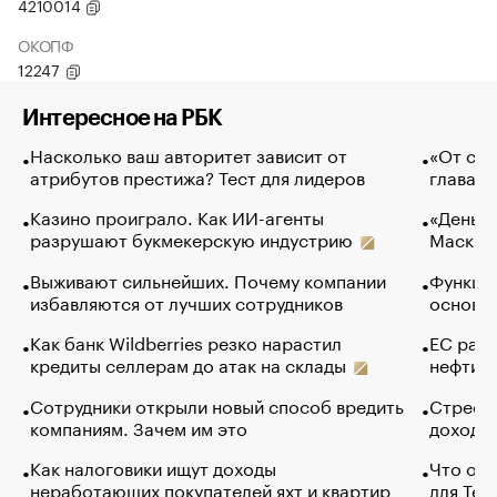
4210014
ОКОПФ
12247
Интересное на РБК
Насколько ваш авторитет зависит от
«От спо
атрибутов престижа? Тест для лидеров
глава к
Казино проиграло. Как ИИ-агенты
«Деньги
разрушают букмекерскую индустрию
Маск в 
Выживают сильнейших. Почему компании
Функции
избавляются от лучших сотрудников
основ э
Как банк Wildberries резко нарастил
ЕС раз
кредиты селлерам до атак на склады
нефти —
Сотрудники открыли новый способ вредить
Стресс 
компаниям. Зачем им это
доходов
Как налоговики ищут доходы
Что обв
неработающих покупателей яхт и квартир
для Tel