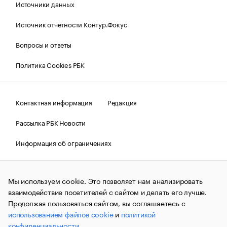
Источники данных
Источник отчетности Контур.Фокус
Вопросы и ответы
Политика Cookies РБК
Контактная информация
Редакция
Рассылка РБК Новости
Информация об ограничениях
Правовая информация
О соблюдении авторских прав
Мы используем cookie. Это позволяет нам анализировать
© АО «РОСБИЗНЕСКОНСАЛТИНГ»,
1995–2026.
Сообщения
и материалы информационного агентства «РБК»
взаимодействие посетителей с сайтом и делать его лучше.
(зарегистрировано Федеральной службой по надзору в сфере
Продолжая пользоваться сайтом, вы соглашаетесь с
связи, информационных технологий и массовых
использованием файлов cookie
и
политикой
коммуникаций (Роскомнадзор) 09.12.2015 за номером ИА
№ФС77-63848) сопровождаются пометкой «РБК». Отдельные
конфиденциальности
.